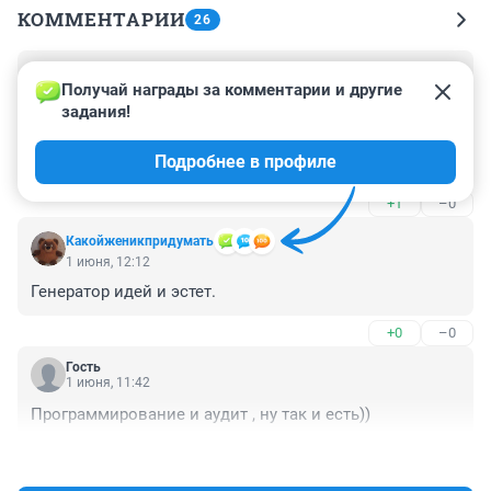
КОММЕНТАРИИ
26
Гость
1 июня, 14:07
Получай награды за комментарии и другие 
задания!
Отличный тест для распределения пациентов по 
палатам - кому в 6-ю палату на 2-ом этаже, а кому в 6-
Подробнее в профиле
ю палату на 3-ем этаже. Мне повезло - я Эмпат и 
читатель душ - через полгода меня выпишут под 
+1
–0
надзор мамы и жены.
Какойженикпридумать
1 июня, 12:12
Генератор идей и эстет.
+0
–0
Гость
1 июня, 11:42
Программирование и аудит , ну так и есть))
+0
–0