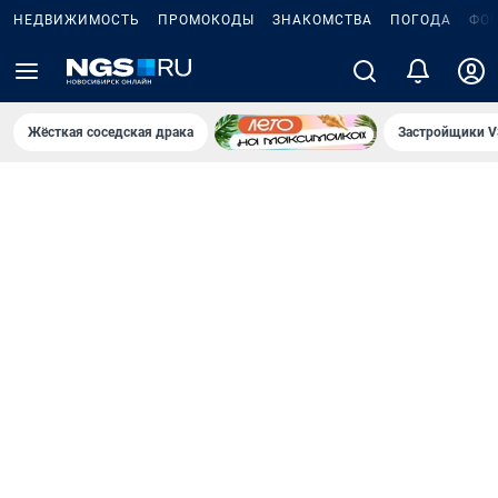
НЕДВИЖИМОСТЬ
ПРОМОКОДЫ
ЗНАКОМСТВА
ПОГОДА
ФО
Жёсткая соседская драка
Застройщики V