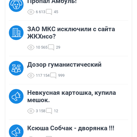
Пропал Амбуль!
6 613
45
ЗАО МКС исключили с сайта
ЖКХнсо?
10 565
29
Дозор гуманистический
117 154
999
Невкусная картошка, купила
мешок.
3 158
12
Ксюша Собчак - дворянка !!!