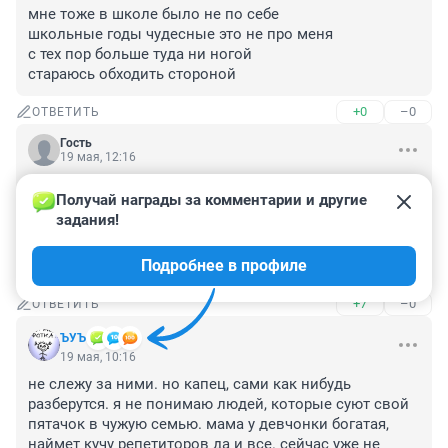
мне тоже в школе было не по себе

школьные годы чудесные это не про меня

с тех пор больше туда ни ногой

стараюсь обходить стороной
+0
–0
ОТВЕТИТЬ
Гость
19 мая, 12:16
Цитирую героя Вячеслава Невинного из фильма 
Получай награды за комментарии и другие 
"Гараж":

задания!
"Ха-ха-ха! Смазливая любовница еще будет жизни 
учить!"

Подробнее в профиле
Семейка определенного типа, чего уж.
+7
–0
ОТВЕТИТЬ
ЪУЪ
19 мая, 10:16
не слежу за ними. но капец, сами как нибудь 
разберутся. я не понимаю людей, которые суют свой 
пятачок в чужую семью. мама у девчонки богатая, 
наймет кучу репетиторов да и все. сейчас уже не 