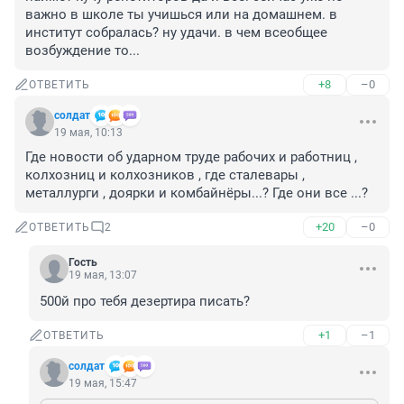
важно в школе ты учишься или на домашнем. в 
институт собралась? ну удачи. в чем всеобщее 
возбуждение то...
+8
–0
ОТВЕТИТЬ
солдат
19 мая, 10:13
Где новости об ударном труде рабочих и работниц , 
колхозниц и колхозников , где сталевары , 
металлурги , доярки и комбайнёры...? Где они все ...?
+20
–0
ОТВЕТИТЬ
2
Гость
19 мая, 13:07
500й про тебя дезертира писать?
+1
–1
ОТВЕТИТЬ
солдат
19 мая, 15:47