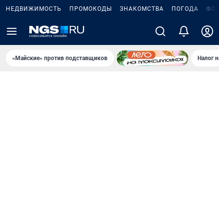
НЕДВИЖИМОСТЬ
ПРОМОКОДЫ
ЗНАКОМСТВА
ПОГОДА
ФО
«Майские» против подставщиков
Налог 