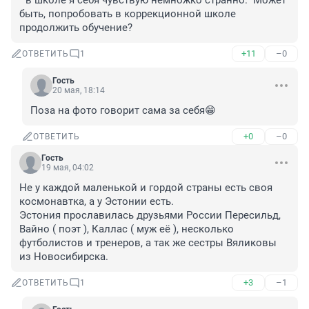
" в школе я себя чувствую немножко странно." Может 
быть, попробовать в коррекционной школе 
продолжить обучение?
+11
–0
ОТВЕТИТЬ
1
Гость
20 мая, 18:14
Поза на фото говорит сама за себя😁
+0
–0
ОТВЕТИТЬ
Гость
19 мая, 04:02
Не у каждой маленькой и гордой страны есть своя 
космонавтка, а у Эстонии есть. 

Эстония прославилась друзьями России Пересильд, 
Вайно ( поэт ), Каллас ( муж её ), несколько 
футболистов и тренеров, а так же сестры Вяликовы 
из Новосибирска.
+3
–1
ОТВЕТИТЬ
1