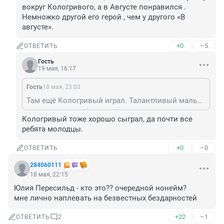
вокруг Кологривого, а в Августе понравился . 

Немножко другой его герой , чем у другого «В 
августе».
+0
–5
ОТВЕТИТЬ
Гость
19 мая, 16:17
Гость
18 мая, 23:03
Там ещё Кологривый играл. Талантливый мальчик. Я в последний раз видел его в киноподелке "Август". Истерил он там классно.
Кологривый тоже хорошо сыграл, да почти все 
ребята молодцы.
+0
–0
ОТВЕТИТЬ
284060111
18 мая, 22:15
Юлия Пересильд - кто это?? очередной нонейм?

мне лично наплевать на безвестных бездарностей
+22
–1
ОТВЕТИТЬ
2