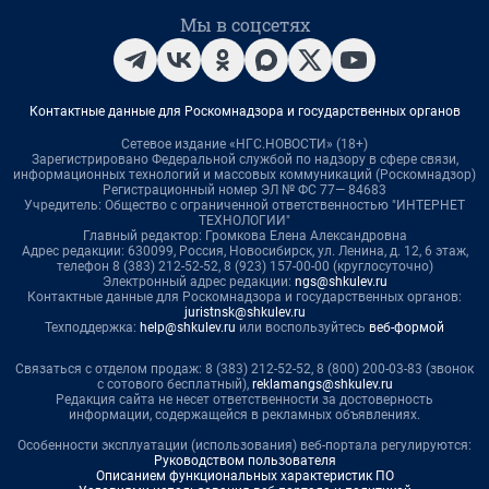
Мы в соцсетях
Контактные данные для Роскомнадзора и государственных органов
Сетевое издание «НГС.НОВОСТИ» (18+)
Зарегистрировано Федеральной службой по надзору в сфере связи,
информационных технологий и массовых коммуникаций (Роскомнадзор)
Регистрационный номер ЭЛ № ФС 77— 84683
Учредитель: Общество с ограниченной ответственностью "ИНТЕРНЕТ
ТЕХНОЛОГИИ"
Главный редактор: Громкова Елена Александровна
Адрес редакции: 630099, Россия, Новосибирск, ул. Ленина, д. 12, 6 этаж,
телефон 8 (383) 212-52-52, 8 (923) 157-00-00 (круглосуточно)
Электронный адрес редакции:
ngs@shkulev.ru
Контактные данные для Роскомнадзора и государственных органов:
juristnsk@shkulev.ru
Техподдержка:
help@shkulev.ru
или воспользуйтесь
веб-формой
Связаться с отделом продаж: 8 (383) 212-52-52, 8 (800) 200-03-83 (звонок
с сотового бесплатный),
reklamangs@shkulev.ru
Редакция сайта не несет ответственности за достоверность
информации, содержащейся в рекламных объявлениях.
Особенности эксплуатации (использования) веб-портала регулируются:
Руководством пользователя
Описанием функциональных характеристик ПО