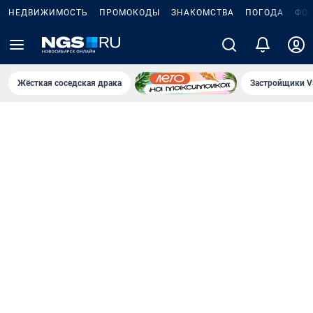
НЕДВИЖИМОСТЬ
ПРОМОКОДЫ
ЗНАКОМСТВА
ПОГОДА
ФО
Жёсткая соседская драка
Застройщики V