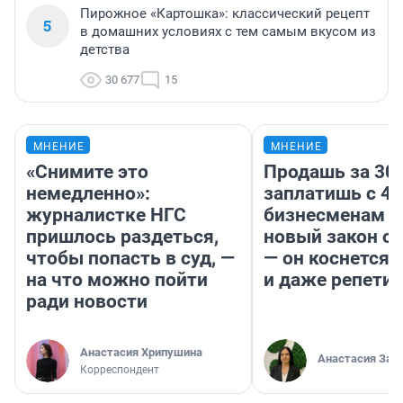
Пирожное «Картошка»: классический рецепт
5
в домашних условиях с тем самым вкусом из
детства
30 677
15
МНЕНИЕ
МНЕНИЕ
«Снимите это
Продашь за 300
немедленно»:
заплатишь с 40
журналистке НГС
бизнесменам г
пришлось раздеться,
новый закон о 
чтобы попасть в суд, —
— он коснется 
на что можно пойти
и даже репети
ради новости
Анастасия Хрипушина
Анастасия Зав
Корреспондент