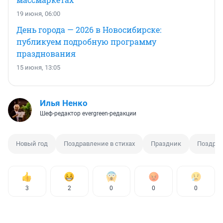
19 июня, 06:00
День города — 2026 в Новосибирске:
публикуем подробную программу
празднования
15 июня, 13:05
Илья Ненко
Шеф-редактор evergreen-редакции
Новый год
Поздравление в стихах
Праздник
Поздра
3
2
0
0
0