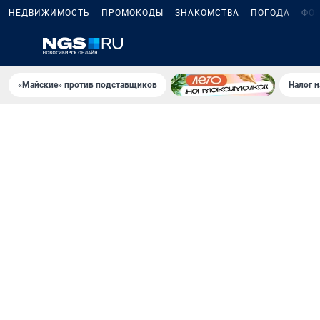
НЕДВИЖИМОСТЬ
ПРОМОКОДЫ
ЗНАКОМСТВА
ПОГОДА
ФО
«Майские» против подставщиков
Налог 