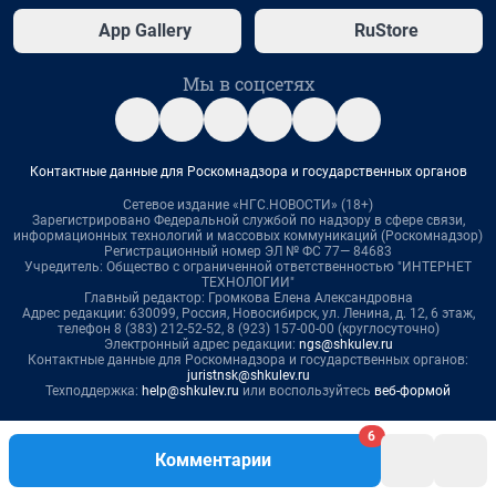
App Gallery
RuStore
Мы в соцсетях
Контактные данные для Роскомнадзора и государственных органов
Сетевое издание «НГС.НОВОСТИ» (18+)
Зарегистрировано Федеральной службой по надзору в сфере связи,
информационных технологий и массовых коммуникаций (Роскомнадзор)
Регистрационный номер ЭЛ № ФС 77— 84683
Учредитель: Общество с ограниченной ответственностью "ИНТЕРНЕТ
ТЕХНОЛОГИИ"
Главный редактор: Громкова Елена Александровна
Адрес редакции: 630099, Россия, Новосибирск, ул. Ленина, д. 12, 6 этаж,
телефон 8 (383) 212-52-52, 8 (923) 157-00-00 (круглосуточно)
Электронный адрес редакции:
ngs@shkulev.ru
Контактные данные для Роскомнадзора и государственных органов:
juristnsk@shkulev.ru
Техподдержка:
help@shkulev.ru
или воспользуйтесь
веб-формой
Связаться с отделом продаж: 8 (383) 212-52-52, 8 (800) 200-03-83 (звонок
6
с сотового бесплатный),
reklamangs@shkulev.ru
Комментарии
Редакция сайта не несет ответственности за достоверность
информации, содержащейся в рекламных объявлениях.