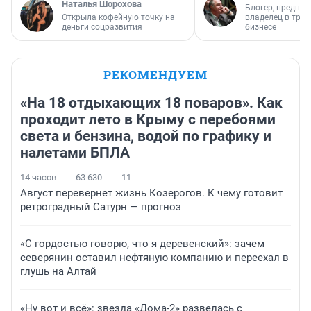
Наталья Шорохова
Блогер, предпри
Открыла кофейную точку на
владелец в тра
деньги соцразвития
бизнесе
РЕКОМЕНДУЕМ
«На 18 отдыхающих 18 поваров». Как
проходит лето в Крыму с перебоями
света и бензина, водой по графику и
налетами БПЛА
14 часов
63 630
11
Август перевернет жизнь Козерогов. К чему готовит
ретроградный Сатурн — прогноз
«С гордостью говорю, что я деревенский»: зачем
северянин оставил нефтяную компанию и переехал в
глушь на Алтай
«Ну вот и всё»: звезда «Дома-2» развелась с