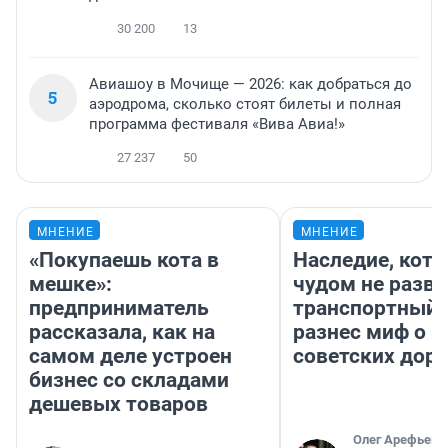
30 200
13
Авиашоу в Мочище — 2026: как добраться до
5
аэродрома, сколько стоят билеты и полная
программа фестиваля «Вива Авиа!»
27 237
50
МНЕНИЕ
МНЕНИЕ
«Покупаешь кота в
Наследие, кото
мешке»:
чудом не разва
предприниматель
транспортный 
рассказала, как на
разнес миф о 
самом деле устроен
советских доро
бизнес со складами
дешевых товаров
Олег Арефьев