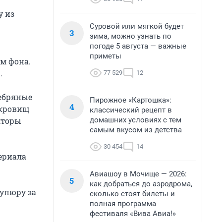
у из
Суровой или мягкой будет
3
зима, можно узнать по
погоде 5 августа — важные
приметы
м фона.
.
77 529
12
ребряные
Пирожное «Картошка»:
4
окровищ
классический рецепт в
домашних условиях с тем
лторы
самым вкусом из детства
30 454
14
ериала
Авиашоу в Мочище — 2026:
5
как добраться до аэродрома,
упюру за
сколько стоят билеты и
полная программа
фестиваля «Вива Авиа!»