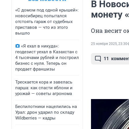
В Новос
«С домом под одной крышей»:
монету «
новосибирец попытался
отстоять гараж от судебных
приставов — что из этого
Она весит о
вышло
25 ноября 2025, 23:30
«Я ехал в никуда»:
геодезист уехал в Казахстан с
4 тысячами рублей и построил
11
коммен
бизнес с нуля. Теперь он
продает франшизы
Трескается кора и завелась
парша: как спасти яблони и
урожай — советы агронома
Беспилотники нацелились на
Урал: дрон ударил по складу
Wildberries — кадры