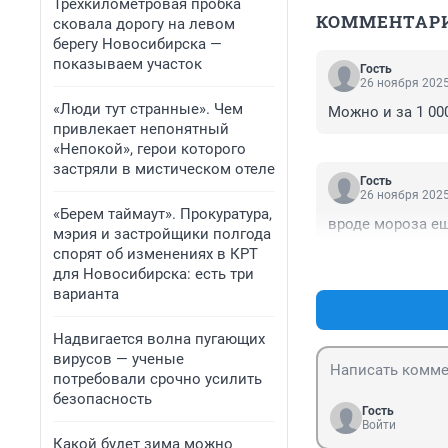
Трехкилометровая пробка
КОММЕНТАР
сковала дорогу на левом
берегу Новосибирска —
показываем участок
Гость
26 ноября 2025
«Люди тут странные». Чем
Можно и за 1 000
привлекает непонятный
«Непокой», герои которого
застряли в мистическом отеле
Гость
26 ноября 2025
«Берем таймаут». Прокуратура,
вроде мороза ещ
мэрия и застройщики полгода
спорят об изменениях в КРТ
для Новосибирска: есть три
варианта
Надвигается волна пугающих
вирусов — ученые
потребовали срочно усилить
безопасность
Гость
Войти
Какой будет зима можно