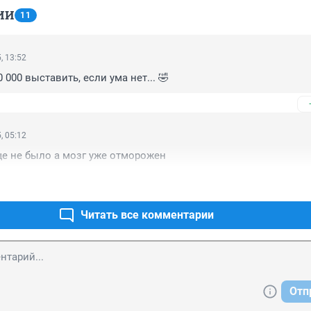
ИИ
11
, 13:52
 000 выставить, если ума нет... 🤣
, 05:12
е не было а мозг уже отморожен
Читать все комментарии
Отп