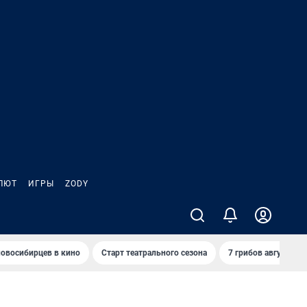
ЛЮТ
ИГРЫ
ZODY
овосибирцев в кино
Старт театрального сезона
7 грибов августа