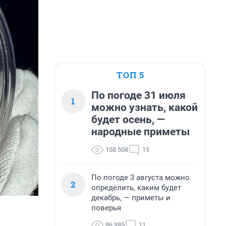
ТОП 5
По погоде 31 июля
1
можно узнать, какой
будет осень, —
народные приметы
158 508
15
По погоде 3 августа можно
2
определить, каким будет
декабрь, — приметы и
поверья
86 985
11