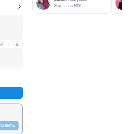
Журналист НГС
+0
–0
+0
–0
равить