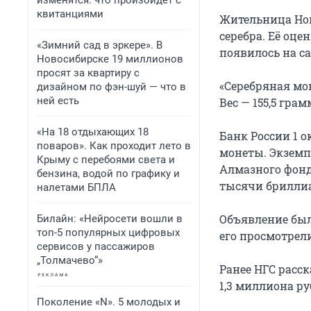
изменятся: что произойдет с
квитанциями
Жительница Нов
серебра. Её оце
«Зимний сад в эркере». В
появилось на са
Новосибирске 19 миллионов
просят за квартиру с
«Серебряная мо
дизайном по фэн-шуй — что в
ней есть
Вес — 155,5 гра
«На 18 отдыхающих 18
Банк России 1 
поваров». Как проходит лето в
монеты. Экземп
Крыму с перебоями света и
Алмазного фонд
бензина, водой по графику и
тысячи брилли
налетами БПЛА
Объявление был
Билайн: «Нейросети вошли в
топ-5 популярных цифровых
его просмотрели
сервисов у пассажиров
„Толмачево“»
Ранее НГС расс
1,3 миллиона ру
Поколение «N». 5 молодых и