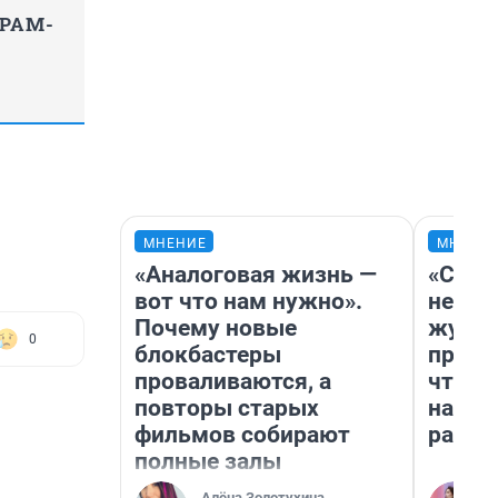
ГРАМ-
МНЕНИЕ
МНЕНИ
«Аналоговая жизнь —
«Сним
вот что нам нужно».
немед
Почему новые
журна
0
блокбастеры
пришл
проваливаются, а
чтобы
повторы старых
на чт
фильмов собирают
ради 
полные залы
Алёна Золотухина