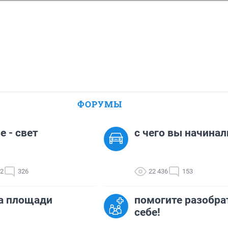
ФОРУМЫ
е - свет
с чего вы начинал
82
326
22 436
153
а площади
помогите разобра
себе!