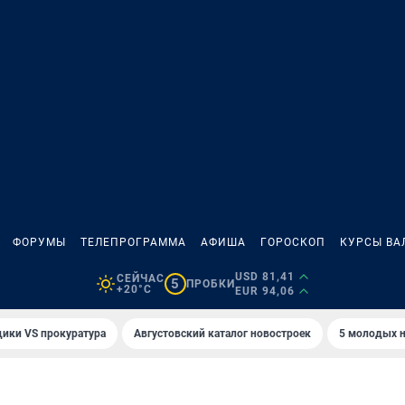
ФОРУМЫ
ТЕЛЕПРОГРАММА
АФИША
ГОРОСКОП
КУРСЫ ВА
USD 81,41
СЕЙЧАС
5
ПРОБКИ
+20°C
EUR 94,06
ики VS прокуратура
Августовский каталог новостроек
5 молодых н