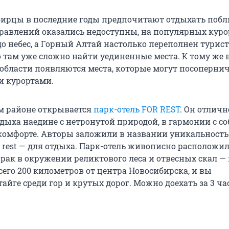
ирцы в последние годы предпочитают отдыхать побл
правлений оказались недоступны, на популярных куро
до небес, а Горный Алтай настолько переполнен турис
о там уже сложно найти уединенные места. К тому же 
области появляются места, которые могут посопернич
 курортами.
 районе открывается
парк-отель FOR REST
. Он отличн
дыха наедине с нетронутой природой, в гармонии с со
комфорте. Авторы заложили в названии уникальность 
for rest — для отдыха. Парк-отель живописно расположи
рак в окружении реликтового леса и отвесных скал —
сего 200 километров от центра Новосибирска, и вы
тайге среди гор и крутых дорог. Можно доехать за 3 ча