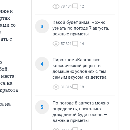
78 434
12
иже к
ртах
Какой будет зима, можно
тами со
3
узнать по погоде 7 августа, —
в
важные приметы
ать с
57 821
14
Пирожное «Картошка»:
о
4
классический рецепт в
бой,
домашних условиях с тем
места:
самым вкусом из детства
лся на
31 316
18
 красота
По погоде 8 августа можно
са на
5
определить, насколько
дождливой будет осень —
важные приметы