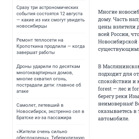
Сразу три астрономических
Многие новосиб
события состоятся 12 августа
дому. Часть на
— какие из них смогут увидеть
новосибирцы
цены взлетели 
всей России, чт
Ремонт теплосети на
Новосибирской 
Кропоткина продлили — когда
существующими
завершат работы
В Маслянинском
Дроны ударили по десяткам
многоквартирных домов,
подходит для от
многие охватил огонь,
спокойствии и 
пострадали дети: главное об
forest — лес и 
атаке
берегу реки Изы
неимоверная! В
Самолет, летевший в
оказываетесь в 
Новосибирск, экстренно сел в
Братске из-за пассажира
автомобиле.
«Жители очень сильно
обеспокоены». Туберкулезную