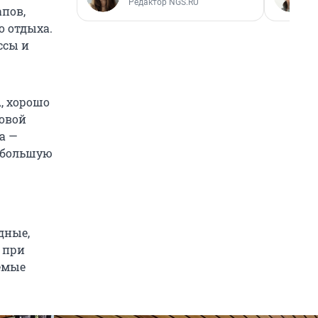
Редактор NGS.RU
апов,
о отдыха.
ссы и
A, хорошо
товой
а —
о большую
дные,
, при
емые