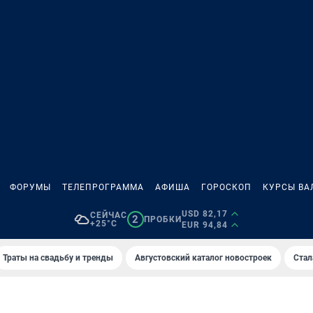
ФОРУМЫ
ТЕЛЕПРОГРАММА
АФИША
ГОРОСКОП
КУРСЫ ВА
USD 82,17
СЕЙЧАС
2
ПРОБКИ
+25°C
EUR 94,84
Траты на свадьбу и тренды
Августовский каталог новостроек
Стал