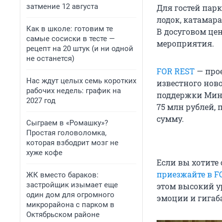
затмение 12 августа
Для гостей пар
лодок, катамар
Как в школе: готовим те
В досуговом цен
самые сосиски в тесте —
мероприятия.
рецепт на 20 штук (и ни одной
не останется)
FOR REST
— прое
Нас ждут целых семь коротких
известного нов
рабочих недель: график на
поддержки Мини
2027 год
75 млн рублей,
сумму.
Сыграем в «Ромашку»?
Простая головоломка,
которая взбодрит мозг не
хуже кофе
Если вы хотите
приезжайте в F
ЖК вместо бараков:
застройщик изымает еще
этом высокий у
один дом для огромного
эмоции и гигаб
микрорайона с парком в
Октябрьском районе