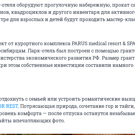
к-отеля оборудуют прогулочную набережную, прокат с
анов, квадроциклов и другого инвентаря для активног
тре для взрослых и детей будут проходить мастер-кла
кт от курортного комплекса PARUS medical resort & SP
осибирцам. Парк-отель был построен с помощью гран
стерства экономического развития РФ. Размер грант
 при этом собственные инвестиции составили намног
 отдохнуть с семьей или устроить романтические выхо
OR REST
. Потрясающая природа, сочетание гор и тайги
ровень комфорта — после отпуска останутся незабыва
айты впечатляющих фото.