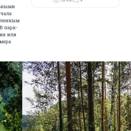
28 650
8
льными
ачала
селенным
В парк-
мик или
омера