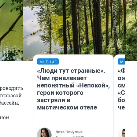
МНЕНИЕ
МНЕНИ
«Люди тут странные».
«Фина
Чем привлекает
ожида
непонятный «Непокой»,
смотр
проводить
герои которого
«Стар
террасой
застряли в
больш
бассейн,
мистическом отеле
честн
уной
Лиза Пичугина