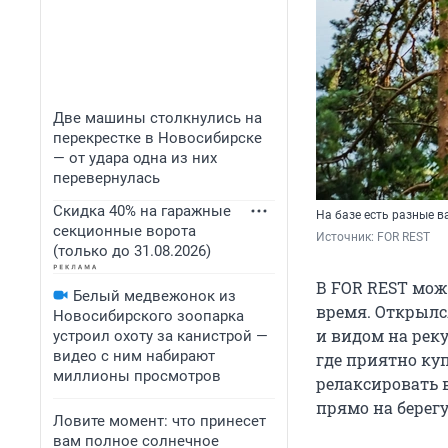
Две машины столкнулись на
перекрестке в Новосибирске
— от удара одна из них
перевернулась
Скидка 40% на гаражные
На базе есть разные 
секционные ворота
Источник: 
FOR REST
(только до 31.08.2026)
В FOR REST мож
Белый медвежонок из
время. Открылс
Новосибирского зоопарка
и видом на реку
устроил охоту за канистрой —
видео с ним набирают
где приятно ку
миллионы просмотров
релаксировать 
прямо на берегу
Ловите момент: что принесет
вам полное солнечное