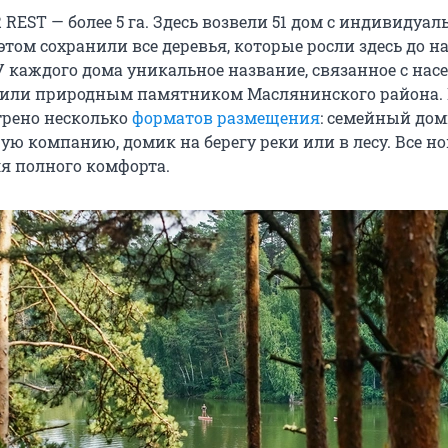
REST — более 5 га. Здесь возвели 51 дом с индивидуа
этом сохранили все деревья, которые росли здесь до н
 У каждого дома уникальное название, связанное с на
 или природным памятником Маслянинского района. 
трено несколько
форматов размещения
: семейный до
ую компанию, домик на берегу реки или в лесу. Все н
я полного комфорта.