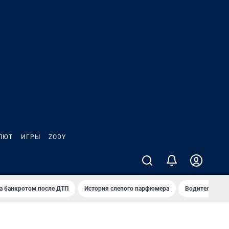
ЛЮТ
ИГРЫ
ZODY
а банкротом после ДТП
История слепого парфюмера
Водители пер