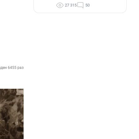
27 315
50
ден 6455 раз