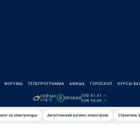
ФОРУМЫ
ТЕЛЕПРОГРАММА
АФИША
ГОРОСКОП
КУРСЫ ВА
USD 81,41
СЕЙЧАС
0
ПРОБКИ
+18°C
EUR 94,06
алог на электрокары
Августовский каталог новостроек
Строитель б