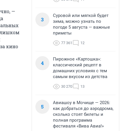
ечно, —
Суровой или мягкой будет
да
3
зима, можно узнать по
нальных
погоде 5 августа — важные
 слишком
приметы
м
77 361
12
 за кино
Пирожное «Картошка»:
4
классический рецепт в
домашних условиях с тем
самым вкусом из детства
30 270
13
Авиашоу в Мочище — 2026:
5
как добраться до аэродрома,
сколько стоят билеты и
полная программа
фестиваля «Вива Авиа!»