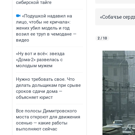
сибирской тайге
«Подушкой надавил на
«Собачье сердц
лицо, чтобы не кричала»:
жених убил модель и год
возил ее труп в чемодане —
2 / 10
видео
«Ну вот и всё»: звезда
«Дома-2» развелась с
молодым мужем
Нужно требовать свое. Что
делать дольщикам при срыве
сроков сдачи дома —
объясняет юрист
Все полосы Димитровского
моста откроют для движения
осенью — какие работы
выполняют сейчас