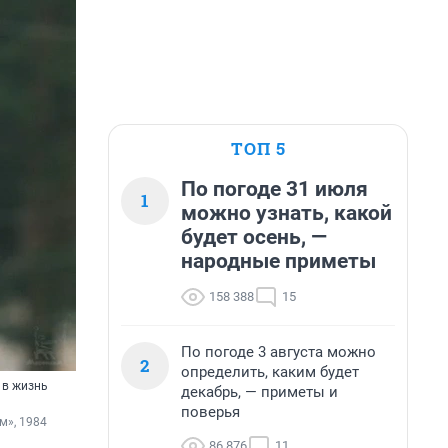
ТОП 5
По погоде 31 июля
1
можно узнать, какой
будет осень, —
народные приметы
158 388
15
По погоде 3 августа можно
2
определить, каким будет
и в жизнь
декабрь, — приметы и
поверья
», 1984 
86 876
11