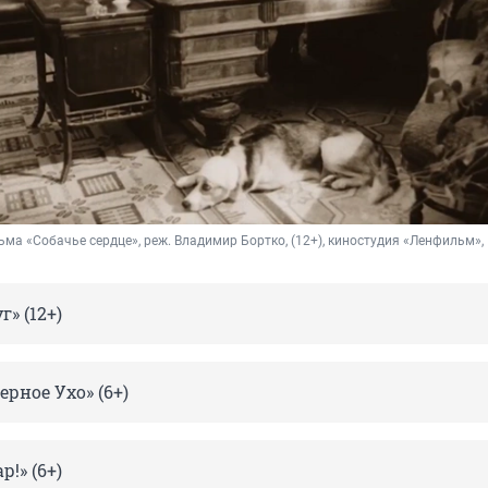
ьма «Собачье сердце», реж. Владимир Бортко, (12+), киностудия «Ленфильм»,
г» (12+)
рное Ухо» (6+)
р!» (6+)