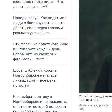
школьник плохо видит. Что
делать родителям?
Наведи фокус. Как видят мир
люди с близорукостью и что
делать, если перед глазами
размыто уже сейчас
Эти фразы из советского кино
вы говорите каждый день.
Вспомните из каких они
фильмов? — тест
Шубы, дубленки, кожа: в
Новосибирске началась
ликвидация — все цены
пополам
Как выбрать оптику в
С этим кадром, думаем,
не вспомните
Новосибирске и не пожалеть:
Источник: 
кадр из фил
опыт сети, которой доверяют
год
более 100 тысяч горожан