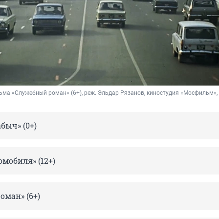
ьма «Служебный роман» (6+), реж. Эльдар Рязанов, 
киностудия «Мосфильм», 
быч» (0+)
омобиля» (12+)
оман» (6+)