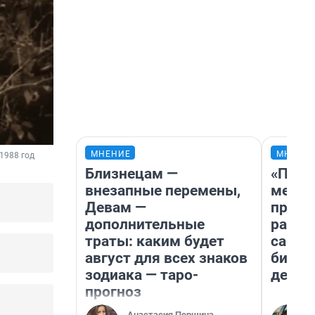
МНЕНИЕ
МНЕНИ
 1988 год
Близнецам —
«Поку
внезапные перемены,
мешке
Девам —
предп
дополнительные
расска
траты: каким будет
самом
август для всех знаков
бизне
зодиака — таро-
дешев
прогноз
Анастасия Першина