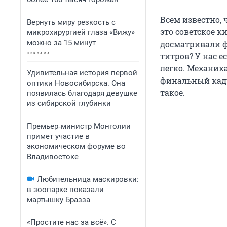
Всем известно, 
Вернуть миру резкость с
это советское к
микрохирургией глаза «Вижу»
можно за 15 минут
досматривали 
титров? У нас е
легко. Механика
Удивительная история первой
финальный кадр 
оптики Новосибирска. Она
такое.
появилась благодаря девушке
из сибирской глубинки
Премьер‑министр Монголии
примет участие в
экономическом форуме во
Владивостоке
Любительница маскировки:
в зоопарке показали
мартышку Бразза
«Простите нас за всё». С