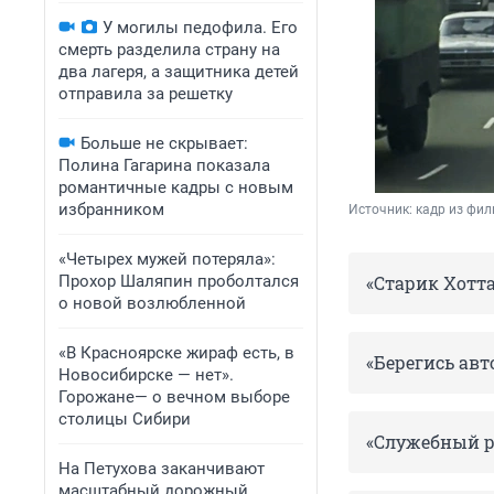
У могилы педофила. Его
смерть разделила страну на
два лагеря, а защитника детей
отправила за решетку
Больше не скрывает:
Полина Гагарина показала
романтичные кадры с новым
избранником
Источник: 
кадр из фил
«Четырех мужей потеряла»:
«Старик Хотта
Прохор Шаляпин проболтался
о новой возлюбленной
«В Красноярске жираф есть, в
«Берегись авт
Новосибирске — нет».
Горожане— о вечном выборе
столицы Сибири
«Служебный р
На Петухова заканчивают
масштабный дорожный