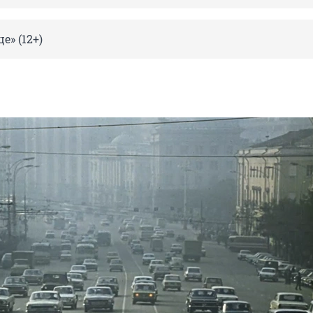
е» (12+)