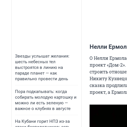
Нелли Ермол
Звезды услышат желания:
О Нелли Ермола
шесть небесных тел
проект «Дом-2»
выстроятся в линию на
строить отношен
параде планет — как
Никиту Кузнецов
правильно провести день
сказка продлила
Пора подкапывать: когда
проект, а Ермо
собирать молодую картошку и
можно ли есть зеленую —
важное о клубнях в августе
На Кубани горит НПЗ из-за