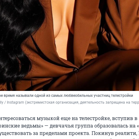
ое время называли одной из самых любвеобильных участниц телестройки
lly / Instagram (экстремистская организация, деятельность запрещена на тер
нтересоваться музыкой еще на телестройке, вступив в
ринские ведьмы» — девчачья группа образовалась на 
уществовать за пределами проекта. Покинув реалити,