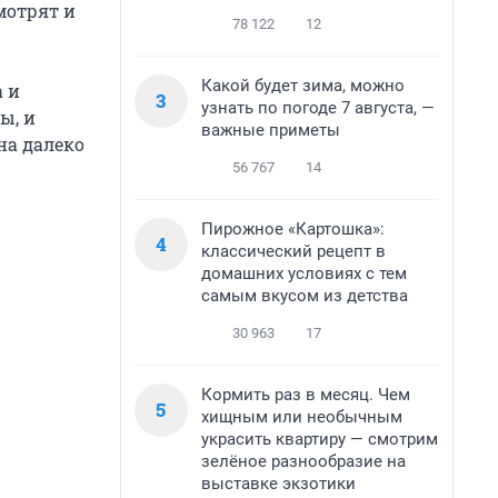
мотрят и
78 122
12
Какой будет зима, можно
а и
3
узнать по погоде 7 августа, —
ы, и
важные приметы
она далеко
56 767
14
Пирожное «Картошка»:
4
классический рецепт в
домашних условиях с тем
самым вкусом из детства
30 963
17
Кормить раз в месяц. Чем
5
хищным или необычным
украсить квартиру — смотрим
зелёное разнообразие на
выставке экзотики