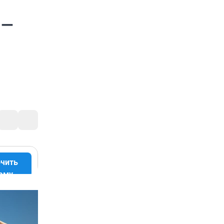
 —
чить
аму