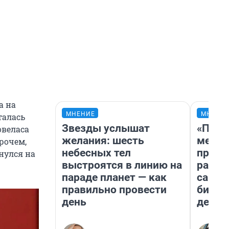
а на
МНЕНИЕ
МНЕНИ
талась
Звезды услышат
«Поку
овеласа
желания: шесть
мешке
прочем,
небесных тел
предп
нулся на
выстроятся в линию на
расска
параде планет — как
самом
правильно провести
бизне
день
дешев