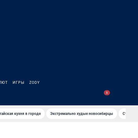
ЛЮТ
ИГРЫ
ZODY
тайская кухня в городе
Экстремально худые новосибирцы
Старт те