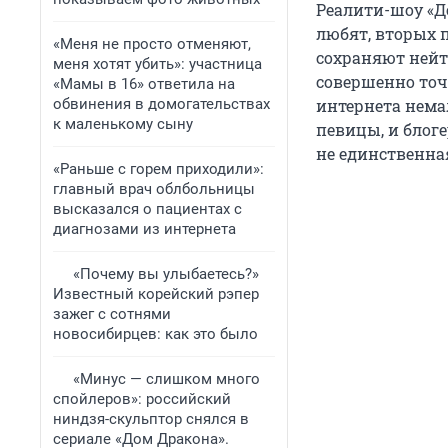
Реалити-шоу «Д
любят, вторых 
«Меня не просто отменяют,
сохраняют нейтр
меня хотят убить»: участница
совершенно точ
«Мамы в 16» ответила на
обвинения в домогательствах
интернета немал
к маленькому сыну
певицы, и блоге
не единственная
«Раньше с горем приходили»:
главный врач облбольницы
высказался о пациентах с
диагнозами из интернета
«Почему вы улыбаетесь?»
Известный корейский рэпер
зажег с сотнями
новосибирцев: как это было
«Минус — слишком много
спойлеров»: российский
ниндзя-скульптор снялся в
сериале «Дом Дракона».