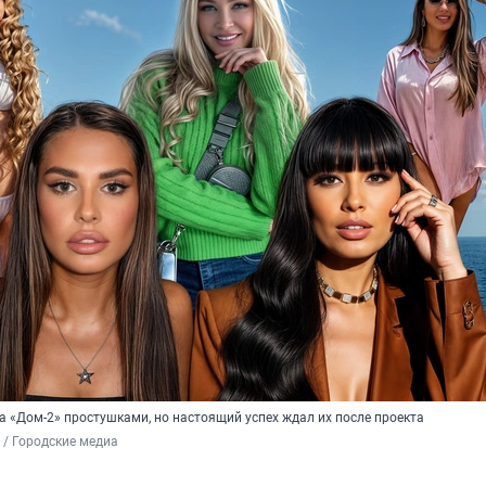
а «Дом-2» простушками, но настоящий успех ждал их после проекта
/ Городские медиа 