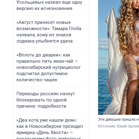
Усольцевых назвал еще одну
версию их исчезновения
«Август принесет новые
возможности»: Тамара Глоба
назвала, кому из знаков
зодиака улыбнется удача
«Вплоть до диареи»: как
правильно пить иван-чай —
новосибирский нутрициолог
подсчитал допустимое
количество чашек
Переводы россиян начнут
блокировать по одной
причине: подробности
«Два кота уже нашли дом»:
Эти девушки пришла н
как в Новосибирске проходит
Источник: 
Юрий Орлов 
ярмарка «День Хвоста» —
показываем фото животных