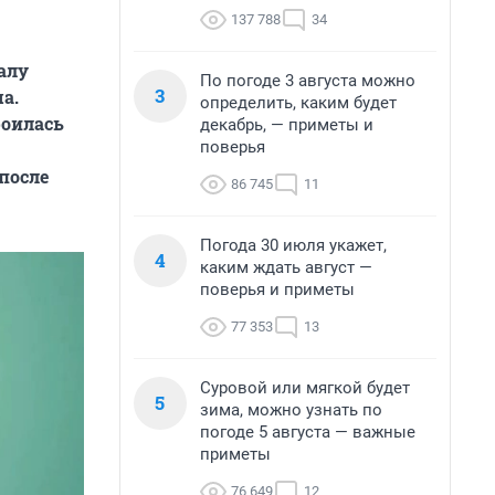
137 788
34
алу
По погоде 3 августа можно
3
а.
определить, каким будет
роилась
декабрь, — приметы и
поверья
 после
86 745
11
Погода 30 июля укажет,
4
каким ждать август —
поверья и приметы
77 353
13
Суровой или мягкой будет
5
зима, можно узнать по
погоде 5 августа — важные
приметы
76 649
12