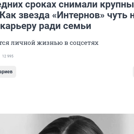
едних сроках снимали крупн
Как звезда «Интернов» чуть 
 карьеру ради семьи
тся личной жизнью в соцсетях
12 995
ариев