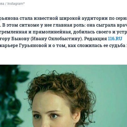
ва / Instagram*
рьянова стала известной широкой аудитории по сери
. В этом ситкоме у нее главная роль: она сыграла врач
тремленная и прямолинейная, добилась своего и уст
ктору Быкову (Ивану Охлобыстину). Редакция
116.RU
карьере Гурьяновой и о том, как сложилась ее судьба