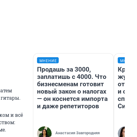
МНЕНИЕ
МНЕНИ
Продашь за 3000,
Красн
заплатишь с 4000. Что
журна
бизнесменам готовит
отпус
затем
новый закон о налогах
и объ
 гитары.
— он коснется импорта
споре
и даже репетиторов
Сибир
ком и всё
ством:
ме.
Анастасия Завгородняя