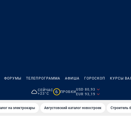
ФОРУМЫ
ТЕЛЕПРОГРАММА
АФИША
ГОРОСКОП
КУРСЫ ВА
USD 80,93
СЕЙЧАС
6
ПРОБКИ
+23°C
EUR 93,19
алог на электрокары
Августовский каталог новостроек
Строитель б