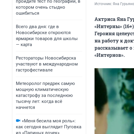
пройдите тест по географии, в
Источник: 
Яна Гурьяно
котором очень стыдно
ошибиться
Актриса Яна Гу
«Интерны» (16+)
Всего два дня: где в
Новосибирске откроются
Героиня целеус
ярмарки товаров для школы
на работу к до
— карта
рассказывает о 
«Интернов».
Рестораторы Новосибирска
участвуют в международном
гастрофестивале
Метеоролог предрек самую
мощную климатическую
катастрофу за последнюю
тысячу лет: когда всё
начнется
«Меня бесила моя роль»:
как сегодня выглядит Пуговка
из «Папиных дочек»