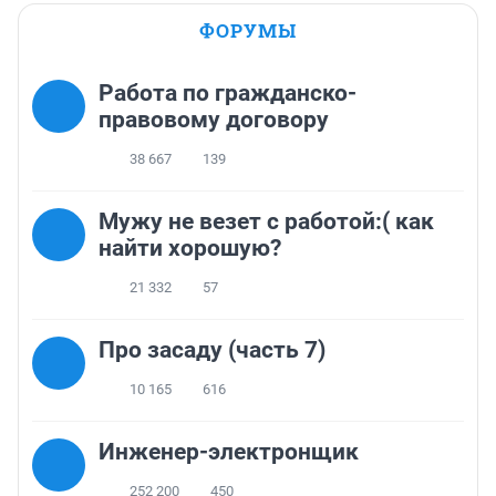
ФОРУМЫ
Работа по гражданско-
правовому договору
38 667
139
Мужу не везет с работой:( как
найти хорошую?
21 332
57
Про засаду (часть 7)
10 165
616
Инженер-электронщик
252 200
450