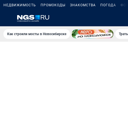
НЕДВИЖИМОСТЬ
ПРОМОКОДЫ
ЗНАКОМСТВА
ПОГОДА
ФО
Как строили мосты в Новосибирске
Траты