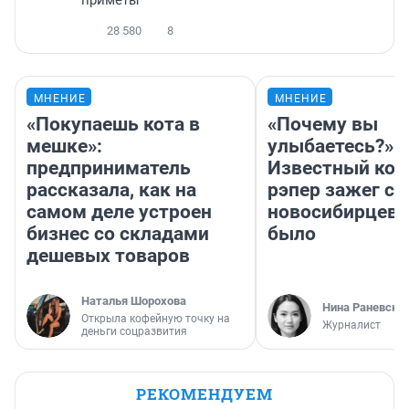
28 580
8
МНЕНИЕ
МНЕНИЕ
«Покупаешь кота в
«Почему вы
мешке»:
улыбаетесь?»
предприниматель
Известный кор
рассказала, как на
рэпер зажег с 
самом деле устроен
новосибирцев: 
бизнес со складами
было
дешевых товаров
Наталья Шорохова
Нина Раневска
Открыла кофейную точку на
Журналист
деньги соцразвития
РЕКОМЕНДУЕМ