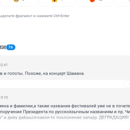
ыделите фрагмент и нажмите Ctrl+Enter
ИИ
76
22:41
 и гопоты. Похоже, на концерт Шамана.
19:10
имена и фамилии,а также названия фестивалей уже не в почете,
поручение Президента по русскоязычным названиям и пр. Чи
в" и диву даёшься-какое-то поклонение западу. ДЕГРАДАЦИЯ! 
зги ,такие и "песни"