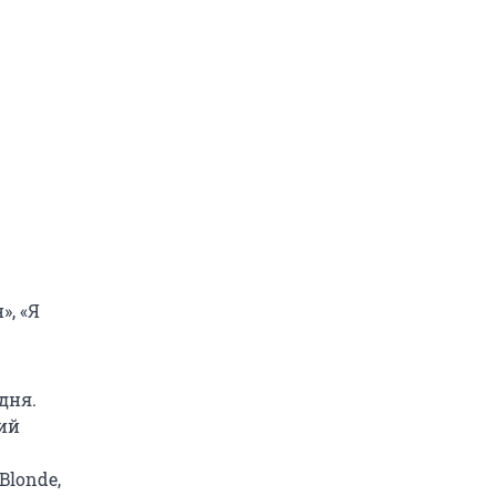
», «Я
дня.
кий
Blonde,