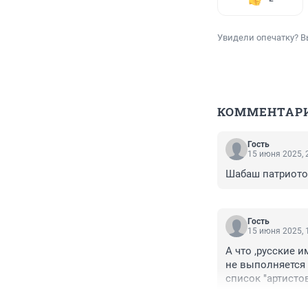
Увидели опечатку? В
КОММЕНТАР
Гость
15 июня 2025, 
Шабаш патриотов
Гость
15 июня 2025, 
А что ,русские 
не выполняется 
список "артисто
полный ,какие мо