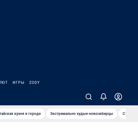
ЛЮТ
ИГРЫ
ZODY
тайская кухня в городе
Экстремально худые новосибирцы
Старт те