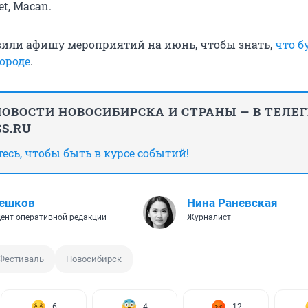
et, Macan.
вили афишу мероприятий на июнь, чтобы знать,
что б
ороде
.
ОВОСТИ НОВОСИБИРСКА И СТРАНЫ — В ТЕЛЕ
S.RU
сь, чтобы быть в курсе событий!
Пешков
Нина Раневская
ент оперативной редакции
Журналист
Фестиваль
Новосибирск
6
4
12