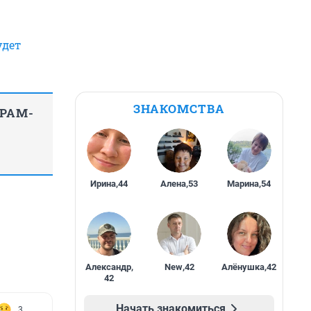
удет
ЗНАКОМСТВА
ГРАМ-
Ирина
,
44
Алена
,
53
Марина
,
54
Александр
,
New
,
42
Алёнушка
,
42
42
Начать знакомиться
3