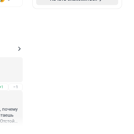
+1
–1
 почему 
таешь 
Отстой

+0
–1