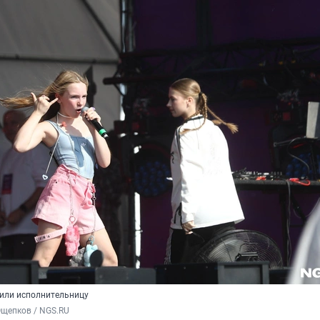
тили исполнительницу
Ощепков / NGS.RU