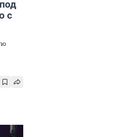
 под
о с
ую