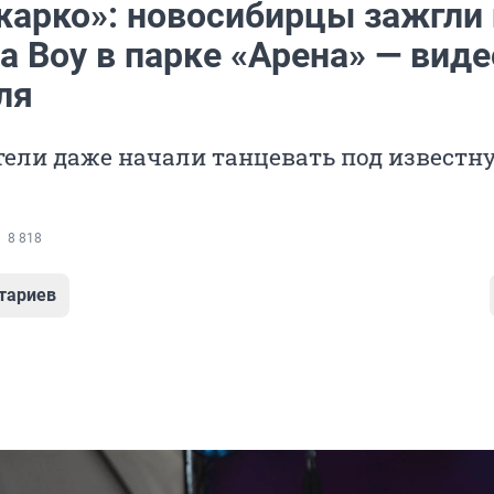
жарко»: новосибирцы зажгли
a Boy в парке «Арена» — виде
ля
ели даже начали танцевать под известн
8 818
тариев