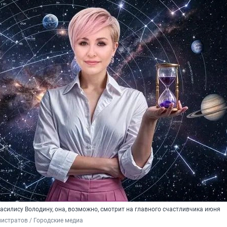
асилису Володину, она, возможно, смотрит на главного счастливчика июня
истратов / Городские медиа