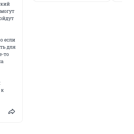
гкий
омогут
пойдут
о если
ть для
е-то
са
и
 к