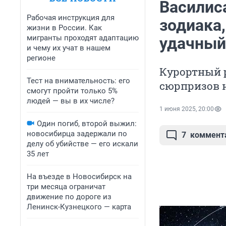
Василис
Рабочая инструкция для
зодиака
жизни в России. Как
мигранты проходят адаптацию
удачный
и чему их учат в нашем
регионе
Курортный 
Тест на внимательность: его
сюрпризов н
смогут пройти только 5%
людей — вы в их числе?
1 июня 2025, 20:00
Один погиб, второй выжил:
новосибирца задержали по
7
коммент
делу об убийстве — его искали
35 лет
На въезде в Новосибирск на
три месяца ограничат
движение по дороге из
Ленинск-Кузнецкого — карта