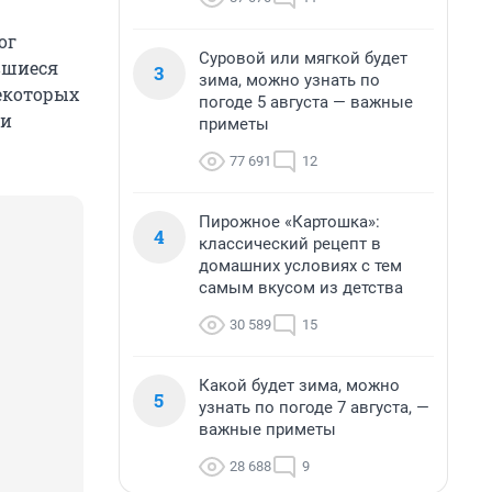
ог
Суровой или мягкой будет
вшиеся
3
зима, можно узнать по
екоторых
погоде 5 августа — важные
 и
приметы
77 691
12
Пирожное «Картошка»:
4
классический рецепт в
домашних условиях с тем
самым вкусом из детства
30 589
15
Какой будет зима, можно
5
узнать по погоде 7 августа, —
важные приметы
28 688
9