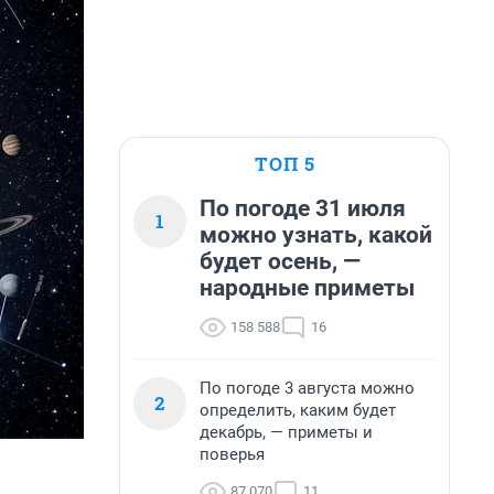
ТОП 5
По погоде 31 июля
1
можно узнать, какой
будет осень, —
народные приметы
158 588
16
По погоде 3 августа можно
2
определить, каким будет
декабрь, — приметы и
поверья
87 070
11