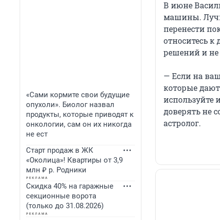
В июне Васили
машины. Луч
перенести по
относитесь к
решений и не
— Если на ва
которые дают
«Сами кормите свои будущие
используйте 
опухоли». Биолог назвал
доверять не 
продукты, которые приводят к
астролог.
онкологии, сам он их никогда
не ест
Старт продаж в ЖК
«Околица»! Квартиры от 3,9
млн ₽ р. Родники
Скидка 40% на гаражные
секционные ворота
(только до 31.08.2026)