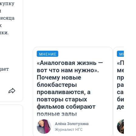
окупку
и
месяца
х
ики.
МНЕНИЕ
МНЕНИ
«Аналоговая жизнь —
«Поку
дает
вот что нам нужно».
мешке
Почему новые
предп
блокбастеры
расска
проваливаются, а
самом
повторы старых
бизне
фильмов собирают
дешев
полные залы
Алёна Золотухина
Журналист НГС