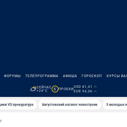
ФОРУМЫ
ТЕЛЕПРОГРАММА
АФИША
ГОРОСКОП
КУРСЫ ВА
USD 81,41
СЕЙЧАС
6
ПРОБКИ
+24°C
EUR 94,06
ики VS прокуратура
Августовский каталог новостроек
5 молодых н
Р