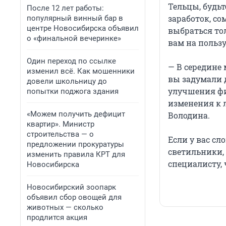
Тельцы, будьт
После 12 лет работы:
заработок, со
популярный винный бар в
центре Новосибирска объявил
выбраться тол
о «финальной вечеринке»
вам на пользу
Один переход по ссылке
— В середине 
изменил всё. Как мошенники
вы задумали 
довели школьницу до
улучшения фи
попытки поджога здания
изменения к 
«Можем получить дефицит
Володина.
квартир». Министр
строительства — о
Если у вас сл
предложении прокуратуры
светильники, 
изменить правила КРТ для
специалисту, 
Новосибирска
Новосибирский зоопарк
объявил сбор овощей для
животных — сколько
продлится акция