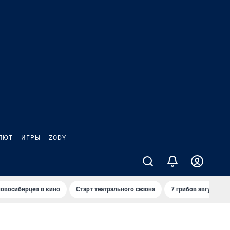
ЛЮТ
ИГРЫ
ZODY
овосибирцев в кино
Старт театрального сезона
7 грибов августа