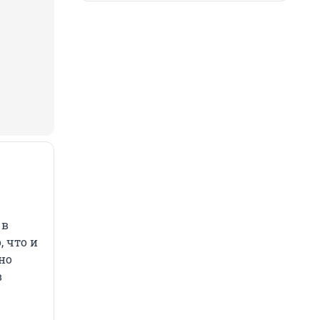
 в
, что и
но
в