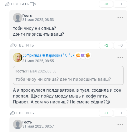
+3
–1
ОТВЕТИТЬ
9
Гость
31 мая 2025, 08:53
тоби чиоу ни спица?

дэнги пирисшитываиш?
+2
–0
ОТВЕТИТЬ
❤️‍🔥Фригида ❀ Карловна ﾟ☾ ﾟ｡⋆
31 мая 2025, 08:55
Гость
31 мая 2025, 08:53
тоби чиоу ни спица? дэнги пирисшитываиш?
А я проснулася полдивятова, в туал. сходила и сон 
пропал. Щяс пойду морду мыць и кофу пить. 
Привет. А сам чо ниспиш? На смене сёдни?😏
+1
–1
ОТВЕТИТЬ
Гость
31 мая 2025, 08:57