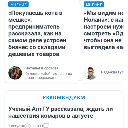
МНЕНИЕ
МНЕНИЕ
«Покупаешь кота в
«Мы видим нов
мешке»:
Нолана»: с как
предприниматель
настроем нужн
рассказала, как на
смотреть «Оди
самом деле устроен
чтобы она не
бизнес со складами
выглядела как
дешевых товаров
Наталья Шорохова
Надежда Губар
Открыла кофейную точку на
деньги соцразвития
РЕКОМЕНДУЕМ
Ученый АлтГУ рассказала, ждать ли
нашествия комаров в августе
7 августа
11 093
1