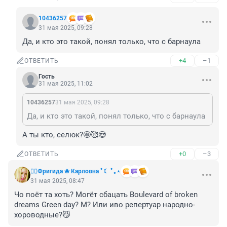
10436257
31 мая 2025, 09:28
Да, и кто это такой, понял только, что с барнаула
+4
–1
ОТВЕТИТЬ
Гость
31 мая 2025, 11:02
10436257
31 мая 2025, 09:28
Да, и кто это такой, понял только, что с барнаула
А ты кто, селюк?🤩🥰😍
+0
–3
ОТВЕТИТЬ
❤️‍🔥Фригида ❀ Карловна ﾟ☾ ﾟ｡⋆
31 мая 2025, 08:47
Чо поёт та хоть? Могёт сбацать Boulevard of broken 
dreams Green day? М? Или иво репертуар народно-
хороводные?😼