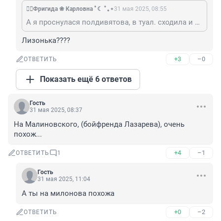
❤️‍🔥Фригида ❀ Карловна ﾟ☾ ﾟ｡⋆
31 мая 2025, 08:55
А я проснулася полдивятова, в туал. сходила и сон пропал. Щяс пойду морду мыць и кофу пить. Привет. А сам чо ниспиш? На смене сёдни?😏
Лизонька????
+3
–0
ОТВЕТИТЬ
Показать ещё 6 ответов
Гость
31 мая 2025, 08:37
На Малиновского, (бойфренда Лазарева), очень 
похож...
+4
–1
ОТВЕТИТЬ
1
Гость
31 мая 2025, 11:04
А ты на милонова похожа
+0
–2
ОТВЕТИТЬ