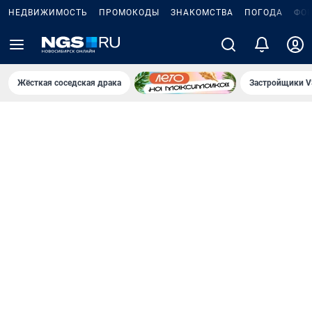
НЕДВИЖИМОСТЬ
ПРОМОКОДЫ
ЗНАКОМСТВА
ПОГОДА
ФО
Жёсткая соседская драка
Застройщики V