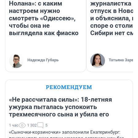
Нолана»: с каким
журналистка п
настроем нужно
отпуск в Ново
смотреть «Одиссею»,
и объяснила, п
чтобы она не
споре о столиц
выглядела как фиаско
Сибири нет см
Надежда Губарь
Татьяна Зарва
РЕКОМЕНДУЕМ
«Не рассчитала силы»: 18-летняя
ужурка пыталась успокоить
трехмесячного сына и убила его
1 час
1 302
5
«Сыночки-корзиночки» заполонили Екатеринбург: