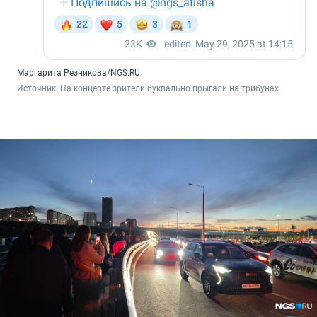
Маргарита Резникова/NGS.RU
Источник: 
На концерте зрители буквально прыгали на трибунах