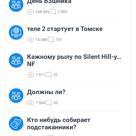
День БЗшника
168 665
1 000
теле 2 стартует в Томске
15 089
151
Кажному рылу по Silent Hill-у…
NF
7 911
57
Должны ли?
7 564
93
Кто нибудь собирает
подстаканники?