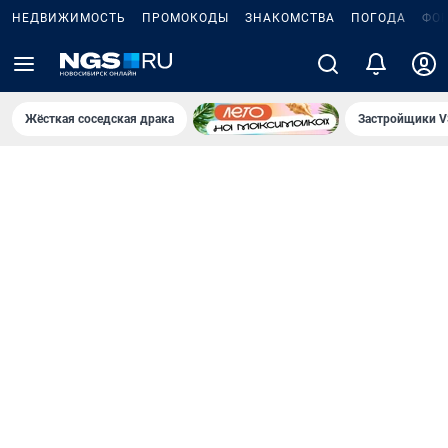
НЕДВИЖИМОСТЬ
ПРОМОКОДЫ
ЗНАКОМСТВА
ПОГОДА
ФО
Жёсткая соседская драка
Застройщики V