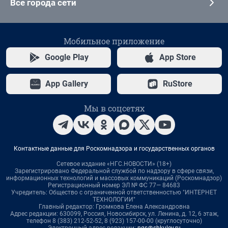
Все города сети
Мобильное приложение
Google Play
App Store
App Gallery
RuStore
Мы в соцсетях
Контактные данные для Роскомнадзора и государственных органов
Сетевое издание «НГС.НОВОСТИ» (18+)
Зарегистрировано Федеральной службой по надзору в сфере связи,
информационных технологий и массовых коммуникаций (Роскомнадзор)
Регистрационный номер ЭЛ № ФС 77— 84683
Учредитель: Общество с ограниченной ответственностью "ИНТЕРНЕТ
ТЕХНОЛОГИИ"
Главный редактор: Громкова Елена Александровна
Адрес редакции: 630099, Россия, Новосибирск, ул. Ленина, д. 12, 6 этаж,
телефон 8 (383) 212-52-52, 8 (923) 157-00-00 (круглосуточно)
Электронный адрес редакции:
ngs@shkulev.ru