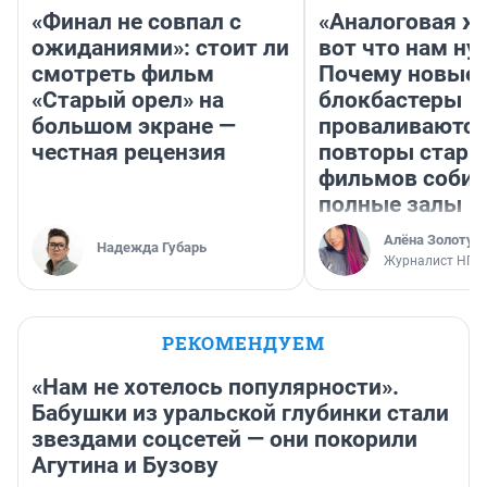
«Финал не совпал с
«Аналоговая ж
ожиданиями»: стоит ли
вот что нам ну
смотреть фильм
Почему новые
«Старый орел» на
блокбастеры
большом экране —
проваливаются,
честная рецензия
повторы стары
фильмов соби
полные залы
Алёна Золотух
Надежда Губарь
Журналист НГС
РЕКОМЕНДУЕМ
«Нам не хотелось популярности».
Бабушки из уральской глубинки стали
звездами соцсетей — они покорили
Агутина и Бузову