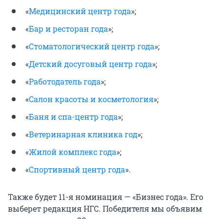
«
Медицинский центр года
»;
«
Бар и ресторан года
»;
«
Стоматологический центр года
»;
«
Детский досуговый центр года
»;
«
Работодатель года
»;
«
Салон красоты и косметология
»;
«
Баня и спа-центр года
»;
«
Ветеринарная клиника год
»;
«
Жилой комплекс года
»;
«
Спортивный центр года
».
Также будет 11-я номинация — «Бизнес года». Его
выберет редакция НГС. Победителя мы объявим