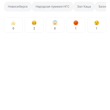
Новосибирск
Народная премия НГС
Зал Каца
Бизнес
0
2
0
1
1