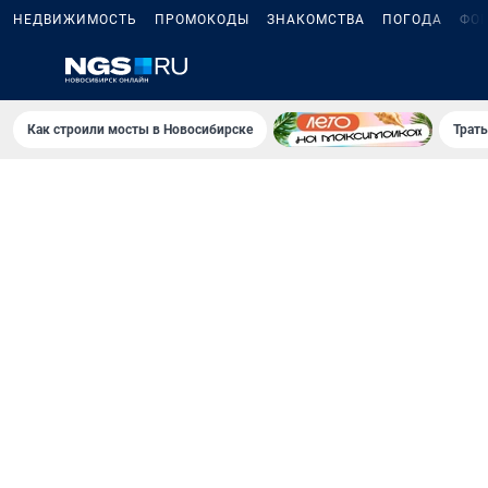
НЕДВИЖИМОСТЬ
ПРОМОКОДЫ
ЗНАКОМСТВА
ПОГОДА
ФО
Как строили мосты в Новосибирске
Траты