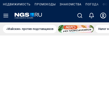
НЕДВИЖИМОСТЬ
ПРОМОКОДЫ
ЗНАКОМСТВА
ПОГОДА
ФО
«Майские» против подставщиков
Налог 