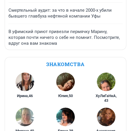
Смертельный аудит: за что в начале 2000-х убили
бывшего главбуха нефтяной компании Уфы
В уфимский приют привезли пермячку Марину,
которая почти ничего о себе не помнит. Посмотрите,
вдруг она вам знакома
ЗНАКОМСТВА
Ирина
,
46
Юлия
,
50
ХуЛиГаНкА
,
43
Милана
,
40
Елена
,
38
Анастасия
,