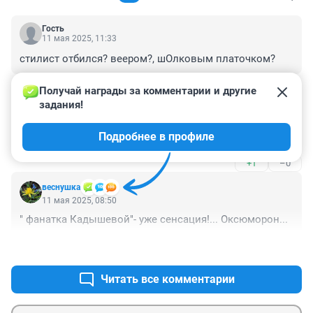
Гость
11 мая 2025, 11:33
стилист отбился? веером?, шОлковым платочком?
+0
–0
Получай награды за комментарии и другие 
задания!
Гость
11 мая 2025, 10:33
Подробнее в профиле
блювотина
+1
–0
веснушка
11 мая 2025, 08:50
" фанатка Кадышевой"- уже сенсация!... Оксюморон...
+0
–0
Читать все комментарии