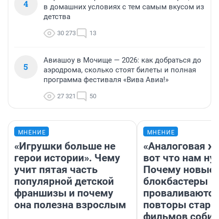
4
в домашних условиях с тем самым вкусом из
детства
30 273
13
Авиашоу в Мочище — 2026: как добраться до
5
аэродрома, сколько стоят билеты и полная
программа фестиваля «Вива Авиа!»
27 321
50
МНЕНИЕ
МНЕНИЕ
«Игрушки больше не
«Аналоговая ж
герои истории». Чему
вот что нам ну
учит пятая часть
Почему новые
популярной детской
блокбастеры
франшизы и почему
проваливаются,
она полезна взрослым
повторы стары
фильмов соби