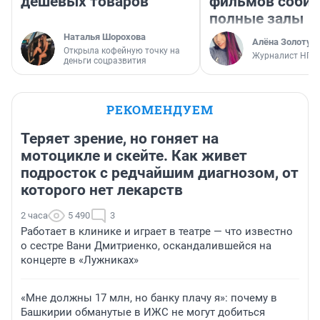
дешевых товаров
фильмов соби
полные залы
Наталья Шорохова
Алёна Золотух
Открыла кофейную точку на
Журналист НГС
деньги соцразвития
РЕКОМЕНДУЕМ
Теряет зрение, но гоняет на
мотоцикле и скейте. Как живет
подросток с редчайшим диагнозом, от
которого нет лекарств
2 часа
5 490
3
Работает в клинике и играет в театре — что известно
о сестре Вани Дмитриенко, оскандалившейся на
концерте в «Лужниках»
«Мне должны 17 млн, но банку плачу я»: почему в
Башкирии обманутые в ИЖС не могут добиться