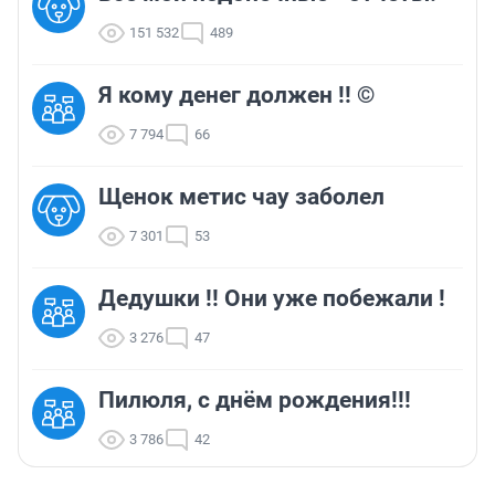
151 532
489
Я кому денег должен !! ©
7 794
66
Щенок метис чау заболел
7 301
53
Дедушки !! Они уже побежали !
3 276
47
Пилюля, с днём рождения!!!
3 786
42