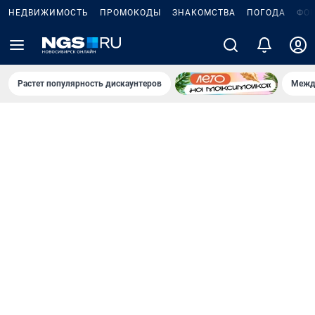
НЕДВИЖИМОСТЬ
ПРОМОКОДЫ
ЗНАКОМСТВА
ПОГОДА
ФО
Растет популярность дискаунтеров
Межд