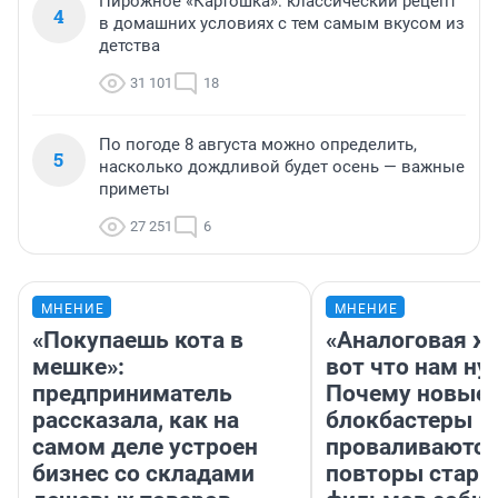
Пирожное «Картошка»: классический рецепт
4
в домашних условиях с тем самым вкусом из
детства
31 101
18
По погоде 8 августа можно определить,
5
насколько дождливой будет осень — важные
приметы
27 251
6
МНЕНИЕ
МНЕНИЕ
«Покупаешь кота в
«Аналоговая ж
мешке»:
вот что нам ну
предприниматель
Почему новые
рассказала, как на
блокбастеры
самом деле устроен
проваливаются,
бизнес со складами
повторы стары