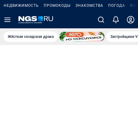
НЕДВИЖИМОСТЬ
ПРОМОКОДЫ
ЗНАКОМСТВА
ПОГОДА
ФО
Жёсткая соседская драка
Застройщики V