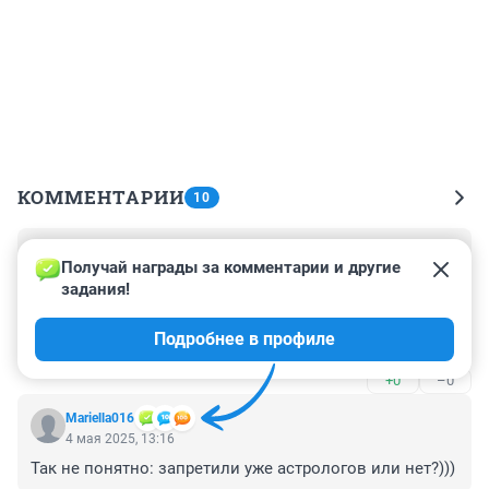
КОММЕНТАРИИ
10
Гость
5 мая 2025, 09:09
Получай награды за комментарии и другие 
задания!
"К пятнице начальство оценит ваши старания"

А как оно это сделает, если пятница - это середина 
Подробнее в профиле
выходных?!! Нестыковочка от астролуха?
+0
–0
Mariella016
4 мая 2025, 13:16
Так не понятно: запретили уже астрологов или нет?)))