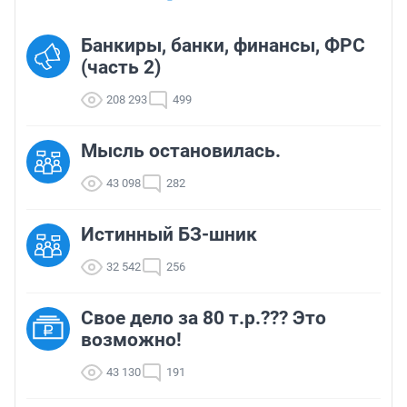
Банкиры, банки, финансы, ФРС
(часть 2)
208 293
499
Мысль остановилась.
43 098
282
Истинный БЗ-шник
32 542
256
Свое дело за 80 т.р.??? Это
возможно!
43 130
191