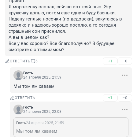
Привет.

Я мороженку слопал, сейчас вот тсяй пью. Эту 
кружечку допью, потом еще одну и буду баеньки. 
Надену теплые носочки (по дедовски), закутаюсь в 
одеялко и надеюсь хорошо посплю, а то сегодня 
страшный сон приснился.

А вы в целом как?

Все у вас хорошо? Все благополучно? В будущее 
смотрите с оптимизмом?
+1
–0
ОТВЕТИТЬ
6
Гость
24 апреля 2025, 21:59
Мы том ям хаваем
+1
–0
ОТВЕТИТЬ
Гость
24 апреля 2025, 22:08
Гость
24 апреля 2025, 21:59
Мы том ям хаваем