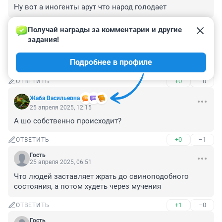
Ну вот а иногенты арут что народ голодает
+0
–0
ОТВЕТИТЬ
Получай награды за комментарии и другие 
задания!
Гость
25 апреля 2025, 17:22
Подробнее в профиле
Эпоха мерзотного бодипозитива
+0
–0
ОТВЕТИТЬ
Жаба Васильевна
25 апреля 2025, 12:15
А шо собственно происходит?
+0
–1
ОТВЕТИТЬ
Гость
25 апреля 2025, 06:51
Что людей заставляет жрать до свиноподобного 
состояния, а потом худеть через мучения
+1
–0
ОТВЕТИТЬ
Гость