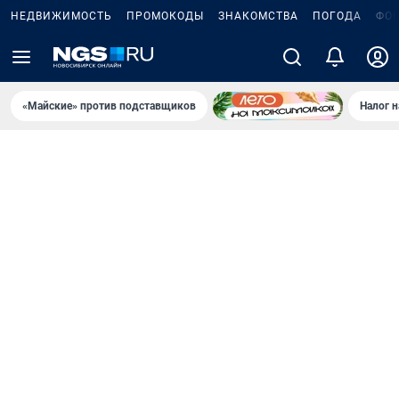
НЕДВИЖИМОСТЬ
ПРОМОКОДЫ
ЗНАКОМСТВА
ПОГОДА
ФО
«Майские» против подставщиков
Налог 