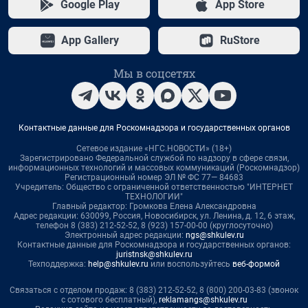
Google Play
App Store
App Gallery
RuStore
Мы в соцсетях
Контактные данные для Роскомнадзора и государственных органов
Сетевое издание «НГС.НОВОСТИ» (18+)
Зарегистрировано Федеральной службой по надзору в сфере связи,
информационных технологий и массовых коммуникаций (Роскомнадзор)
Регистрационный номер ЭЛ № ФС 77— 84683
Учредитель: Общество с ограниченной ответственностью "ИНТЕРНЕТ
ТЕХНОЛОГИИ"
Главный редактор: Громкова Елена Александровна
Адрес редакции: 630099, Россия, Новосибирск, ул. Ленина, д. 12, 6 этаж,
телефон 8 (383) 212-52-52, 8 (923) 157-00-00 (круглосуточно)
Электронный адрес редакции:
ngs@shkulev.ru
Контактные данные для Роскомнадзора и государственных органов:
juristnsk@shkulev.ru
Техподдержка:
help@shkulev.ru
или воспользуйтесь
веб-формой
Связаться с отделом продаж: 8 (383) 212-52-52, 8 (800) 200-03-83 (звонок
с сотового бесплатный),
reklamangs@shkulev.ru