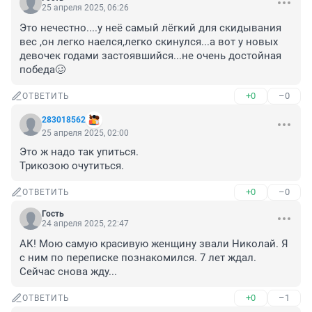
25 апреля 2025, 06:26
Это нечестно....у неё самый лёгкий для скидывания 
вес ,он легко наелся,легко скинулся...а вот у новых 
девочек годами застоявшийся...не очень достойная 
победа🥴
+0
–0
ОТВЕТИТЬ
283018562
25 апреля 2025, 02:00
Это ж надо так упиться.

Трикозою очутиться.
+0
–0
ОТВЕТИТЬ
Гость
24 апреля 2025, 22:47
АК! Мою самую красивую женщину звали Николай. Я 
с ним по переписке познакомился. 7 лет ждал. 
Сейчас снова жду...
+0
–1
ОТВЕТИТЬ