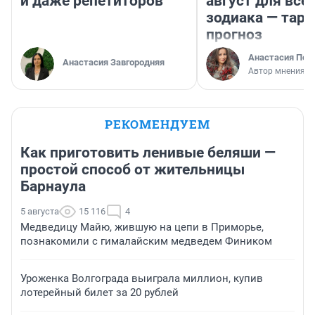
и даже репетиторов
август для все
зодиака — таро
прогноз
Анастасия Пер
Анастасия Завгородняя
Автор мнения
РЕКОМЕНДУЕМ
Как приготовить ленивые беляши —
простой способ от жительницы
Барнаула
5 августа
15 116
4
Медведицу Майю, жившую на цепи в Приморье,
познакомили с гималайским медведем Фиником
Уроженка Волгограда выиграла миллион, купив
лотерейный билет за 20 рублей