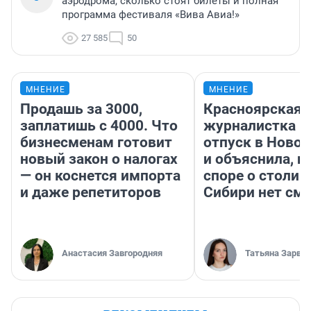
аэродрома, сколько стоят билеты и полная
программа фестиваля «Вива Авиа!»
27 585
50
МНЕНИЕ
МНЕНИЕ
Продашь за 3000,
Красноярская
заплатишь с 4000. Что
журналистка п
бизнесменам готовит
отпуск в Ново
новый закон о налогах
и объяснила, п
— он коснется импорта
споре о столиц
и даже репетиторов
Сибири нет см
Анастасия Завгородняя
Татьяна Зарва