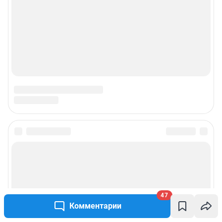
Наши награды
Наши вакансии
Техподдержка
Предвыборная агитация
Статистика канала в MAX
Все города сети
Мобильное приложение
47
Google Play
App Store
Комментарии