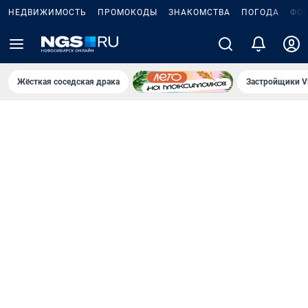
НЕДВИЖИМОСТЬ
ПРОМОКОДЫ
ЗНАКОМСТВА
ПОГОДА
ФО
Жёсткая соседская драка
Застройщики V