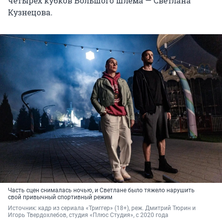
четырех кубков Большого шлема — Светлана
Кузнецова.
Часть сцен снималась ночью, и Светлане было тяжело нарушить
свой привычный спортивный режим
Источник: 
кадр из сериала «Триггер» (18+), реж. Дмитрий Тюрин и 
Игорь Твердохлебов, студия «Плюс Студия», с 2020 года