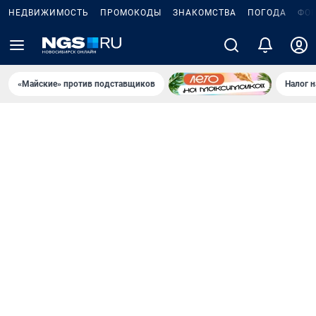
НЕДВИЖИМОСТЬ
ПРОМОКОДЫ
ЗНАКОМСТВА
ПОГОДА
ФО
«Майские» против подставщиков
Налог 