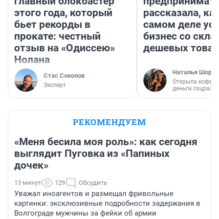
главный блокбастер
предпринимат
этого года, который
рассказала, как
бьет рекорды в
самом деле ус
прокате: честный
бизнес со скл
отзыв на «Одиссею»
дешевых това
Нолана
Наталья Шорох
Стас Соколов
Открыла кофейн
Эксперт
деньги соцразв
РЕКОМЕНДУЕМ
«Меня бесила моя роль»: как сегодня
выглядит Пуговка из «Папиных
дочек»
13 минут
129
Обсудить
Уважал иноагентов и размещал фривольные
картинки: эксклюзивные подробности задержания в
Волгограде мужчины за фейки об армии