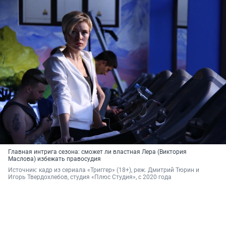
Главная интрига сезона: сможет ли властная Лера (Виктория
Маслова) избежать правосудия
Источник: 
кадр из сериала «Триггер» (18+), реж. Дмитрий Тюрин и 
Игорь Твердохлебов, студия «Плюс Студия», с 2020 года