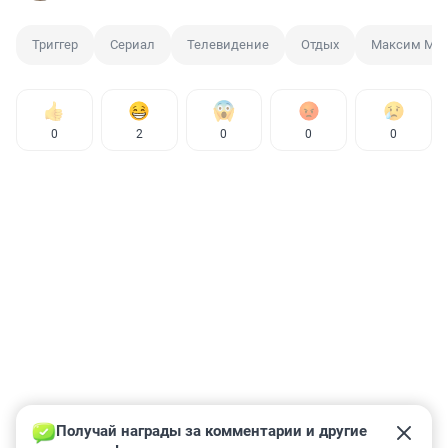
Триггер
Сериал
Телевидение
Отдых
Максим Мат
0
2
0
0
0
Получай награды за комментарии и другие 