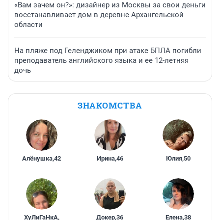
«Вам зачем он?»: дизайнер из Москвы за свои деньги
восстанавливает дом в деревне Архангельской
области
На пляже под Геленджиком при атаке БПЛА погибли
преподаватель английского языка и ее 12-летняя
дочь
ЗНАКОМСТВА
Алёнушка
,
42
Ирина
,
46
Юлия
,
50
ХуЛиГаНкА
,
Докер
,
36
Елена
,
38