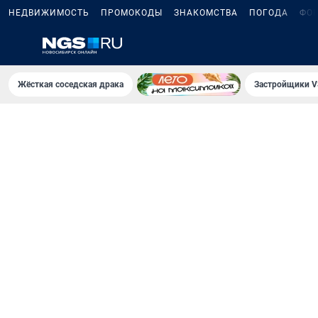
НЕДВИЖИМОСТЬ
ПРОМОКОДЫ
ЗНАКОМСТВА
ПОГОДА
ФО
Жёсткая соседская драка
Застройщики V