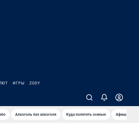
ЛЮТ
ИГРЫ
ZODY
ебо
Алкоголь без алкоголя
Куда полететь осенью
Афиша на ав