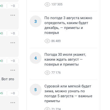
137 305
+0
–0
По погоде 3 августа можно
3
определить, каким будет
декабрь, — приметы и
поверья
+0
–0
86 489
Погода 30 июля укажет,
4
каким ждать август —
+0
–0
поверья и приметы
77 176
Вот это 
Суровой или мягкой будет
5
зима, можно узнать по
+5
–0
погоде 5 августа — важные
приметы
71 724