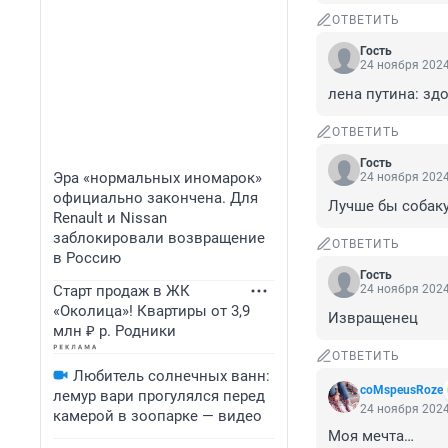
ОТВЕТИТЬ
Гость
24 ноября 2024
лена путина: зд
ОТВЕТИТЬ
Гость
Эра «нормальных иномарок»
24 ноября 2024
официально закончена. Для
Лучше бы собаку
Renault и Nissan
заблокировали возвращение
ОТВЕТИТЬ
в Россию
Гость
Старт продаж в ЖК
24 ноября 2024
«Околица»! Квартиры от 3,9
Извращенец
млн ₽ р. Родники
ОТВЕТИТЬ
Любитель солнечных ванн:
coMspeusRoze
лемур вари прогулялся перед
24 ноября 2024
камерой в зоопарке — видео
Моя мечта…