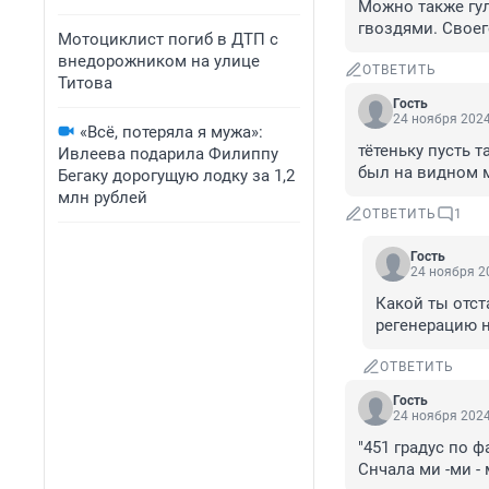
Можно также гул
гвоздями. Своег
Мотоциклист погиб в ДТП с
внедорожником на улице
ОТВЕТИТЬ
Титова
Гость
24 ноября 2024
«Всё, потеряла я мужа»:
тётеньку пусть 
Ивлеева подарила Филиппу
был на видном м
Бегаку дорогущую лодку за 1,2
млн рублей
ОТВЕТИТЬ
1
Гость
24 ноября 20
Какой ты отст
регенерацию н
ОТВЕТИТЬ
Гость
24 ноября 2024
"451 градус по ф
Снчала ми -ми -