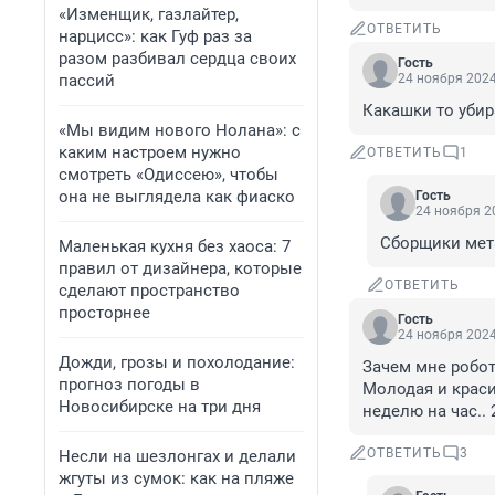
«Изменщик, газлайтер,
ОТВЕТИТЬ
нарцисс»: как Гуф раз за
разом разбивал сердца своих
Гость
пассий
24 ноября 2024
Какашки то уби
«Мы видим нового Нолана»: с
каким настроем нужно
ОТВЕТИТЬ
1
смотреть «Одиссею», чтобы
она не выглядела как фиаско
Гость
24 ноября 20
Сборщики мет
Маленькая кухня без хаоса: 7
правил от дизайнера, которые
ОТВЕТИТЬ
сделают пространство
просторнее
Гость
24 ноября 2024
Дожди, грозы и похолодание:
Зачем мне робот 
прогноз погоды в
Молодая и красив
Новосибирске на три дня
неделю на час.. 
ОТВЕТИТЬ
3
Несли на шезлонгах и делали
жгуты из сумок: как на пляже