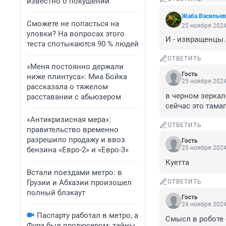
известно о покушении
Жаба Васильев
Сможете не попасться на
25 ноября 2024
уловки? На вопросах этого
И - извращенцы.
теста спотыкаются 90 % людей
ОТВЕТИТЬ
«Меня постоянно держали
Гость
ниже плинтуса»: Миа Бойка
25 ноября 2024
рассказала о тяжелом
в черном зеркал
расставании с абьюзером
сейчас это тама
«Антикризисная мера»:
ОТВЕТИТЬ
правительство временно
разрешило продажу и ввоз
Гость
25 ноября 2024
бензина «Евро-2» и «Евро-3»
Куетта
Встали поездами метро: в
Грузии и Абхазии произошел
ОТВЕТИТЬ
полный блэкаут
Гость
24 ноября 2024
Паспарту работал в метро, а
Смысл в роботе 
Фура был продюсером: тайны