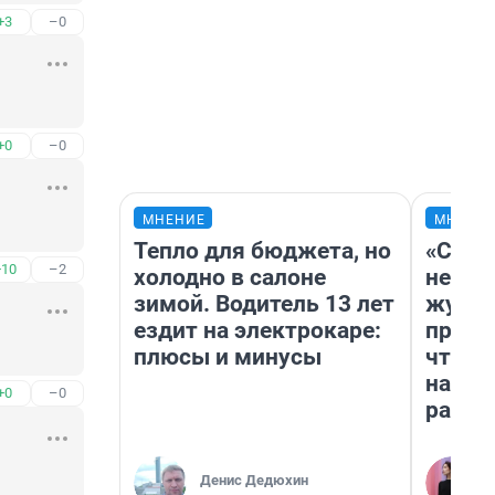
+3
–0
+0
–0
МНЕНИЕ
МНЕНИ
Тепло для бюджета, но
«Сним
+10
–2
холодно в салоне
немед
зимой. Водитель 13 лет
журна
ездит на электрокаре:
пришл
плюсы и минусы
чтобы
на чт
+0
–0
ради 
Денис Дедюхин