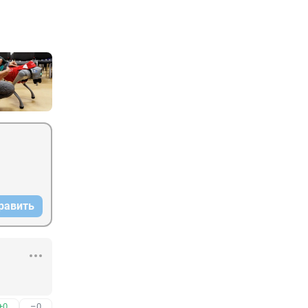
равить
+0
–0