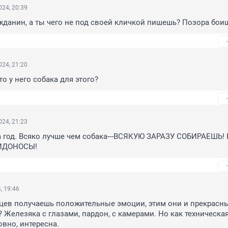
24, 20:39
данин, а ты чего не под своей кличкой пишешь? Позора бои
24, 21:20
то у него собака для этого?
24, 21:23
а год. Всяко лучше чем собака---ВСЯКУЮ ЗАРАЗУ СОБИРАЕШЬ! 
ИДОНОСЫ!
, 19:46
ев получаешь положительные эмоции, этим они и прекрасны.
? Железяка с глазами, пардон, с камерами. Но как техническая
овно, интересна.