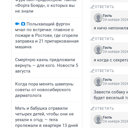
«Форта Боярд», о которых вы
ОТВЕТИТЬ
не знали
Гость
24 ноября 2024
Полыхающий фургон
я ничо непонила 
мчал по встречке: главное о
пожаре в Ростове, где сгорели
ОТВЕТИТЬ
заправка и 21 припаркованная
машина
Гость
24 ноября 2024
Смертную казнь предложили
я когда с секре
вернуть — для кого. Новости 5
августа
ОТВЕТИТЬ
Гость
Когда пора менять шампунь:
24 ноября 2024
советы от новосибирского
Завести собаку и
дерматолога
будет веселый т
Мать и бабушка отравили
ОТВЕТИТЬ
четырех детей, чтобы они не
Гость
уехали к отцу, — тела
24 ноября 2024
пролежали в квартире 13 дней