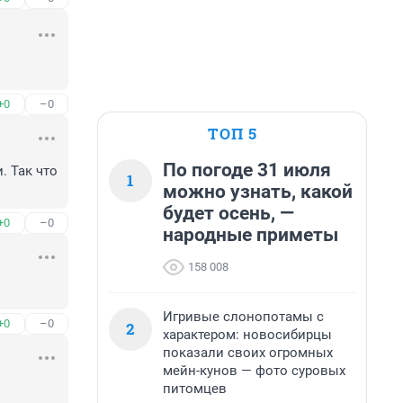
+0
–0
ТОП 5
По погоде 31 июля
 Так что 
1
можно узнать, какой
будет осень, —
+0
–0
народные приметы
158 008
Игривые слонопотамы с
+0
–0
2
характером: новосибирцы
показали своих огромных
мейн-кунов — фото суровых
питомцев