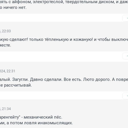
ять с айфоном, электротеслой, твердотельным диском, и даже
о ничего нет.
, 22:03
такую сделают! только тёпленькую и кожаную! и чтобы выключ
есте.
24, 22:31
алый. Загугли. Давно сделали. Все есть. Люто дорого. А повре
е рассчитывай.
, 21:34
аренгейту" - механический пёс.

 ми, а потом ловля инакомыслящих.