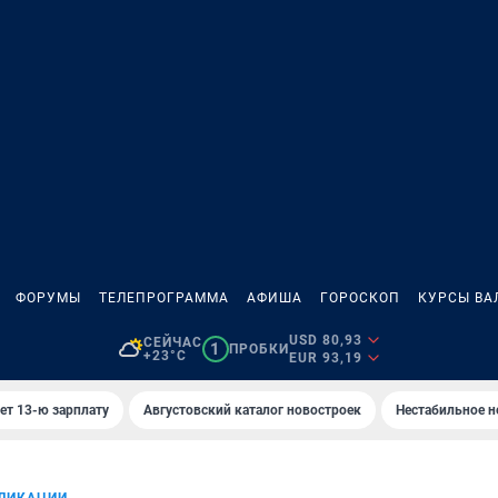
ФОРУМЫ
ТЕЛЕПРОГРАММА
АФИША
ГОРОСКОП
КУРСЫ ВА
USD 80,93
СЕЙЧАС
1
ПРОБКИ
+23°C
EUR 93,19
ет 13-ю зарплату
Августовский каталог новостроек
Нестабильное н