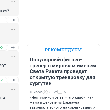
шься?
+1
–0
+0
–0
РЕКОМЕНДУЕМ
Популярный фитнес-
тренер с мировым именем
ВОТ 
Света Ракета проведет
открытую тренировку для
+2
–0
сургутян
13 часов
8 122
5
«Чемпионкой быть — это кайф»: как
 А 
мама в декрете из Барнаула
 
завоевала золото на соревнованиях