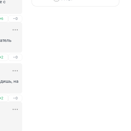
 с 
+6
–0
атель 
+2
–0
дишь, на 
+2
–0