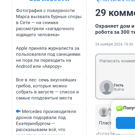
ПЕРЕЙТИ К ПУ
29 комм
Фотография с поверхности
Марса вызвала бурные споры
в Сети — на снимке
Охраняет дом и
рассмотрели «загадочного
робота за 300 
ходящего человека»
24 ноября 2024, 19:30
Apple приняла журналиста за
пользователя под санкциями:
не пора ли переходить на
Android или «Аврору»
Все в лес: семь вкуснейших
грибов, которые можно
Гость
Войти
собрать в августе — список и
самые плодовитые места
Полу
Гость
Mercedes производителя
25 ноября 2024
дронов подорвали под
Пластмассовый 
Екатеринбургом —
рассказываем всё, что
ОТВЕТИТЬ