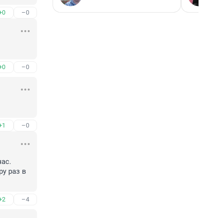
+0
–0
+0
–0
+1
–0
ас. 
у раз в 
+2
–4