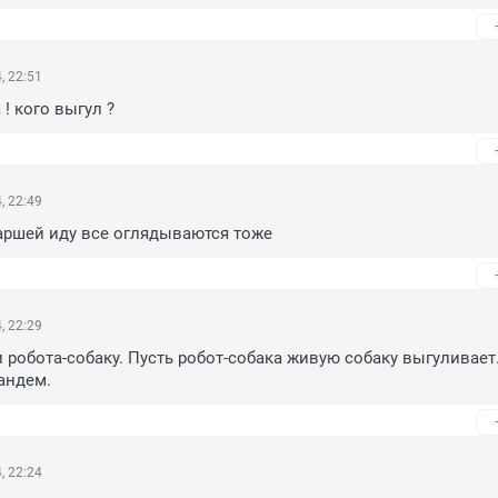
, 22:51
! кого выгул ?
, 22:49
таршей иду все оглядываются тоже
, 22:29
 робота-собаку. Пусть робот-собака живую собаку выгуливает. 
андем.
, 22:24