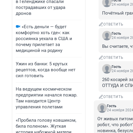
Гость
в Геленджике спасали
24 ноября 20
пострадавших от удара
Почётный граж
дронов
ОТВЕТИТЬ
«Есть деньги — будет
комфортно хоть где»: как
Гость
24 ноября 20
россиянка уехала в США и
почему прилетает за
Вы считаете, ч
медициной на родину
ОТВЕТИТЬ
Ужин из банки: 5 крутых
Гость
рецептов, когда вообще нет
24 ноября 20
сил готовить
260 косарей з
ОТТУДА И СП
На ведущем космическом
предприятии начался пожар.
ОТВЕТИТЬ
Там находится Центр
Гость
управления полетами
24 ноября 2024
От живых питомц
«Пробила голову ковшиком,
робот, что робот
била поленом». Жуткая
новинка, безусл
история набожной матери,