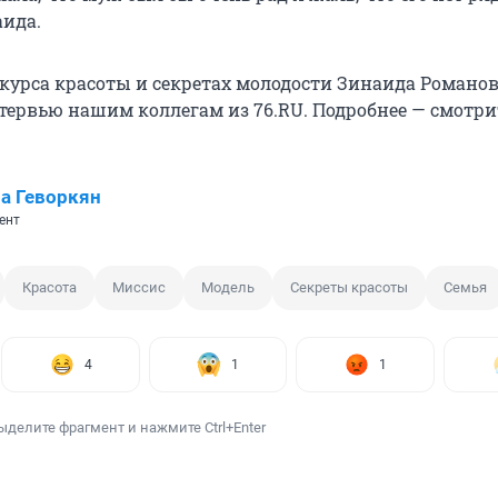
аида.
нкурса красоты и секретах молодости Зинаида Романо
нтервью нашим коллегам из 76.RU. Подробнее — смотри
а Геворкян
ент
Красота
Миссис
Модель
Секреты красоты
Семья
4
1
1
ыделите фрагмент и нажмите Ctrl+Enter