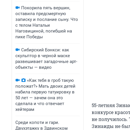
Покорила пять вершин,
оставила предсмертную
записку и послание сыну. Что
с телом Натальи
Наговициной, погибшей на
пике Победы
Сибирский Бэнкси: как
скульптор в черной маске
развешивает загадочные арт-
объекты — видео
«Как тебя в гроб такую
положат?» Мать двоих детей
набила первую татуировку в
50 лет — зачем она это
сделала и что отвечает
55-летняя Зина
хейтерам
конкурсе красо
не получилось. 
Среди копоти и гари.
Зинаиды не был
Двухэтажку в Здвинском