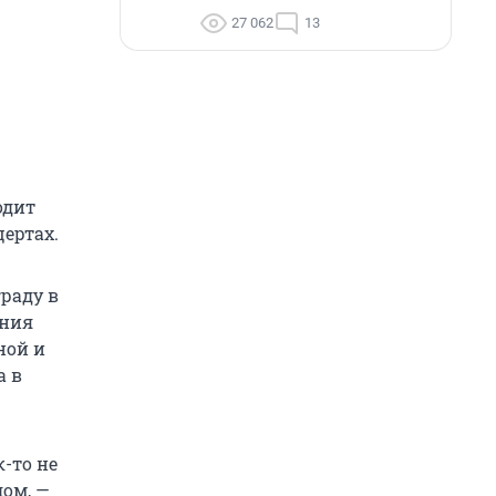
27 062
13
одит
ертах.
раду в
ения
ной и
а в
к-то не
дом, —