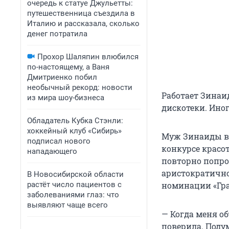
очередь к статуе Джульетты:
путешественница съездила в
Италию и рассказала, сколько
денег потратила
Прохор Шаляпин влюбился
по-настоящему, а Ваня
Дмитриенко побил
необычный рекорд: новости
Работает Зинаи
из мира шоу-бизнеса
дискотеки. Ино
Обладатель Кубка Стэнли:
хоккейный клуб «Сибирь»
Муж Зинаиды вс
подписал нового
конкурсе красо
нападающего
повторно попро
аристократично
В Новосибирской области
растёт число пациентов с
номинации «Гра
заболеваниями глаз: что
выявляют чаще всего
— Когда меня об
поверила. Подум