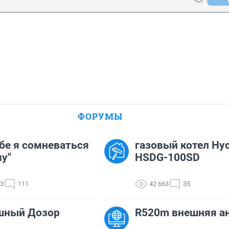
ФОРУМЫ
тебе я сомневаться
газовый котел Hyd
чу"
HSDG-100SD
63
111
42 663
35
шный Дозор
R520m внешняя а