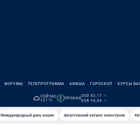
ФОРУМЫ
ТЕЛЕПРОГРАММА
АФИША
ГОРОСКОП
КУРСЫ ВА
USD 82,17
СЕЙЧАС
2
ПРОБКИ
+21°C
EUR 94,84
Международный день кошек
Августовский каталог новостроек
Ки