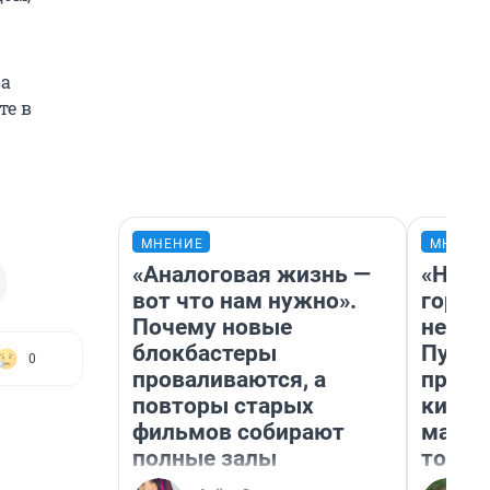
ва
те в
МНЕНИЕ
МНЕНИ
«Аналоговая жизнь —
«Нет 
вот что нам нужно».
городо
Почему новые
недоф
блокбастеры
Путеш
0
проваливаются, а
проех
повторы старых
килом
фильмов собирают
машин
полные залы
того