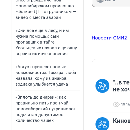
Снёс ограждение: под
Войти
Новосибирском произошло
жёсткое ДТП с грузовиком —
видео с места аварии
«Они всё еще в лесу, и им
нужна помощь»: сын
Новости СМИ2
пропавших в тайге
Усольцевых назвал еще одну
версию их исчезновения
«Август принесет новые
возможности»: Тамара Глоба
назвала, кому из знаков
"..в 
зодиака улыбнется удача
не хо
«Вплоть до диареи»: как
правильно пить иван-чай —
19 1
новосибирский нутрициолог
подсчитал допустимое
Кино
количество чашек