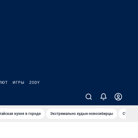
ЛЮТ
ИГРЫ
ZODY
тайская кухня в городе
Экстремально худые новосибирцы
Старт те