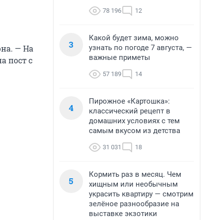
78 196
12
Какой будет зима, можно
3
узнать по погоде 7 августа, —
она. — На
важные приметы
а пост с
.
57 189
14
Пирожное «Картошка»:
4
классический рецепт в
домашних условиях с тем
самым вкусом из детства
31 031
18
Кормить раз в месяц. Чем
5
хищным или необычным
украсить квартиру — смотрим
зелёное разнообразие на
выставке экзотики