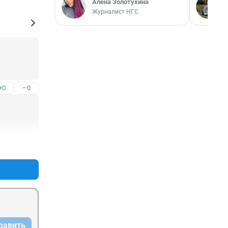
Алёна Золотухина
Журналист НГС
+0
–0
+0
–0
равить