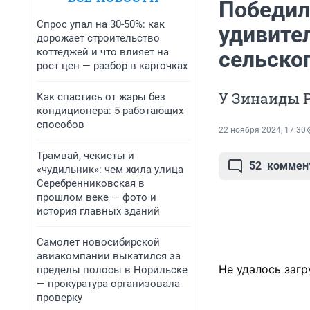
Победила
Спрос упал на 30-50%: как
удивите
дорожает строительство
коттеджей и что влияет на
сельског
рост цен — разбор в карточках
У Зинаиды Р
Как спастись от жары без
кондиционера: 5 работающих
способов
22 ноября 2024, 17:30
Трамвай, чекисты и
52
коммен
«чудильник»: чем жила улица
Серебренниковская в
прошлом веке — фото и
история главных зданий
Самолет новосибирской
авиакомпании выкатился за
Не удалось загр
пределы полосы в Норильске
— прокуратура организовала
проверку