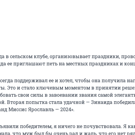
да в сельском клубе, организовывает праздники, пров
гда ее приглашают петь на местных праздниках и конц
егда поддерживал ее и хотел, чтобы она получила наг
ты. Это и стало ключевым моментом в принятии реш
бовать свои силы в завоевании звания самой элегант
й. Вторая попытка стала удачной — Зинаида победил
нд Миссис Ярославль — 2024».
ъявили победителем, я ничего не почувствовала. Я ка
ала, что муж был бы очень рад и жаль, что его нет ря