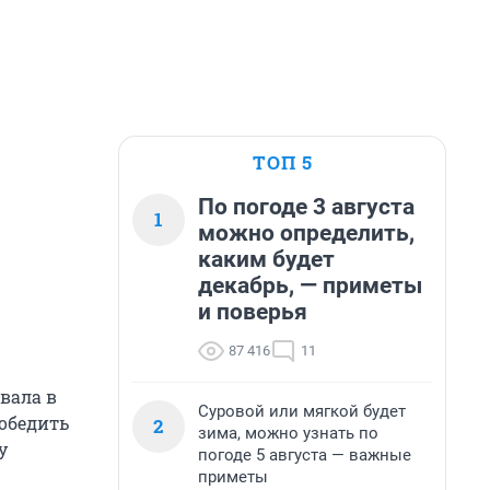
ТОП 5
По погоде 3 августа
1
можно определить,
каким будет
декабрь, — приметы
и поверья
87 416
11
вала в
Суровой или мягкой будет
победить
2
зима, можно узнать по
у
погоде 5 августа — важные
приметы