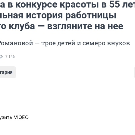
 в конкурсе красоты в 55 ле
льная история работницы
о клуба — взгляните на нее
омановой — трое детей и семеро внуков
7 146
тария
узить VIQEO