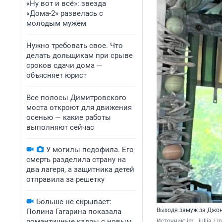
«Ну вот и всё»: звезда
«Дома-2» развелась с
молодым мужем
Нужно требовать свое. Что
делать дольщикам при срыве
сроков сдачи дома —
объясняет юрист
Все полосы Димитровского
моста откроют для движения
осенью — какие работы
выполняют сейчас
У могилы педофила. Его
смерть разделила страну на
два лагеря, а защитника детей
отправила за решетку
Больше не скрывает:
Выходя замуж за Джонн
Полина Гагарина показала
романтичные кадры с новым
Источник: 
im__iuliia 