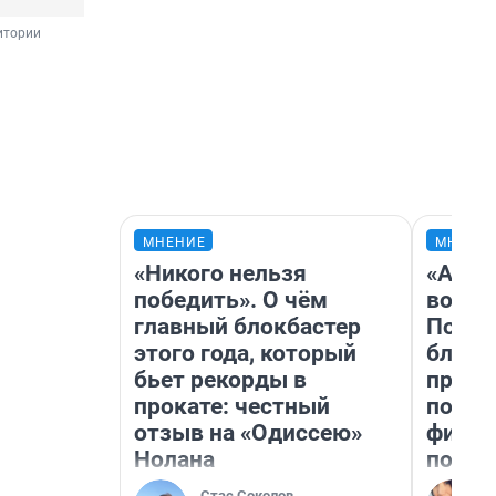
итории 
МНЕНИЕ
МНЕНИ
«Никого нельзя
«Анал
победить». О чём
вот ч
главный блокбастер
Почем
этого года, который
блокб
бьет рекорды в
прова
прокате: честный
повто
отзыв на «Одиссею»
фильм
Нолана
полны
Стас Соколов