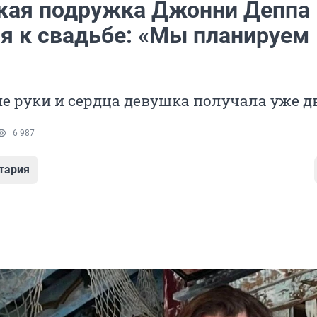
кая подружка Джонни Деппа
ся к свадьбе: «Мы планируем
е руки и сердца девушка получала уже 
6 987
тария