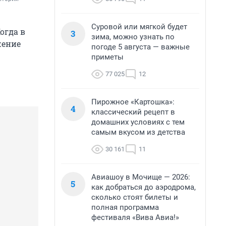
Суровой или мягкой будет
огда в
3
зима, можно узнать по
жение
погоде 5 августа — важные
приметы
77 025
12
Пирожное «Картошка»:
4
классический рецепт в
домашних условиях с тем
самым вкусом из детства
30 161
11
Авиашоу в Мочище — 2026:
5
как добраться до аэродрома,
сколько стоят билеты и
полная программа
фестиваля «Вива Авиа!»