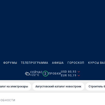
ФОРУМЫ
ТЕЛЕПРОГРАММА
АФИША
ГОРОСКОП
КУРСЫ ВА
USD 80,93
СЕЙЧАС
2
ПРОБКИ
+22°C
EUR 93,19
алог на электрокары
Августовский каталог новостроек
Строитель б
РОБНОСТИ