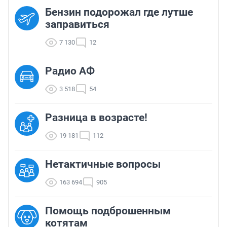
Бензин подорожал где лутше
заправиться
7 130
12
Радио АФ
3 518
54
Разница в возрасте!
19 181
112
Нетактичные вопросы
163 694
905
Помощь подброшенным
котятам