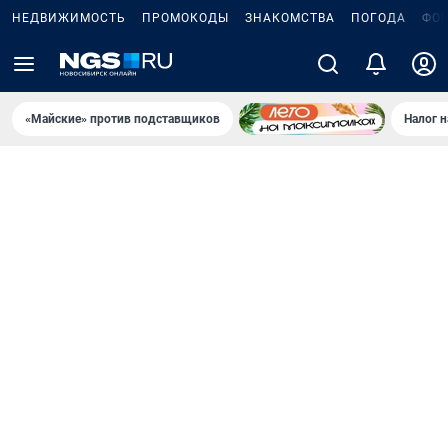
НЕДВИЖИМОСТЬ
ПРОМОКОДЫ
ЗНАКОМСТВА
ПОГОДА
ФО
«Майские» против подставщиков
Налог 