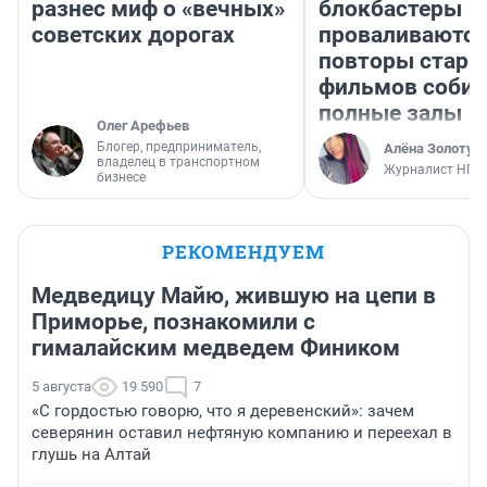
разнес миф о «вечных»
блокбастеры
советских дорогах
проваливаются,
повторы стары
фильмов соби
полные залы
Олег Арефьев
Блогер, предприниматель,
Алёна Золотух
владелец в транспортном
Журналист НГС
бизнесе
РЕКОМЕНДУЕМ
Медведицу Майю, жившую на цепи в
Приморье, познакомили с
гималайским медведем Фиником
5 августа
19 590
7
«С гордостью говорю, что я деревенский»: зачем
северянин оставил нефтяную компанию и переехал в
глушь на Алтай