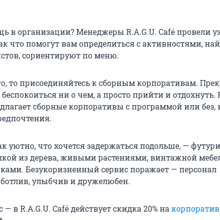
щь в организации? Менеджеры R.A.G.U. Café провели у
ак что помогут вам определиться с активностями, на
истов, сориентируют по меню.
го, то присоединяйтесь к сборным корпоративам. Пре
беспокоиться ни о чем, а просто прийти и отдохнуть.
редлагает сборные корпоративы с программой или без, 
редпочтения.
 так уютно, что хочется задержаться подольше, — футу
елкой из дерева, живыми растениями, винтажной мебе
ами. Безукоризненный сервис поражает — персонал
ботлив, улыбчив и дружелюбен.
— в R.A.G.U. Café действует скидка 20% на
корпорати