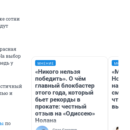
же сотни
йдут
красная
 На выбор
ведь у
МНЕНИЕ
МНЕНИ
«Никого нельзя
«Мы в
победить». О чём
Нолан
главный блокбастер
настр
ристичный
этого года, который
смотр
лью и
бьет рекорды в
чтобы
прокате: честный
выгля
отзыв на «Одиссею»
Нолана
вы
по
Стас Соколов