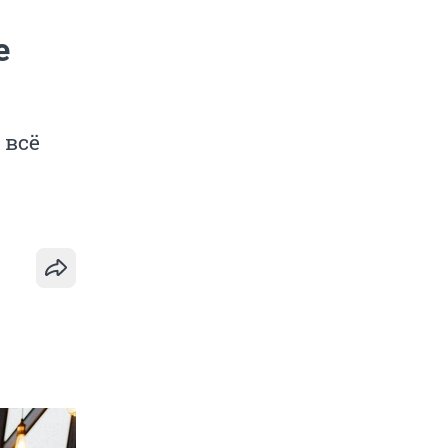
е
 всё