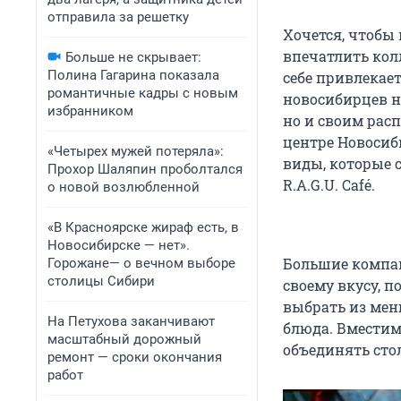
отправила за решетку
Хочется, чтобы
впечатлить кол
Больше не скрывает:
Полина Гагарина показала
себе привлекает
романтичные кадры с новым
новосибирцев н
избранником
но и своим расп
центре Новосиб
«Четырех мужей потеряла»:
виды, которые 
Прохор Шаляпин проболтался
R.A.G.U. Café.
о новой возлюбленной
«В Красноярске жираф есть, в
Новосибирске — нет».
Большие компан
Горожане— о вечном выборе
столицы Сибири
своему вкусу, 
выбрать из мен
На Петухова заканчивают
блюда. Вместимо
масштабный дорожный
объединять сто
ремонт — сроки окончания
работ