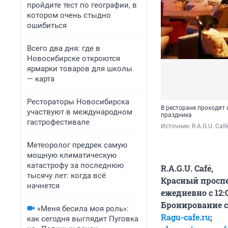
пройдите тест по географии, в
котором очень стыдно
ошибиться
Всего два дня: где в
Новосибирске откроются
ярмарки товаров для школы
— карта
Рестораторы Новосибирска
В ресторане проходят
участвуют в международном
праздника
гастрофестивале
Источник: 
R.A.G.U. Café
Метеоролог предрек самую
мощную климатическую
катастрофу за последнюю
R.A.G.U. Café,
тысячу лет: когда всё
​Красный проспек
начнется
ежедневно с 12:0
Бронирование с
«Меня бесила моя роль»:
Ragu-cafe.ru
;
как сегодня выглядит Пуговка