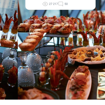
27 217
50