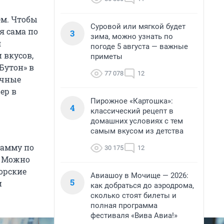
ем. Чтобы
Суровой или мягкой будет
я сама по
3
зима, можно узнать по
л
погоде 5 августа — важные
 вкусов,
приметы
Бутон» в
77 078
12
ичные
ер в
Пирожное «Картошка»:
4
классический рецепт в
домашних условиях с тем
самым вкусом из детства
рамму по
30 175
12
. Можно
орские
Авиашоу в Мочище — 2026:
5
и
как добраться до аэродрома,
сколько стоят билеты и
полная программа
фестиваля «Вива Авиа!»