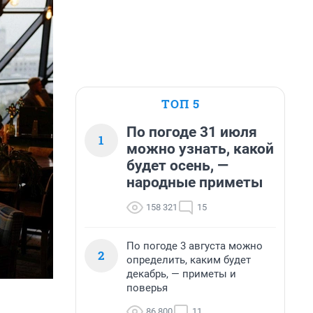
ТОП 5
По погоде 31 июля
1
можно узнать, какой
будет осень, —
народные приметы
158 321
15
По погоде 3 августа можно
2
определить, каким будет
декабрь, — приметы и
поверья
86 800
11