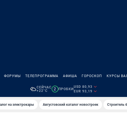
ФОРУМЫ
ТЕЛЕПРОГРАММА
АФИША
ГОРОСКОП
КУРСЫ ВА
USD 80,93
СЕЙЧАС
2
ПРОБКИ
+22°C
EUR 93,19
алог на электрокары
Августовский каталог новостроек
Строитель б