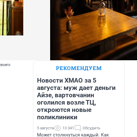
своего
РЕКОМЕНДУЕМ
Новости ХМАО за 5
августа: муж дает деньги
Айзе, вартовчанин
оголился возле ТЦ,
откроются новые
поликлиники
5 августа
13 341
Обсудить
Может столкнуться каждый. Как