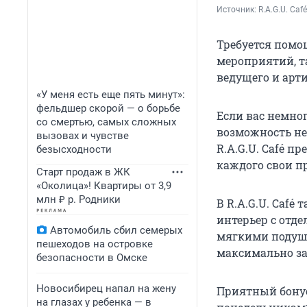
Источник: 
R.A.G.U. Café
Требуется помо
мероприятий, т
ведущего и арт
«У меня есть еще пять минут»:
фельдшер скорой — о борьбе
Если вас немно
со смертью, самых сложных
возможность не 
вызовах и чувстве
R.A.G.U. Café п
безысходности
каждого свои п
Старт продаж в ЖК
«Околица»! Квартиры от 3,9
млн ₽ р. Родники
В R.A.G.U. Café
интерьер с отд
Автомобиль сбил семерых
мягкими подушк
пешеходов на островке
максимально за
безопасности в Омске
Новосибирец напал на жену
Приятный бонус 
на глазах у ребенка — в