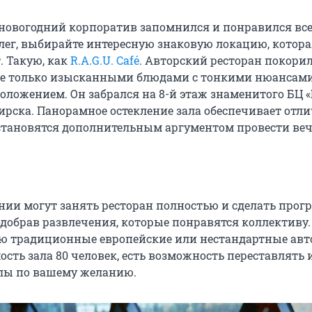
 новогодний корпоратив запомнился и понравился вс
лег, выбирайте интересную знаковую локацию, котора
. Такую, как
R.A.G.U. Café
. Авторский ресторан покори
е только изысканными блюдами с тонкими нюансами
оложением. Он забрался на 8-й этаж знаменитого БЦ «
ирска. Панорамное остекление зала обеспечивает отл
становятся дополнительным аргументом провести веч
ии могут занять ресторан полностью и сделать прог
подобрав развлечения, которые понравятся коллективу
ю традиционные европейские или нестандартные авт
сть зала 80 человек, есть возможность переставлять 
лы по вашему желанию.