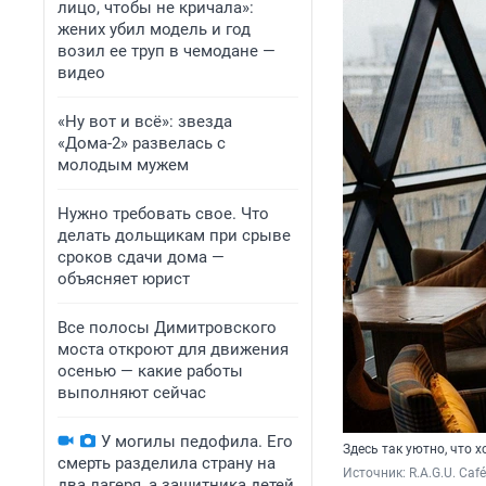
лицо, чтобы не кричала»:
жених убил модель и год
возил ее труп в чемодане —
видео
«Ну вот и всё»: звезда
«Дома-2» развелась с
молодым мужем
Нужно требовать свое. Что
делать дольщикам при срыве
сроков сдачи дома —
объясняет юрист
Все полосы Димитровского
моста откроют для движения
осенью — какие работы
выполняют сейчас
У могилы педофила. Его
Здесь так уютно, что 
смерть разделила страну на
Источник: 
R.A.G.U. Café
два лагеря, а защитника детей