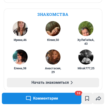
ЗНАКОМСТВА
Ирина
,
46
Юлия
,
50
ХуЛиГаНкА
,
43
Елена
,
38
Анастасия
,
Mirak777
,
25
29
Начать знакомиться
10
Комментарии
ПРОМОКОДЫ