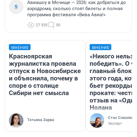
Авиашоу в Мочище — 2026: как добраться до
5
аэродрома, сколько стоят билеты и полная
программа фестиваля «Вива Авиа!»
27 535
50
МНЕНИЕ
МНЕНИЕ
Красноярская
«Никого нельз
журналистка провела
победить». О ч
отпуск в Новосибирске
главный блокб
и объяснила, почему в
этого года, ко
споре о столице
бьет рекорды 
Сибири нет смысла
прокате: честн
отзыв на «Оди
Нолана
Стас Соколов
Татьяна Зарва
Эксперт