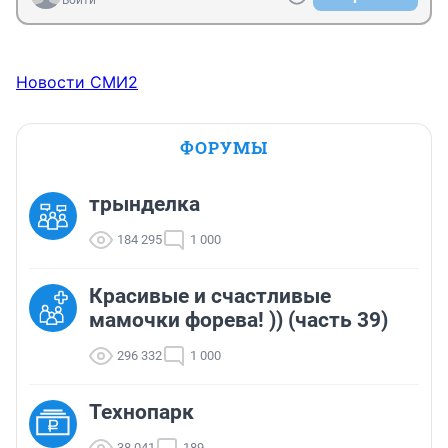
Войти
Новости СМИ2
ФОРУМЫ
трынделка
184 295
1 000
Красивые и счастливые
мамочки форева! )) (часть 39)
296 332
1 000
Технопарк
38 041
189