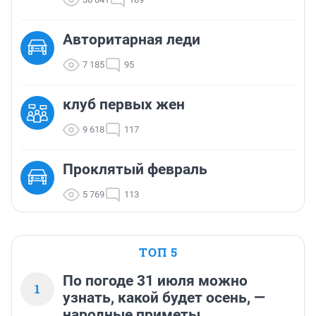
Авторитарная леди
7 185
95
клуб первых жен
9 618
117
Проклятый февраль
5 769
113
ТОП 5
По погоде 31 июля можно
1
узнать, какой будет осень, —
народные приметы