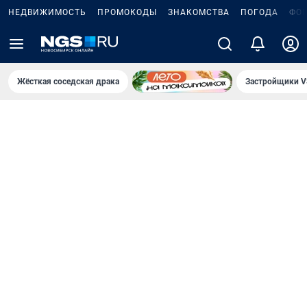
НЕДВИЖИМОСТЬ
ПРОМОКОДЫ
ЗНАКОМСТВА
ПОГОДА
ФО
Жёсткая соседская драка
Застройщики V