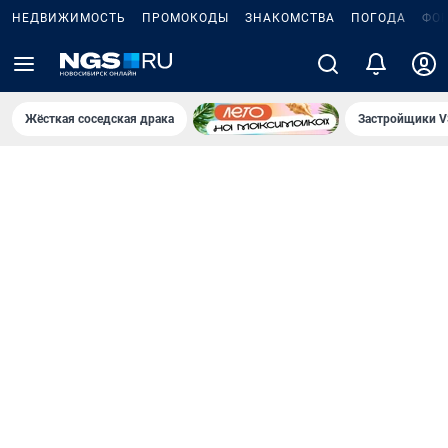
НЕДВИЖИМОСТЬ
ПРОМОКОДЫ
ЗНАКОМСТВА
ПОГОДА
ФО
Жёсткая соседская драка
Застройщики V