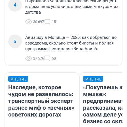
Пирожное «Картошка»: классический рецепт
4
в домашних условиях с тем самым вкусом из
детства
30 697
15
Авиашоу в Мочище — 2026: как добраться до
5
аэродрома, сколько стоят билеты и полная
программа фестиваля «Вива Авиа!»
27 576
50
МНЕНИЕ
МНЕНИЕ
Наследие, которое
«Покупаешь ко
чудом не развалилось:
мешке»:
транспортный эксперт
предпринимат
разнес миф о «вечных»
рассказала, как
советских дорогах
самом деле ус
бизнес со скл