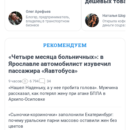
дешевых това
Олег Арефьев
Наталья Шорох
Блогер, предприниматель,
владелец в транспортном
Открыла кофейн
бизнесе
деньги соцразв
РЕКОМЕНДУЕМ
«Четыре месяца больничных»: в
Ярославле автомобилист изувечил
пассажира «Яавтобуса»
9 часов
6 794
34
«Нашел Наденьку, а у нее пробита голова». Мужчина
рассказал, как потерял жену при атаке БПЛА в
Архипо-Осиповке
«Сыночки-корзиночки» заполонили Екатеринбург:
почему уральские парни массово оставили жен без
цветов