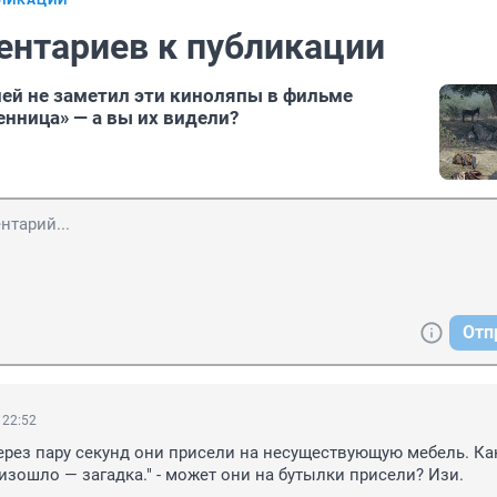
БЛИКАЦИИ
ентариев к публикации
лей не заметил эти киноляпы в фильме
енница» — а вы их видели?
Отп
 22:52
ерез пару секунд они присели на несуществующую мебель. Ка
изошло — загадка." - может они на бутылки присели? Изи.