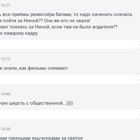
 16:27
ь все приёмы режиссёра багами, то надо начинать сначала.

 пойти за Ниной?? Она же его не звала! 

мог поехать за Ниной, если там не было водителя??

по каждому кадру.
 15:13
не знали, как фильмы снимают
 14:46
чную шерсть с общественной...))))
 14:38
оими грязными язычонками за святое