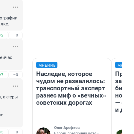
ографии 
олке.
+2
–0
ейчас 
МНЕНИЕ
МНЕНИ
Наследие, которое
Прода
+7
–0
чудом не развалилось:
запла
транспортный эксперт
бизне
разнес миф о «вечных»
новый
, актеры 
советских дорогах
— он 
и даж
о 
Олег Арефьев
+5
–0
Блогер, предприниматель,