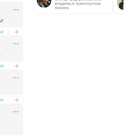
владелец в транспортном
бизнесе
ы!
+2
–0
.
+5
–0
+3
–0