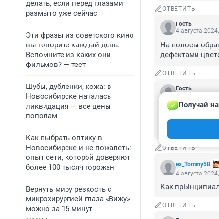
делать, если перед глазами
ОТВЕТИТЬ
размыто уже сейчас
Гость
4 августа 2024,
Эти фразы из советского кино
вы говорите каждый день.
На волосы обращ
Вспомните из каких они
дефектами цвет
фильмов? — тест
ОТВЕТИТЬ
Шубы, дубленки, кожа: в
Гость
Новосибирске началась
4 августа 2024,
Получай на
ликвидация — все цены
Зачем под микро
пополам
фильмом, жизнью
всего один спло
Как выбрать оптику в
Новосибирске и не пожалеть:
ОТВЕТИТЬ
опыт сети, которой доверяют
ex_Tommy58
более 100 тысяч горожан
4 августа 2024,
Как прЫнципиал
Вернуть миру резкость с
микрохирургией глаза «Вижу»
ОТВЕТИТЬ
можно за 15 минут