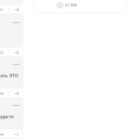
27 309
+1
–0
+2
–0
ать ЭТО 
+6
–0
да-то 
+4
–1