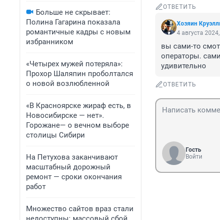
ОТВЕТИТЬ
Больше не скрывает:
Полина Гагарина показала
Хозяин Круэл
романтичные кадры с новым
4 августа 2024,
избранником
вы сами-то смот
операторы. сами 
«Четырех мужей потеряла»:
удивительно
Прохор Шаляпин проболтался
о новой возлюбленной
ОТВЕТИТЬ
«В Красноярске жираф есть, в
Новосибирске — нет».
Горожане— о вечном выборе
столицы Сибири
Гость
На Петухова заканчивают
Войти
масштабный дорожный
ремонт — сроки окончания
работ
Множество сайтов враз стали
недоступны: массовый сбой