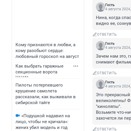
Гость
4 августа 2024,
Нина, когда спа
видно ее, сохну
ОТВЕТИТЬ
Гость
Кому признаются в любви, а
4 августа 2024,
кому разобьют сердце:
Зачем нам это, 
любовный гороскоп на август
снимают фильмы
Как выбрать гаражные
секционные ворота
ОТВЕТИТЬ
Гость
Пилоты потерпевшего
4 августа 2024,
крушение самолета
Это прекрасный ф
рассказали, как выживали в
великолепны! Фи
сибирской тайге
"киноляпы". 

Возьмите что-ни
«Подушкой надавил на
захочется ли пе
лицо, чтобы не кричала»:
жених убил модель и год
ОТВЕТИТЬ