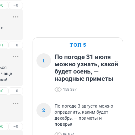
+0
–0
с 
ТОП 5
+1
–0
По погоде 31 июля
1
можно узнать, какой
ся 
будет осень, —
 чаще 
народные приметы
ки!
158 387
+0
–0
По погоде 3 августа можно
2
определить, каким будет
декабрь, — приметы и
поверья
+0
–0
86 874