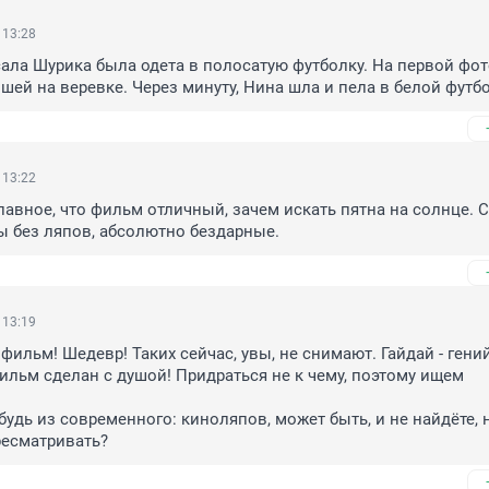
 13:28
сала Шурика была одета в полосатую футболку. На первой фот
вшей на веревке. Через минуту, Нина шла и пела в белой футб
 13:22
главное, что фильм отличный, зачем искать пятна на солнце. С
 без ляпов, абсолютно бездарные.
 13:19
ильм! Шедевр! Таких сейчас, увы, не снимают. Гайдай - гений
льм сделан с душой! Придраться не к чему, поэтому ищем 
будь из современного: киноляпов, может быть, и не найдёте, н
ресматривать?