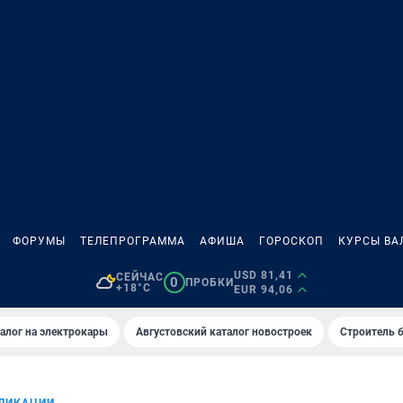
ФОРУМЫ
ТЕЛЕПРОГРАММА
АФИША
ГОРОСКОП
КУРСЫ ВА
USD 81,41
СЕЙЧАС
0
ПРОБКИ
+18°C
EUR 94,06
алог на электрокары
Августовский каталог новостроек
Строитель б