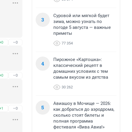
Суровой или мягкой будет
3
зима, можно узнать по
погоде 5 августа — важные
приметы
+0
–0
77 354
Пирожное «Картошка»:
4
классический рецепт в
домашних условиях с тем
+0
–0
самым вкусом из детства
30 262
Авиашоу в Мочище — 2026:
5
+1
–0
как добраться до аэродрома,
сколько стоят билеты и
полная программа
фестиваля «Вива Авиа!»