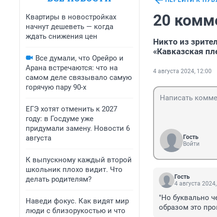
ПЕРЕЙТИ К ПУ
20 комм
Квартиры в новостройках
начнут дешеветь — когда
ждать снижения цен
Никто из зрите
«Кавказская пл
Все думали, что Орейро и
Арана встречаются: что на
4 августа 2024, 12:00
самом деле связывало самую
горячую пару 90-х
ЕГЭ хотят отменить к 2027
году: в Госдуме уже
придумали замену. Новости 6
августа
Гость
Войти
К выпускному каждый второй
школьник плохо видит. Что
Гость
делать родителям?
4 августа 2024,
"Но буквально ч
Наведи фокус. Как видят мир
образом это про
люди с близорукостью и что