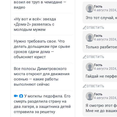
возил ее труп в чемодане —
Гость
видео
4 августа 2024,
Это тот случай,
«Ну вот и всё»: звезда
«Дома-2» развелась с
ОТВЕТИТЬ
молодым мужем
Гость
4 августа 2024,
Нужно требовать свое. Что
делать дольщикам при срыве
Только разбитое
сроков сдачи дома —
объясняет юрист
ОТВЕТИТЬ
Гость
Все полосы Димитровского
4 августа 2024,
моста откроют для движения
Гайдай не перфе
осенью — какие работы
выполняют сейчас
ОТВЕТИТЬ
Гость
У могилы педофила. Его
4 августа 2024,
смерть разделила страну на
Я смотрю этот ф
два лагеря, а защитника детей
Мне не до ваши
отправила за решетку