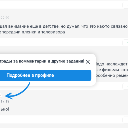
 22:29
ал внимание еще в детстве, но думал, что это как-то связано 
опередачи пленки и телевизора
 21:57
грады за комментарии и другие задания!
скопом рассматривать этикетку на бутылке? Надо наслаждать
, учиться у великих творить! Зато современные фильмы- это
Подробнее в профиле
шной киноляп! Лучше бы вообще не снимали, особенно ремей
 17:19
ьно!