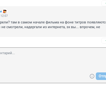
лы
 12:07
рели? там в самом начале фильма на фоне титров появляются
не смотрели, надергали из интернета, эх вы... впрочем, не 
Отп