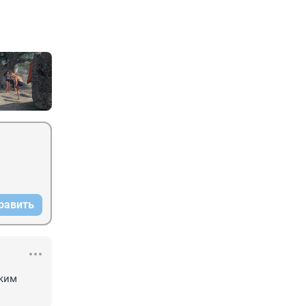
равить
ким 