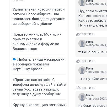
Гость
4 августа 2024,
Удивительная история первой
Нуу, если считат
оптики Новосибирска. Она
Как мог осел сам
появилась благодаря девушке
Как автомобиль 
из сибирской глубинки
Ну и так далее, 
Премьер‑министр Монголии
ОТВЕТИТЬ
примет участие в
Гость
экономическом форуме во
4 августа 2024,
Владивостоке
тетки с ленина 
Любительница маскировки:
ОТВЕТИТЬ
в зоопарке показали
мартышку Бразза
Гость
4 августа 2024,
...не путайте ли
«Простите нас за всё». С
телефона исчезнувшей в тайге
ОТВЕТИТЬ
семьи Усольцевых пришло
леденящее душу сообщение
Гость
4 августа 2024,
Крупную коллекцию почтовых
не беритесь св