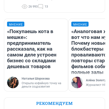
26 993
13
МНЕНИЕ
МНЕНИЕ
«Покупаешь кота в
«Аналоговая ж
мешке»:
вот что нам ну
предприниматель
Почему новые
рассказала, как на
блокбастеры
самом деле устроен
проваливаются,
бизнес со складами
повторы стары
дешевых товаров
фильмов соби
полные залы
Наталья Шорохова
Алёна Золотух
Открыла кофейную точку на
Журналист НГС
деньги соцразвития
РЕКОМЕНДУЕМ