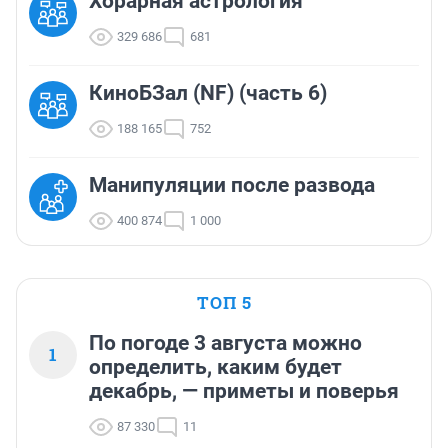
Хорарная астрология
329 686
681
КиноБЗал (NF) (часть 6)
188 165
752
Манипуляции после развода
400 874
1 000
ТОП 5
По погоде 3 августа можно
1
определить, каким будет
декабрь, — приметы и поверья
87 330
11