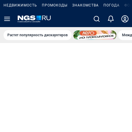
НЕДВИЖИМОСТЬ
ПРОМОКОДЫ
ЗНАКОМСТВА
ПОГОДА
ФО
Растет популярность дискаунтеров
Межд