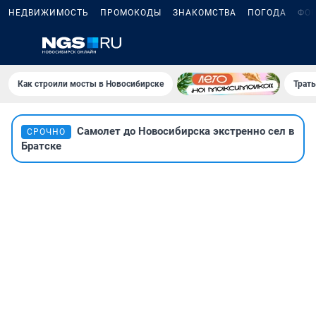
НЕДВИЖИМОСТЬ
ПРОМОКОДЫ
ЗНАКОМСТВА
ПОГОДА
ФО
Как строили мосты в Новосибирске
Траты
Самолет до Новосибирска экстренно сел в
СРОЧНО
Братске