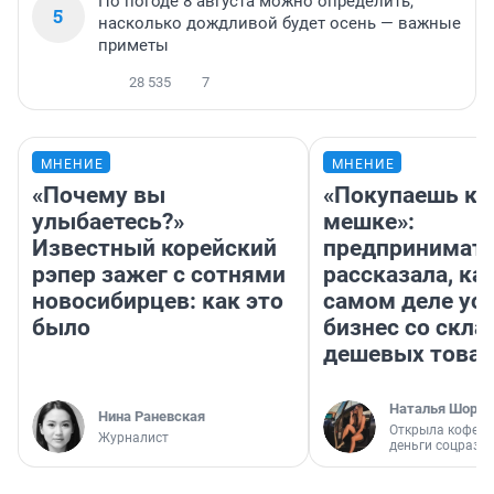
По погоде 8 августа можно определить,
5
насколько дождливой будет осень — важные
приметы
28 535
7
МНЕНИЕ
МНЕНИЕ
«Почему вы
«Покупаешь ко
улыбаетесь?»
мешке»:
Известный корейский
предпринимат
рэпер зажег с сотнями
рассказала, как
новосибирцев: как это
самом деле ус
было
бизнес со скл
дешевых това
Наталья Шорох
Нина Раневская
Открыла кофейн
Журналист
деньги соцразв