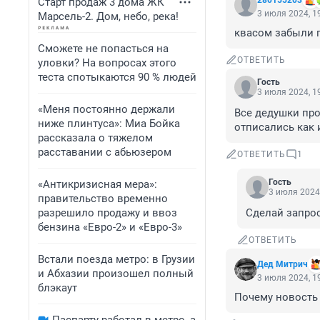
280155203
Старт продаж 3 дома ЖК
3 июля 2024, 1
Марсель-2. Дом, небо, река!
квасом забыли 
Сможете не попасться на
ОТВЕТИТЬ
уловки? На вопросах этого
теста спотыкаются 90 % людей
Гость
3 июля 2024, 1
«Меня постоянно держали
Все дедушки про
ниже плинтуса»: Миа Бойка
отписались как 
рассказала о тяжелом
расставании с абьюзером
ОТВЕТИТЬ
1
Гость
«Антикризисная мера»:
3 июля 2024,
правительство временно
разрешило продажу и ввоз
Сделай запро
бензина «Евро-2» и «Евро-3»
ОТВЕТИТЬ
Встали поезда метро: в Грузии
Дед Митрич
и Абхазии произошел полный
3 июля 2024, 1
блэкаут
Почему новость