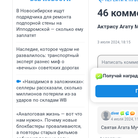
ПЕРЕЙТИ К ПУ
46 комм
В Новосибирске ищут
подрядчика для ремонта
подпорной стены на
Актрису Агату 
Ипподромской — сколько ему
заплатят
3 июля 2024, 18:15
Наследие, которое чудом не
развалилось: транспортный
эксперт разнес миф о
«вечных» советских дорогах
Получай наград
«Находимся в заложниках»:
селлеры рассказали, сколько
Гость
Войти
миллионов потеряли из-за
ударов по складам WB
«Аналоговая жизнь — вот что
diver
4 июля 2024, 1
нам нужно». Почему новые
блокбастеры проваливаются,
Святая Агата Му
а повторы старых фильмов