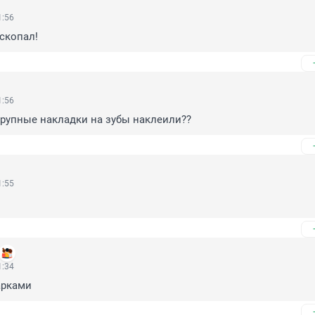
1:56
аскопал!
1:56
крупные накладки на зубы наклеили??
1:55
1:34
арками