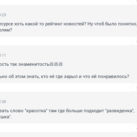
3:23
есурсе хоть какой то рейтинг новостей? Ну чтоб было понятно, 
елям?
3:11
ость так знаменитость💩💩💩

ьно об этом знать, кто её где зарыл и что ей понравилось?
2:30
ать слово "красотка" там где больше подходит "разведенка", 
Пшка".