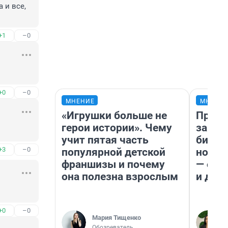
 и все, 
+1
–0
+0
–0
МНЕНИЕ
МНЕНИ
«Игрушки больше не
Прода
герои истории». Чему
запла
учит пятая часть
бизне
+3
–0
популярной детской
новый
франшизы и почему
— он 
она полезна взрослым
и даж
+0
–0
Мария Тищенко
Обозреватель