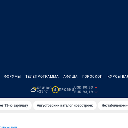
ФОРУМЫ
ТЕЛЕПРОГРАММА
АФИША
ГОРОСКОП
КУРСЫ ВА
USD 80,93
СЕЙЧАС
4
ПРОБКИ
+23°C
EUR 93,19
ет 13-ю зарплату
Августовский каталог новостроек
Нестабильное н