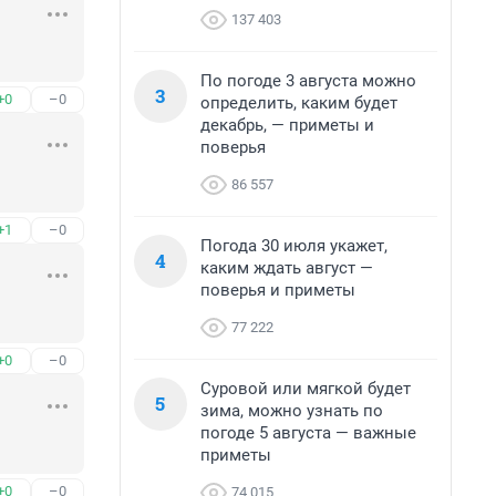
137 403
По погоде 3 августа можно
3
+0
–0
определить, каким будет
декабрь, — приметы и
поверья
86 557
+1
–0
Погода 30 июля укажет,
4
каким ждать август —
поверья и приметы
77 222
+0
–0
Суровой или мягкой будет
5
зима, можно узнать по
погоде 5 августа — важные
приметы
+0
–0
74 015