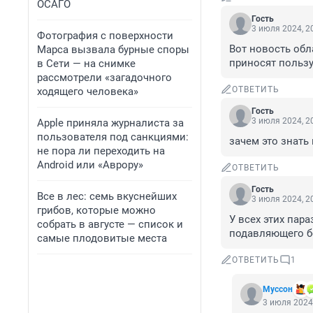
ОСАГО
Гость
3 июля 2024, 2
Фотография с поверхности
Вот новость обл
Марса вызвала бурные споры
приносят пользу
в Сети — на снимке
рассмотрели «загадочного
ОТВЕТИТЬ
ходящего человека»
Гость
3 июля 2024, 2
Apple приняла журналиста за
пользователя под санкциями:
зачем это знать
не пора ли переходить на
Android или «Аврору»
ОТВЕТИТЬ
Гость
Все в лес: семь вкуснейших
3 июля 2024, 2
грибов, которые можно
У всех этих пара
собрать в августе — список и
подавляющего бо
самые плодовитые места
ОТВЕТИТЬ
1
Муссон
3 июля 2024,