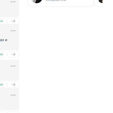
+3
–0
з и 
+0
–0
+0
–0