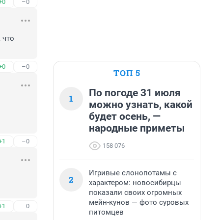
+0
–0
что 
+0
–0
ТОП 5
По погоде 31 июля
1
можно узнать, какой
будет осень, —
народные приметы
+1
–0
158 076
Игривые слонопотамы с
2
характером: новосибирцы
показали своих огромных
мейн-кунов — фото суровых
+1
–0
питомцев