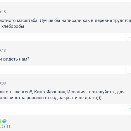
0:15
астного масштаба! Лучше бы написали как в деревне трудятся 
 хлеборобы !
0:13
 и видеть нам?
0:08
зитов - шенген!!, Кипр; Франция; Испания - пожалуйста , для 
льшинства россиян въезд закрыт и не долго)))
 23:11