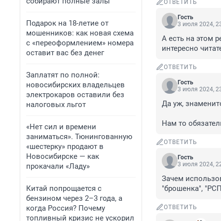
собирают полные залы
ОТВЕТИТЬ
Гость
Подарок на 18-летие от
3 июля 2024, 2
мошенников: как новая схема
А есть на этом р
с «переоформлением» номера
интересно читат
оставит вас без денег
ОТВЕТИТЬ
Заплатят по полной:
Гость
новосибирских владельцев
3 июля 2024, 2
электрокаров оставили без
Да уж, знаменит
налоговых льгот
Нам то обязател
«Нет сил и времени
заниматься». Тюнингованную
ОТВЕТИТЬ
«шестерку» продают в
Новосибирске — как
Гость
3 июля 2024, 2
прокачали «Ладу»
Зачем использов
Китай попрощается с
"брошенка", "РС
бензином через 2–3 года, а
когда Россия? Почему
ОТВЕТИТЬ
топливный кризис не ускорил