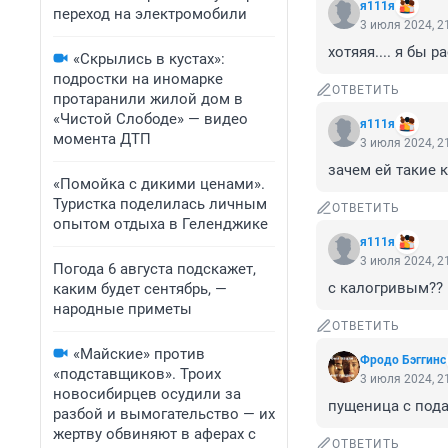
я111я
переход на электромобили
3 июля 2024, 2
хотяяя.... я бы р
«Скрылись в кустах»:
подростки на иномарке
ОТВЕТИТЬ
протаранили жилой дом в
«Чистой Слободе» — видео
я111я
момента ДТП
3 июля 2024, 2
зачем ей такие 
«Помойка с дикими ценами».
Туристка поделилась личным
ОТВЕТИТЬ
опытом отдыха в Геленджике
я111я
3 июля 2024, 2
Погода 6 августа подскажет,
с калогривым??
каким будет сентябрь, —
народные приметы
ОТВЕТИТЬ
«Майские» против
Фродо Бэггинс
«подставщиков». Троих
3 июля 2024, 2
новосибирцев осудили за
пущеница с под
разбой и вымогательство — их
жертву обвиняют в аферах с
ОТВЕТИТЬ