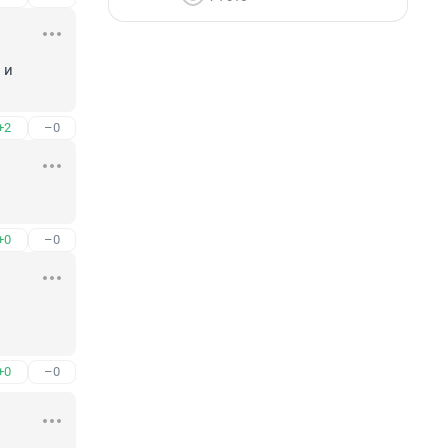
и 
+2
–0
+0
–0
+0
–0