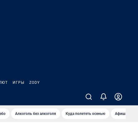
ЛЮТ
ИГРЫ
ZODY
ебо
Алкоголь без алкоголя
Куда полететь осенью
Афиша на ав