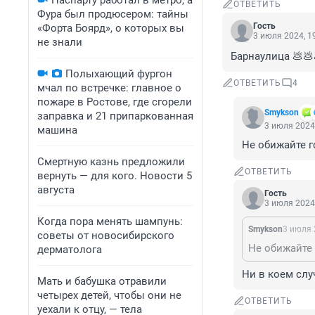
Паспарту работал в метро, а
ОТВЕТИТЬ
Фура был продюсером: тайны
Гость
«Форта Боярд», о которых вы
3 июля 2024, 1
не знали
Барнаулица 💩💩
Полыхающий фургон
ОТВЕТИТЬ
4
мчал по встречке: главное о
пожаре в Ростове, где сгорели
Smykson
заправка и 21 припаркованная
3 июля 2024,
машина
Не обижайте г
Смертную казнь предложили
ОТВЕТИТЬ
вернуть — для кого. Новости 5
августа
Гость
3 июля 2024,
Когда пора менять шампунь:
Smykson
3 июля 
советы от новосибирского
Не обижайте 
дерматолога
Ни в коем слу
Мать и бабушка отравили
четырех детей, чтобы они не
ОТВЕТИТЬ
уехали к отцу, — тела