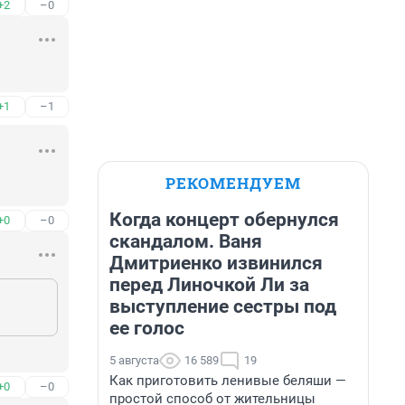
+2
–0
+1
–1
РЕКОМЕНДУЕМ
Когда концерт обернулся
+0
–0
скандалом. Ваня
Дмитриенко извинился
перед Линочкой Ли за
выступление сестры под
ее голос
5 августа
16 589
19
Как приготовить ленивые беляши —
+0
–0
простой способ от жительницы