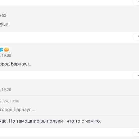
9:03
💩💩
 19:08
ород Барнаул...
 19:20
2024, 19:08
город Барнаул...
чае. Но тамошние выползки - что-то с чем-то.