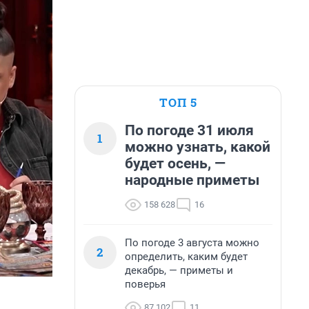
ТОП 5
По погоде 31 июля
1
можно узнать, какой
будет осень, —
народные приметы
158 628
16
По погоде 3 августа можно
2
определить, каким будет
декабрь, — приметы и
поверья
87 102
11