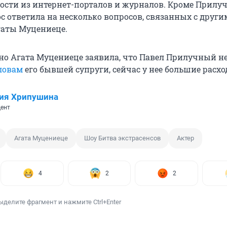
ости из интернет-порталов и журналов. Кроме Прилуч
с ответила на несколько вопросов, связанных с друг
аты Муцениеце.
но Агата Муцениеце заявила, что Павел Прилучный н
ловам
его бывшей супруги, сейчас у нее большие расхо
ия Хрипушина
ент
Агата Муцениеце
Шоу Битва экстрасенсов
Актер
4
2
2
ыделите фрагмент и нажмите Ctrl+Enter