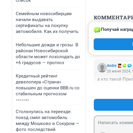
список
Семейным новосибирцам
КОММЕНТАР
начали выдавать
сертификаты на покупку
Получай награ
автомобиля. Как их получить
Гость
21 июня 2024, 
Ч
Небольшие дожди и грозы. В
районах Новосибирской
области может похолодать до
+6 градусов — прогноз
Andre
20 июня 2024, 
Кредитный рейтинг
а кто такой При
девелопера «Страна»
повышен до оценки BBB.ru со
стабильным прогнозом
Столкнулись на переезде:
поезд смял автомобиль
между Мошково и Сокуром —
фото последствий