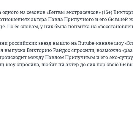
одного из сезонов «Битвы экстрасенсов» (16+) Виктор
 отношениях актера Павла Прилучного и его бывшей 
. По ее словам, у них была попытка на «восстановлен
ни российских звезд вышло на Rutube-канале шоу «З
мя выпуска Викторию Райдос спросили, возможно «ра
о происходит между Павлом Прилучным и его экс-супру
иц шоу спросила, любит ли актер до сих пор свою быв