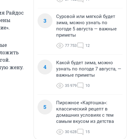
ия Райдос
Суровой или мягкой будет
жены
3
зима, можно узнать по
ие».
погоде 5 августа — важные
приметы
лые
77 753
12
зложить
гой.
Какой будет зима, можно
4
шую жену.
узнать по погоде 7 августа, —
важные приметы
35 979
10
Пирожное «Картошка»:
5
классический рецепт в
домашних условиях с тем
самым вкусом из детства
30 628
15