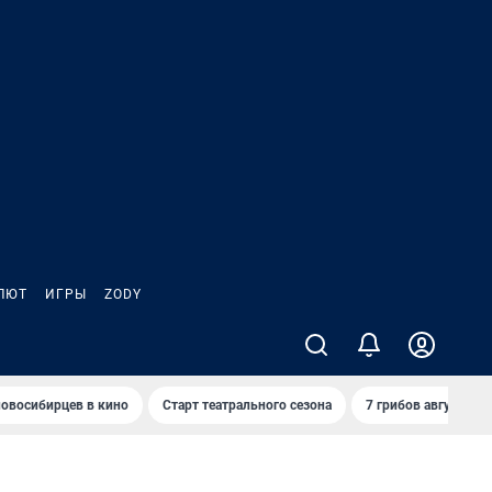
ЛЮТ
ИГРЫ
ZODY
овосибирцев в кино
Старт театрального сезона
7 грибов августа