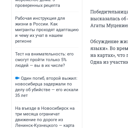
проверенных рецепта
Победительница 
высказалась об
Рабочая инструкция для
жизни в России. Как
Агаты Муцениеце
мигранты проходят адаптацию
и чему их учат в нашем
Обсуждение жиз
регионе
языки». Во вре
Тест на внимательность: его
на картах», чт
смогут пройти только 5%
Одна из участн
людей — вы в их числе?
Один погиб, второй выжил:
новосибирца задержали по
делу об убийстве — его искали
35 лет
На въезде в Новосибирск на
три месяца ограничат
движение по дороге из
Ленинск-Кузнецкого — карта