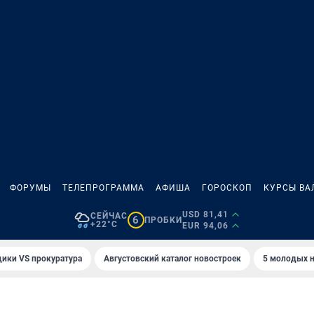
ФОРУМЫ
ТЕЛЕПРОГРАММА
АФИША
ГОРОСКОП
КУРСЫ ВА
USD 81,41
СЕЙЧАС
6
ПРОБКИ
+22°C
EUR 94,06
ики VS прокуратура
Августовский каталог новостроек
5 молодых н