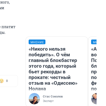
ного,
ими
е платит
ды.
МНЕНИЕ
МНЕНИ
«Никого нельзя
«Анал
победить». О чём
вот ч
главный блокбастер
Почем
этого года, который
блокб
бьет рекорды в
прова
прокате: честный
повто
0
отзыв на «Одиссею»
фильм
Нолана
полны
Стас Соколов
Эксперт