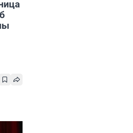
тница
б
ны