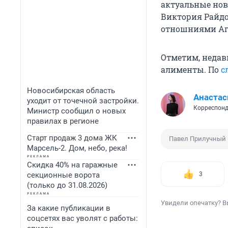
актуальные нов
Виктория Райдо
отношниями Аг
Отметим, недав
алименты. По
с
Новосибирская область
Анастас
уходит от точечной застройки.
Корреспонд
Министр сообщил о новых
правилах в регионе
Старт продаж 3 дома ЖК
Павел Прилучный
Марсель-2. Дом, небо, река!
Скидка 40% на гаражные
секционные ворота
3
(только до 31.08.2026)
Увидели опечатку? В
За какие публикации в
соцсетях вас уволят с работы: