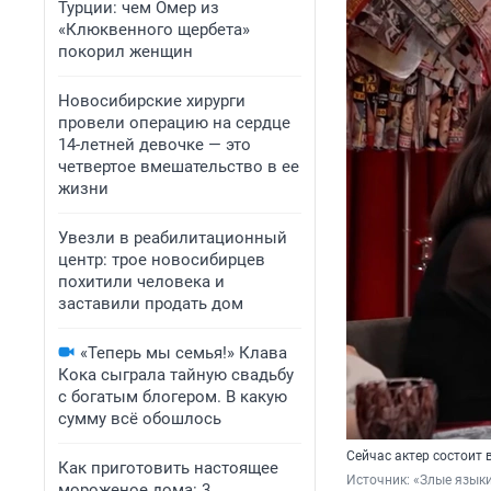
Турции: чем Омер из
«Клюквенного щербета»
покорил женщин
Новосибирские хирурги
провели операцию на сердце
14-летней девочке — это
четвертое вмешательство в ее
жизни
Увезли в реабилитационный
центр: трое новосибирцев
похитили человека и
заставили продать дом
«Теперь мы семья!» Клава
Кока сыграла тайную свадьбу
с богатым блогером. В какую
сумму всё обошлось
Сейчас актер состоит 
Как приготовить настоящее
Источник: 
«Злые языки
мороженое дома: 3