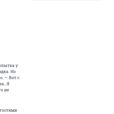
опытка у
здка. Но
с. — Вот с
она…Я
го не
 гостями