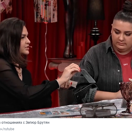
в отношениях с Зепюр Брутян
»/rutube