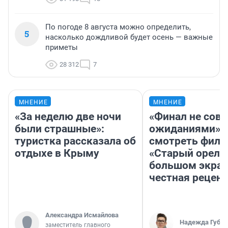
По погоде 8 августа можно определить,
5
насколько дождливой будет осень — важные
приметы
28 312
7
МНЕНИЕ
МНЕНИЕ
«За неделю две ночи
«Финал не совп
были страшные»:
ожиданиями»: 
туристка рассказала об
смотреть фил
отдыхе в Крыму
«Старый орел» 
большом экран
честная рецен
Александра Исмайлова
Надежда Губар
заместитель главного