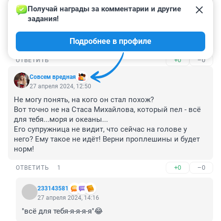
Гость
27 апреля 2024, 13:01
Получай награды за комментарии и другие 
задания!
Стас теперь парик носит? Не иначе захотел стать 
Кобзоном. 

Подробнее в профиле
Интересно, он играет в футбол?
+0
–0
ОТВЕТИТЬ
Совсем вредная
27 апреля 2024, 12:50
Не могу понять, на кого он стал похож?

Вот точно не на Стаса Михайлова, который пел - всё 
для тебя...моря и океаны...

Его супружница не видит, что сейчас на голове у 
него? Ему такое не идёт! Верни проплешины и будет 
норм!
+0
–0
ОТВЕТИТЬ
1
233143581
27 апреля 2024, 14:16
"всё для тебя-я-я-я-я"😂