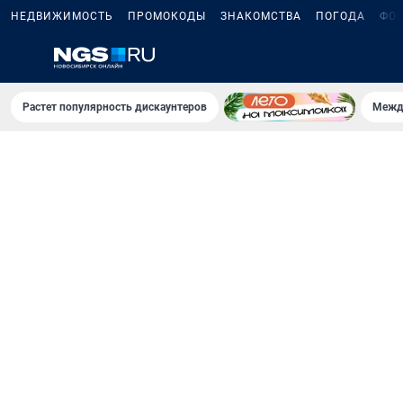
НЕДВИЖИМОСТЬ
ПРОМОКОДЫ
ЗНАКОМСТВА
ПОГОДА
ФО
Растет популярность дискаунтеров
Межд