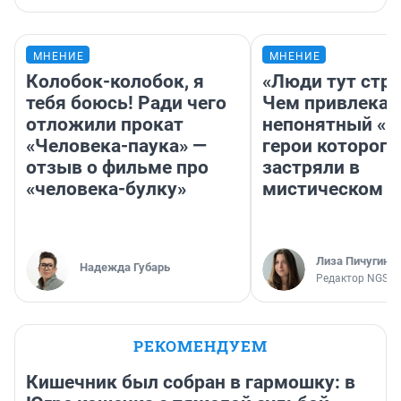
МНЕНИЕ
МНЕНИЕ
Колобок-колобок, я
«Люди тут стр
тебя боюсь! Ради чего
Чем привлекае
отложили прокат
непонятный «Н
«Человека-паука» —
герои которого
отзыв о фильме про
застряли в
«человека-булку»
мистическом о
Лиза Пичугина
Надежда Губарь
Редактор NGS.R
РЕКОМЕНДУЕМ
Кишечник был собран в гармошку: в