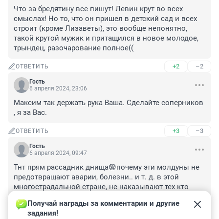
Что за бредятину все пишут! Левин крут во всех 
смыслах! Но то, что он пришел в детский сад и всех 
строит (кроме Лизаветы), это вообще непонятно, 
такой крутой мужик и притащился в новое молодое, 
трындец, разочарование полное((
+2
–2
ОТВЕТИТЬ
Гость
6 апреля 2024, 23:06
Максим так держать рука Ваша. Сделайте соперников 
, я за Вас.
+3
–3
ОТВЕТИТЬ
Гость
6 апреля 2024, 09:47
Тнт прям рассадник днища😨почему эти молдуны не 
предотвращают аварии, болезни.. и т. д. в этой 
многострадальной стране, не наказывают тех кто 
оббирает бедных повышая тарифы, налоги.. тех кто 
Получай награды за комментарии и другие 
травит химозными продуктами, уходит из зала суда 
задания!
безнаказанным за гибели людей на дорогах, в 