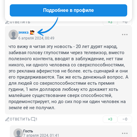
шахтах.., тех кто наживается и разворовывает страну, 
Подробнее в профиле
т. д.
+3
–0
ОТВЕТИТЬ
эника
6 апреля 2024, 00:49
что вижу я читая эту новость - 20 лет дурят народ, 
забивая голову глупостями через телевизор, вместо 
полезного контента, вводят в заблуждение, нет там 
никого, ни одного человека со сверхспособностями, 
это реклама аферистов не более. есть сценарий и они 
его придерживаются. Так же есть денежный вопрос. А 
для людей со сверхспособностями есть премия 
гудини, 1 млн долларов любому кто докажет хоть 
малейшее существование сверх способностей, 
продемонстрирует, но до сих пор ни один человек на 
земле её не получил.
+3
–0
ОТВЕТИТЬ
1
Гость
7 апреля 2024, 01:41