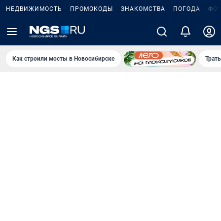
НЕДВИЖИМОСТЬ
ПРОМОКОДЫ
ЗНАКОМСТВА
ПОГОДА
ФО
Как строили мосты в Новосибирске
Траты