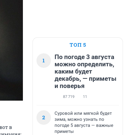
ТОП 5
По погоде 3 августа
1
можно определить,
каким будет
декабрь, — приметы
и поверья
87 719
11
Суровой или мягкой будет
2
зима, можно узнать по
погоде 5 августа — важные
вот в
приметы
нимания: