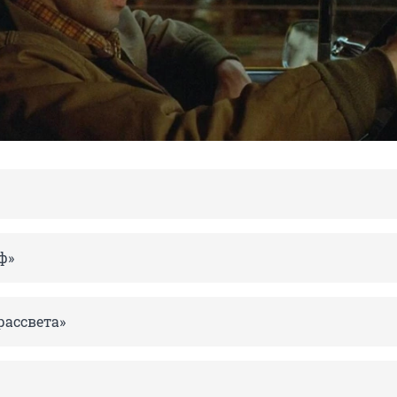
ф»
рассвета»