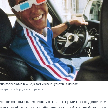
рно появляются в кино, в том числе в культовых лентах
истратов / Городские порталы
о не запоминаем таксистов, которые нас подвозят. А 
тели этой профессии обращают на себя куда больше в