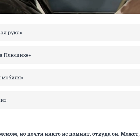
ая рука»
на Плющихе»
томобиля»
и»
 мемом, но почти никто не помнит, откуда он. Может