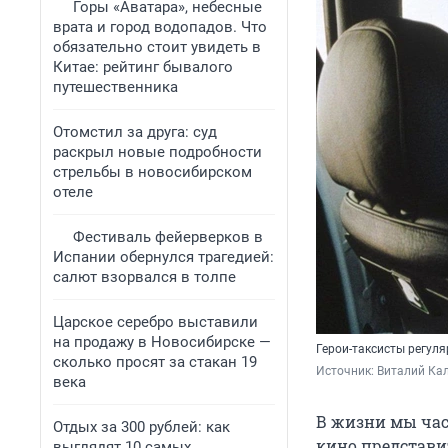
Горы «Аватара», небесные
врата и город водопадов. Что
обязательно стоит увидеть в
Китае: рейтинг бывалого
путешественника
Отомстил за друга: суд
раскрыл новые подробности
стрельбы в новосибирском
отеле
Фестиваль фейерверков в
Испании обернулся трагедией:
салют взорвался в толпе
Царское серебро выставили
на продажу в Новосибирске —
Герои-таксисты регуля
сколько просят за стакан 19
Источник: 
Виталий Кал
века
В жизни мы част
Отдых за 300 рублей: как
кино представи
выглядят 10 самых