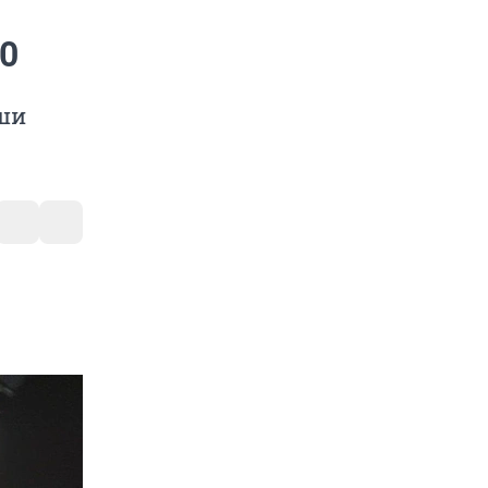
10
уши