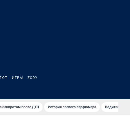
ЛЮТ
ИГРЫ
ZODY
а банкротом после ДТП
История слепого парфюмера
Водители пер