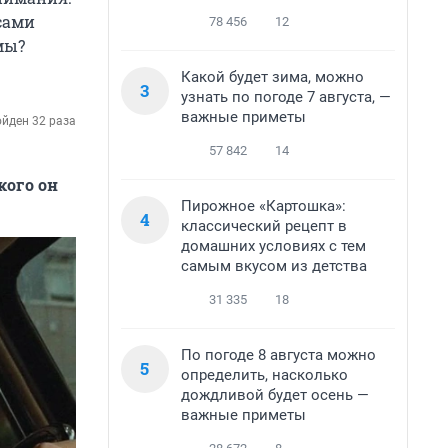
сами
78 456
12
мы?
Какой будет зима, можно
3
узнать по погоде 7 августа, —
важные приметы
йден 32 раза
57 842
14
кого он
Пирожное «Картошка»:
4
классический рецепт в
домашних условиях с тем
самым вкусом из детства
31 335
18
По погоде 8 августа можно
5
определить, насколько
дождливой будет осень —
важные приметы