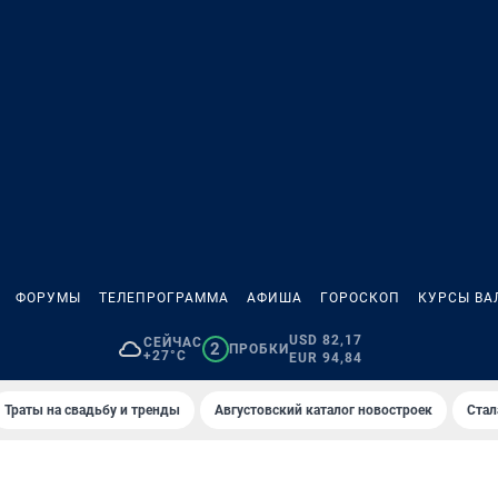
ФОРУМЫ
ТЕЛЕПРОГРАММА
АФИША
ГОРОСКОП
КУРСЫ ВА
USD 82,17
СЕЙЧАС
2
ПРОБКИ
+27°C
EUR 94,84
Траты на свадьбу и тренды
Августовский каталог новостроек
Стал