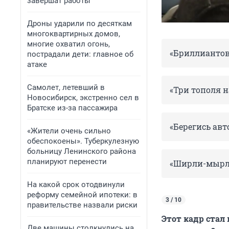
завершат работы
Дроны ударили по десяткам
многоквартирных домов,
многие охватил огонь,
«Бриллиантов
пострадали дети: главное об
атаке
Самолет, летевший в
«Три тополя 
Новосибирск, экстренно сел в
Братске из-за пассажира
«Берегись ав
«Жители очень сильно
обеспокоены». Туберкулезную
больницу Ленинского района
планируют перенести
«Ширли-мырл
На какой срок отодвинули
реформу семейной ипотеки: в
3 / 10
правительстве назвали риски
Этот кадр стал
Две машины столкнулись на