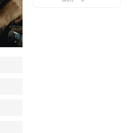
28 672
8