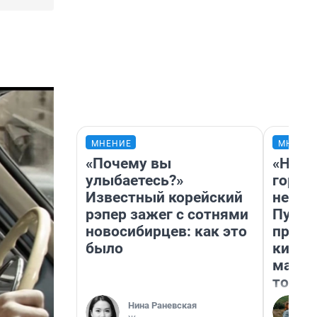
МНЕНИЕ
МНЕНИ
«Почему вы
«Нет 
улыбаетесь?»
городо
Известный корейский
недоф
рэпер зажег с сотнями
Путеш
новосибирцев: как это
проех
было
килом
машин
того
Нина Раневская