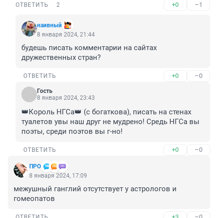
+0
–1
ОТВЕТИТЬ
2
наивный
8 января 2024, 21:44
будешь писать комментарии на сайтах 
дружественных стран?
+0
–0
ОТВЕТИТЬ
Гость
8 января 2024, 23:43
👑Король НГСа👑 (с богаткова), писать на стенах 
туалетов увы наш друг не мудрено! Средь НГСа вы 
поэты, среди поэтов вы г-но!
+0
–0
ОТВЕТИТЬ
ПРО
8 января 2024, 17:09
межушный ганглий отсутствует у астрологов и 
гомеопатов
+3
–0
ОТВЕТИТЬ