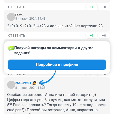
+1
–0
ОТВЕТИТЬ
Гость
8 января 2024, 19:43
2+9+0+9+2+0+2+4=28 и дальше что? Нет карточки 28
+1
–0
ОТВЕТИТЬ
Гость
8 января 2024, 19:09
Получай награды за комментарии и другие 
задания!
Короче, если по нашей хате "с краю" не прилетит 
иноземная ракета, то будем процветать, иначе будет 
Подробнее в профиле
год потерь.
+0
–0
ОТВЕТИТЬ
255839981
8 января 2024, 18:38
Ошибается астролог Анна или не всё говорит...)) 
Цифры года это уже 8 в сумме, как может получиться 
5?! Ещё раз сложить? Тогда почему 19 не складываете 
ещё раз?)) Плохой вы астролог, Анна, шарлатан в 