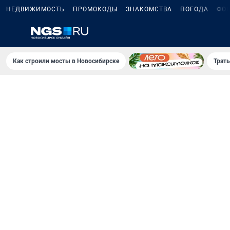
НЕДВИЖИМОСТЬ
ПРОМОКОДЫ
ЗНАКОМСТВА
ПОГОДА
ФО
Как строили мосты в Новосибирске
Траты