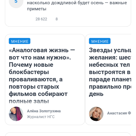
5
насколько дождливой будет осень — важные
приметы
28 622
8
МНЕНИЕ
МНЕНИЕ
«Аналоговая жизнь —
Звезды услыш
вот что нам нужно».
желания: шест
Почему новые
небесных тел
блокбастеры
выстроятся в 
проваливаются, а
параде планет 
повторы старых
правильно про
фильмов собирают
день
полные залы
Алёна Золотухина
Анастасия Фил
Журналист НГС