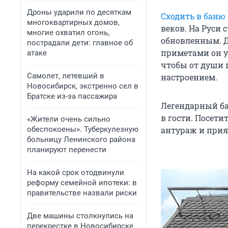
Дроны ударили по десяткам
Сходить в баню
многоквартирных домов,
веков. На Руси 
многие охватил огонь,
обновленным. Д
пострадали дети: главное об
приметами он уж
атаке
чтобы от души 
Самолет, летевший в
настроением.
Новосибирск, экстренно сел в
Братске из-за пассажира
Легендарный б
в гости. Посет
«Жители очень сильно
обеспокоены». Туберкулезную
антураж и при
больницу Ленинского района
планируют перенести
На какой срок отодвинули
реформу семейной ипотеки: в
правительстве назвали риски
Две машины столкнулись на
перекрестке в Новосибирске