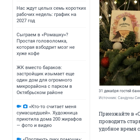
Нас ждут целых семь коротких
рабочих недель: график на
2027 год
Сыграем в «Ромашку»?
Простая головоломка,
которая взбодрит мозг не
хуже кофе
ЖК вместо бараков:
застройщик изымает еще
один дом для огромного
микрорайона с парком в
31 декабря гостей ба
Октябрьском районе
Источник: 
Сандуны Си
«Кто-то считает меня
сумасшедшей». Художница
Приезжайте в «
приютила дома 200 жирафов
проводить стар
— фото и видео
удобное время с
«Протянуть руку помощи»: