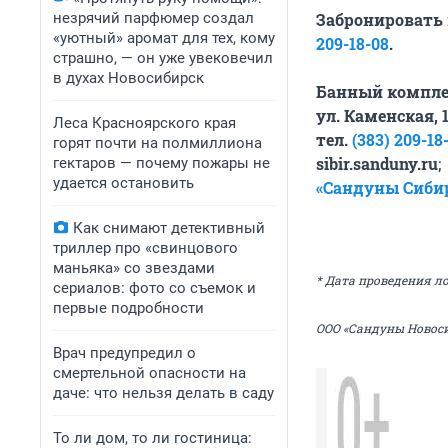
незрячий парфюмер создал
Забронировать 
«уютный» аромат для тех, кому
209-18-08
.
страшно, — он уже увековечил
в духах Новосибирск
Банный компле
ул. Каменская, 1
Леса Красноярского края
тел.
(383) 209-18
горят почти на полмиллиона
sibir.sanduny.ru
;
гектаров — почему пожары не
удается остановить
«Сандуны Сибир
Как снимают детективный
триллер про «свинцового
маньяка» со звездами
* Дата проведения лот
сериалов: фото со съемок и
первые подробности
ООО «Сандуны Новосиби
Врач предупредил о
смертельной опасности на
даче: что нельзя делать в саду
То ли дом, то ли гостиница: