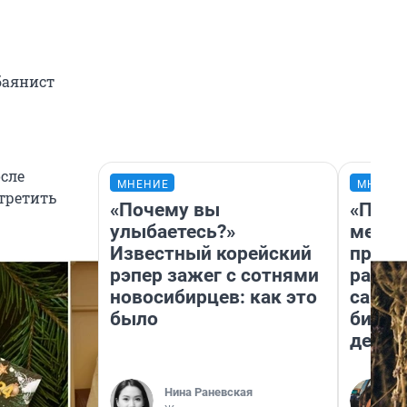
баянист
осле
МНЕНИЕ
МНЕНИ
стретить
«Почему вы
«Поку
улыбаетесь?»
мешке
Известный корейский
предп
рэпер зажег с сотнями
расска
новосибирцев: как это
самом
было
бизне
дешев
Нина Раневская