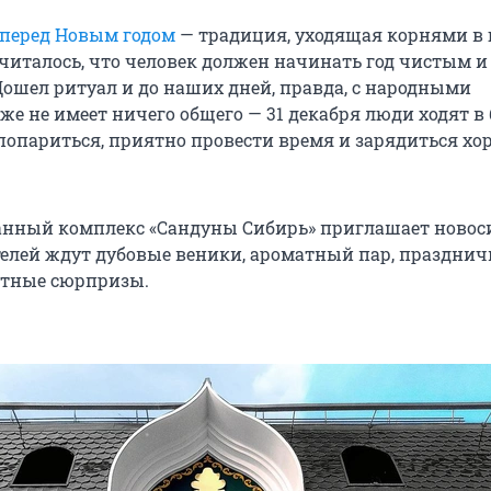
 перед Новым годом
— традиция, уходящая корнями в 
считалось, что человек должен начинать год чистым и
ошел ритуал и до наших дней, правда, с народными
е не имеет ничего общего — 31 декабря люди ходят в
попариться, приятно провести время и зарядиться х
анный комплекс «Сандуны Сибирь» приглашает новос
ителей ждут дубовые веники, ароматный пар, праздни
ятные сюрпризы.