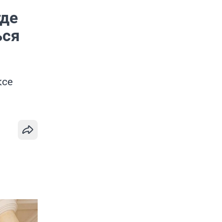
где
ься
ксе