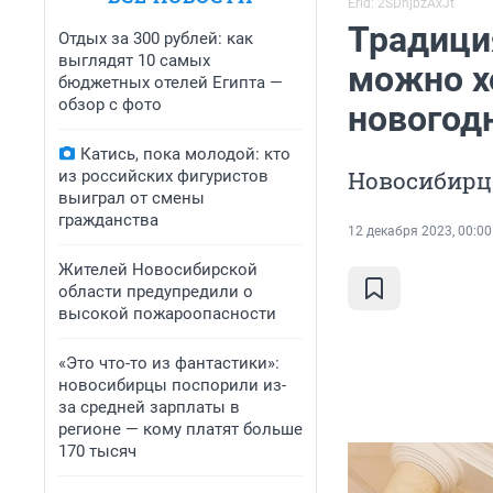
Erid: 2SDnjbzAxJt
Традиция
Отдых за 300 рублей: как
выглядят 10 самых
можно х
бюджетных отелей Египта —
обзор с фото
новогод
Катись, пока молодой: кто
Новосибирц
из российских фигуристов
выиграл от смены
гражданства
12 декабря 2023, 00:00
Жителей Новосибирской
области предупредили о
высокой пожароопасности
«Это что-то из фантастики»:
новосибирцы поспорили из-
за средней зарплаты в
регионе — кому платят больше
170 тысяч