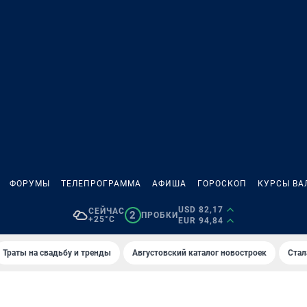
ФОРУМЫ
ТЕЛЕПРОГРАММА
АФИША
ГОРОСКОП
КУРСЫ ВА
USD 82,17
СЕЙЧАС
2
ПРОБКИ
+25°C
EUR 94,84
Траты на свадьбу и тренды
Августовский каталог новостроек
Стал