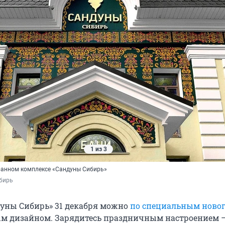
1 из 3
банном комплексе «Сандуны Сибирь»
бирь
дуны Сибирь» 31 декабря можно
по специальным ново
ым дизайном. Зарядитесь праздничным настроением —