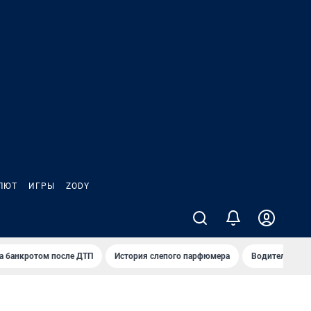
ЛЮТ
ИГРЫ
ZODY
а банкротом после ДТП
История слепого парфюмера
Водители пер