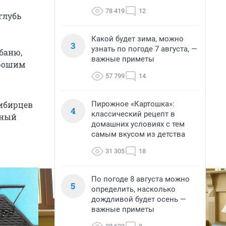
78 419
12
глубь
Какой будет зима, можно
3
узнать по погоде 7 августа, —
 баню,
важные приметы
орошим
57 799
14
Пирожное «Картошка»:
ибирцев
4
классический рецепт в
чный
домашних условиях с тем
самым вкусом из детства
31 305
18
По погоде 8 августа можно
5
определить, насколько
дождливой будет осень —
важные приметы