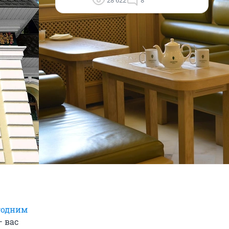
28 622
8
годним
 вас