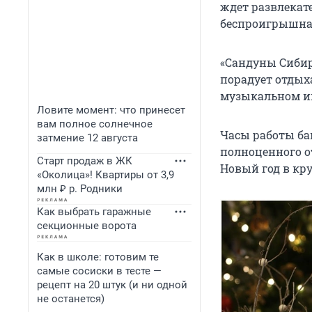
ждет развлекат
беспроигрышная
«Сандуны Сиби
порадует отдых
музыкальном и
Ловите момент: что принесет
вам полное солнечное
Часы работы бан
затмение 12 августа
полноценного от
Старт продаж в ЖК
Новый год в кру
«Околица»! Квартиры от 3,9
млн ₽ р. Родники
Как выбрать гаражные
секционные ворота
Как в школе: готовим те
самые сосиски в тесте —
рецепт на 20 штук (и ни одной
не останется)