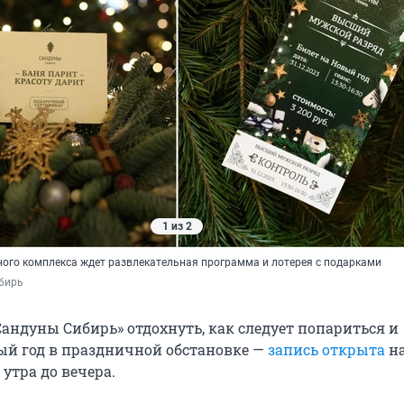
1 из 2
нного комплекса ждет развлекательная программа и лотерея с подарками
бирь
Сандуны Сибирь» отдохнуть, как следует попариться и
ый год в праздничной обстановке —
запись открыта
на
 утра до вечера.