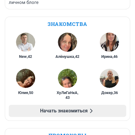
личном блоге
ЗНАКОМСТВА
New
,
42
Алёнушка
,
42
Ирина
,
46
Юлия
,
50
ХуЛиГаНкА
,
Докер
,
36
43
Начать знакомиться