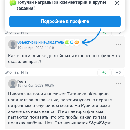
Получай награды за комментарии и другие 
Последнее, что видит зритель в "Бойцовском клубе" - 
задания!
мужской половой орган. Вопрос про "Терминатора-2", 
а в тексте просто "Терминатор". Иван Некрасов, вы 
Подробнее в профиле
облажались
+0
–0
ОТВЕТИТЬ
Объективный наблюдатель
19 ноября 2023, 11:10
Как в этом списке достойных и интересных фильмов 
оказался Брат?!
+0
–0
ОТВЕТИТЬ
Гость
19 ноября 2023, 00:35
Никогда не понимал сюжет Титаника. Женщина, 
извините за выражение, перепихнулась с первым 
встречным в случайном месте. На Руси это сами 
знаете как называется. И вот авторы фильма 
пытаются показать что это якобы какая то там 
великая любовь. Нет. Это называется $&@4$&@«.