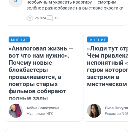
5
необычным украсить квартиру — смотрим
зелёное разнообразие на выставке экзотики
26 824
13
МНЕНИЕ
МНЕНИЕ
«Аналоговая жизнь —
«Люди тут стр
вот что нам нужно».
Чем привлекае
Почему новые
непонятный «Н
блокбастеры
герои которого
проваливаются, а
застряли в
повторы старых
мистическом о
фильмов собирают
полные залы
Алёна Золотухина
Лиза Пичугина
Журналист НГС
Редактор NGS.R