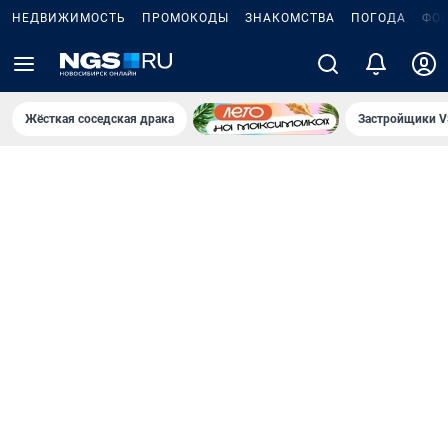
НЕДВИЖИМОСТЬ
ПРОМОКОДЫ
ЗНАКОМСТВА
ПОГОДА
ФО
Жёсткая соседская драка
Застройщики V