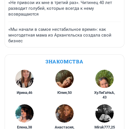
«Не привози их мне в третий раз». Читинец 40 лет
разводит голубей, которые всегда к нему
возвращаются
«Мы начали в самое нестабильное время»: как
многодетная мама из Архангельска создала свой
бизнес
ЗНАКОМСТВА
Ирина
,
46
Юлия
,
50
ХуЛиГаНкА
,
43
Елена
,
38
Анастасия
,
Mirak777
,
25