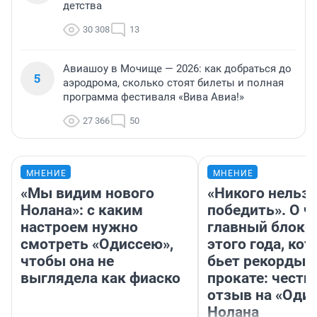
детства
30 308
13
Авиашоу в Мочище — 2026: как добраться до
5
аэродрома, сколько стоят билеты и полная
программа фестиваля «Вива Авиа!»
27 366
50
МНЕНИЕ
МНЕНИЕ
«Мы видим нового
«Никого нельз
Нолана»: с каким
победить». О ч
настроем нужно
главный блокб
смотреть «Одиссею»,
этого года, ко
чтобы она не
бьет рекорды 
выглядела как фиаско
прокате: честн
отзыв на «Оди
Нолана