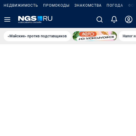
НЕДВИЖИМОСТЬ
ПРОМОКОДЫ
ЗНАКОМСТВА
ПОГОДА
ФО
«Майские» против подставщиков
Налог 