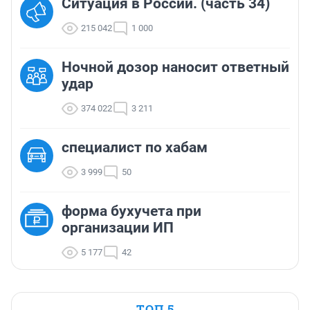
Ситуация в России. (часть 34)
215 042
1 000
Ночной дозор наносит ответный
удар
374 022
3 211
cпециалист по хабам
3 999
50
форма бухучета при
организации ИП
5 177
42
ТОП 5