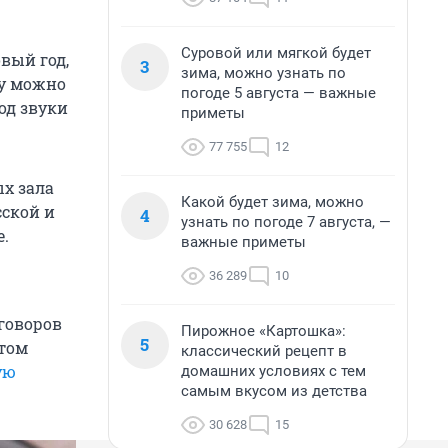
Суровой или мягкой будет
вый год,
3
зима, можно узнать по
ту можно
погоде 5 августа — важные
од звуки
приметы
77 755
12
ых зала
Какой будет зима, можно
сской и
4
узнать по погоде 7 августа, —
е.
важные приметы
36 289
10
говоров
Пирожное «Картошка»:
5
стом
классический рецепт в
ую
домашних условиях с тем
самым вкусом из детства
30 628
15