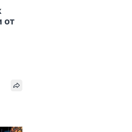
к
 от