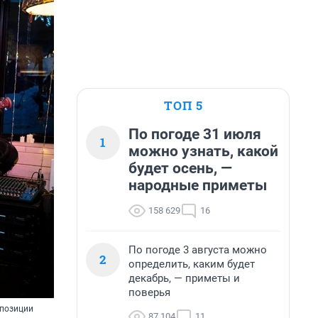
ТОП 5
По погоде 31 июля
1
можно узнать, какой
будет осень, —
народные приметы
158 629
16
По погоде 3 августа можно
2
определить, каким будет
декабрь, — приметы и
поверья
мпозиции
87 104
11