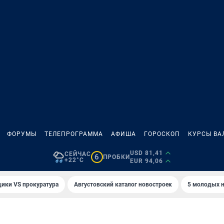
ФОРУМЫ
ТЕЛЕПРОГРАММА
АФИША
ГОРОСКОП
КУРСЫ ВА
USD 81,41
СЕЙЧАС
6
ПРОБКИ
+22°C
EUR 94,06
ики VS прокуратура
Августовский каталог новостроек
5 молодых н