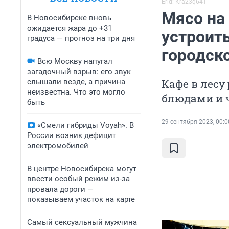
Erid: Kra23q641
Мясо на
В Новосибирске вновь
ожидается жара до +31
устроит
градуса — прогноз на три дня
городск
Всю Москву напугал
загадочный взрыв: его звук
Кафе в лесу
слышали везде, а причина
неизвестна. Что это могло
блюдами и 
быть
29 сентября 2023, 00:0
«Смели гибриды Voyah». В
России возник дефицит
электромобилей
В центре Новосибирска могут
ввести особый режим из-за
провала дороги —
показываем участок на карте
Самый сексуальный мужчина