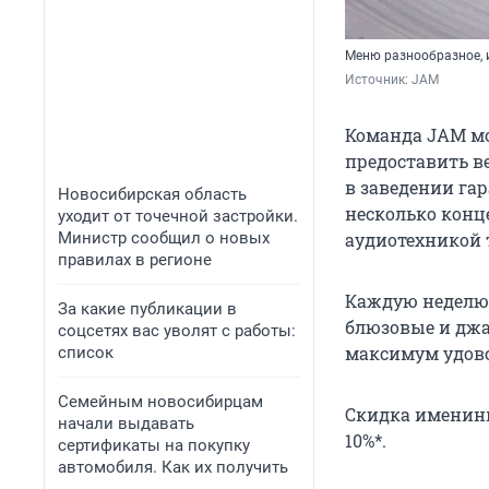
Меню разнообразное, 
Источник: 
JAM
Команда JAM мо
предоставить в
в заведении га
Новосибирская область
несколько конц
уходит от точечной застройки.
Министр сообщил о новых
аудиотехникой 
правилах в регионе
Каждую неделю 
За какие публикации в
блюзовые и джа
соцсетях вас уволят с работы:
максимум удово
список
Семейным новосибирцам
Скидка именинн
начали выдавать
10%*.
сертификаты на покупку
автомобиля. Как их получить