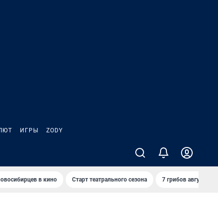
ЛЮТ
ИГРЫ
ZODY
овосибирцев в кино
Старт театрального сезона
7 грибов августа