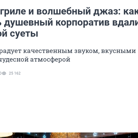
 гриле и волшебный джаз: ка
ь душевный корпоратив вдали
ой суеты
 радует качественным звуком, вкусными
чудесной атмосферой
0
25 162