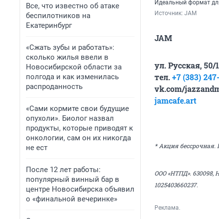
Идеальный формат для
Все, что известно об атаке
Источник: 
JAM
беспилотников на
Екатеринбург
JAM
«Сжать зубы и работать»:
сколько жилья ввели в
ул. Русская, 50/1
Новосибирской области за
тел.
+7 (383) 247
полгода и как изменилась
распроданность
vk.com/jazzand
jamcafe.art
«Сами кормите свои будущие
опухоли». Биолог назвал
продукты, которые приводят к
онкологии, сам он их никогда
* Акция бессрочная.
не ест
После 12 лет работы:
ООО «НТПД». 630098, 
популярный винный бар в
1025403660237.
центре Новосибирска объявил
о «финальной вечеринке»
Реклама.