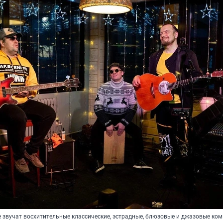
 звучат восхитительные классические, эстрадные, блюзовые и джазовые ко