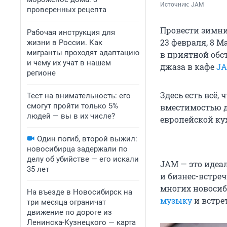
Источник: 
JAM
проверенных рецепта
Провести зимни
Рабочая инструкция для
23 февраля, 8 
жизни в России. Как
мигранты проходят адаптацию
в приятной обст
и чему их учат в нашем
джаза в кафе
J
регионе
Здесь есть всё,
Тест на внимательность: его
смогут пройти только 5%
вместимостью до
людей — вы в их числе?
европейской ку
Один погиб, второй выжил:
новосибирца задержали по
делу об убийстве — его искали
JAM — это идеа
35 лет
и бизнес-встре
многих новосиб
На въезде в Новосибирск на
музыку
и встре
три месяца ограничат
движение по дороге из
Ленинска-Кузнецкого — карта