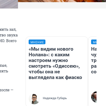
ить зал,
тво звука
O. Всего
МНЕНИЕ
МНЕНИ
«Мы видим нового
Насле
Нолана»: с каким
чудом
настроем нужно
транс
ные,
смотреть «Одиссею»,
разне
чить
чтобы она не
совет
выглядела как фиаско
после —
Надежда Губарь