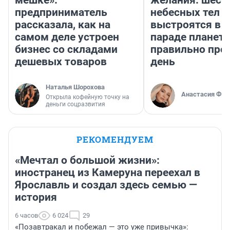
мешке»:
желания: шест
предприниматель
небесных тел
рассказала, как на
выстроятся в 
самом деле устроен
параде планет 
бизнес со складами
правильно про
дешевых товаров
день
Наталья Шорохова
Анастасия Фил
Открыла кофейную точку на
деньги соцразвития
РЕКОМЕНДУЕМ
«Мечтал о большой жизни»:
иностранец из Камеруна переехал в
Ярославль и создал здесь семью —
история
6 часов
6 024
29
«Позавтракал и побежал — это уже привычка»: