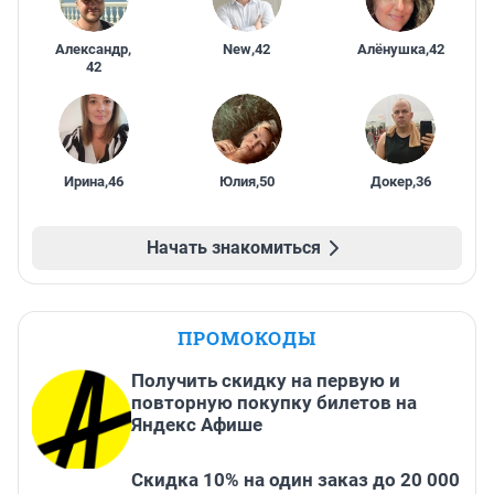
Александр
,
New
,
42
Алёнушка
,
42
42
Ирина
,
46
Юлия
,
50
Докер
,
36
Начать знакомиться
ПРОМОКОДЫ
Получить скидку на первую и
повторную покупку билетов на
Яндекс Афише
Скидка 10% на один заказ до 20 000