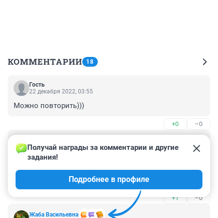
КОММЕНТАРИИ
18
Гость
22 декабря 2022, 03:55
Можно повторить)))
+0
–0
Гость
20 декабря 2022, 21:24
Получай награды за комментарии и другие 
задания!
Собчак была, есть и останется высокообразованным 
человеком, которому мало кто в Сибирской дыре 
Подробнее в профиле
годится в подметки. Поэтому её реакция самая 
правильная. Смех над сибирскими "гениями 
+1
–0
журналистики".
Жаба Васильевна