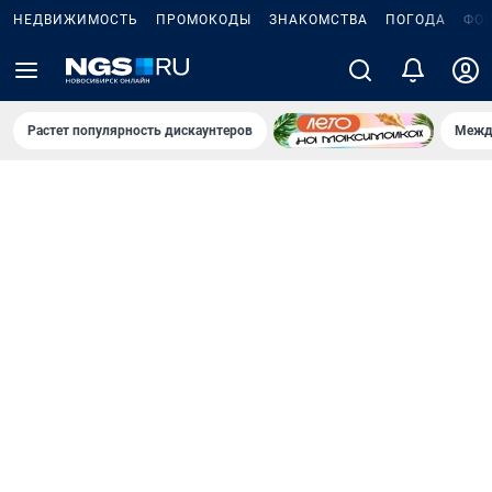
НЕДВИЖИМОСТЬ
ПРОМОКОДЫ
ЗНАКОМСТВА
ПОГОДА
ФО
Растет популярность дискаунтеров
Межд