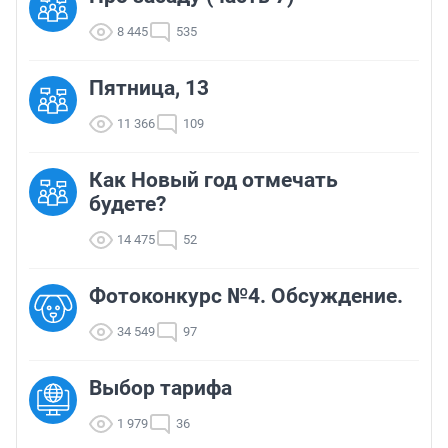
8 445
535
Пятница, 13
11 366
109
Как Новый год отмечать
будете?
14 475
52
Фотоконкурс №4. Обсуждение.
34 549
97
Выбор тарифа
1 979
36