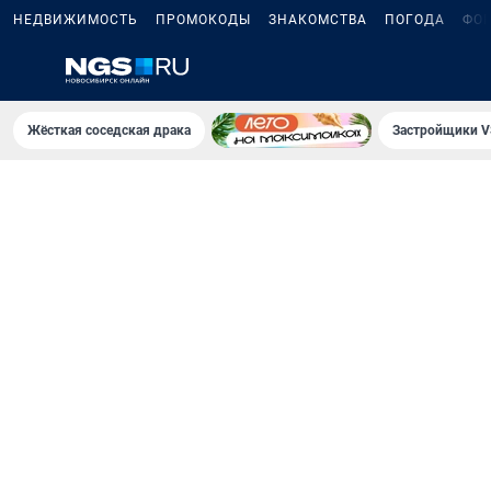
НЕДВИЖИМОСТЬ
ПРОМОКОДЫ
ЗНАКОМСТВА
ПОГОДА
ФО
Жёсткая соседская драка
Застройщики V