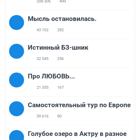
208 306
499
Мысль остановилась.
43 102
282
Истинный БЗ-шник
32 545
256
Про ЛЮБОВЬ...
21 355
167
Самостоятельный тур по Европе
39 616
90
Голубое озеро в Актру в разное