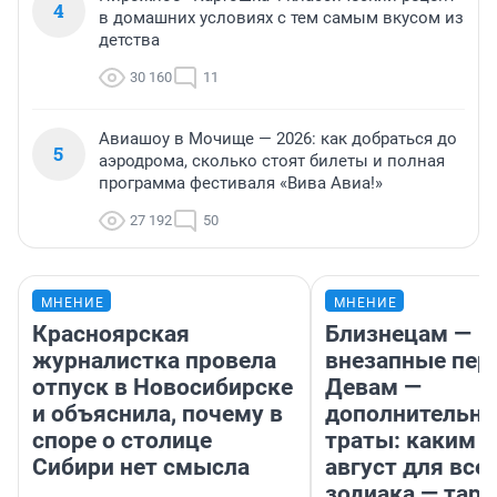
4
в домашних условиях с тем самым вкусом из
детства
30 160
11
Авиашоу в Мочище — 2026: как добраться до
5
аэродрома, сколько стоят билеты и полная
программа фестиваля «Вива Авиа!»
27 192
50
МНЕНИЕ
МНЕНИЕ
Красноярская
Близнецам —
журналистка провела
внезапные пер
отпуск в Новосибирске
Девам —
и объяснила, почему в
дополнительн
споре о столице
траты: каким б
Сибири нет смысла
август для все
зодиака — таро