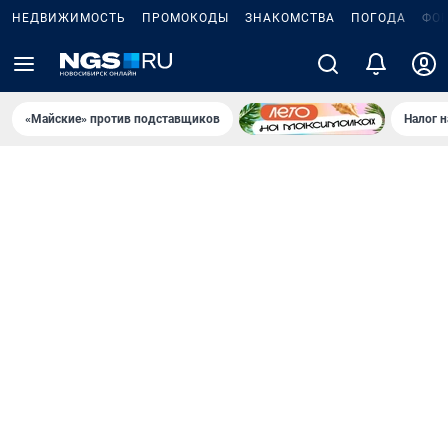
НЕДВИЖИМОСТЬ
ПРОМОКОДЫ
ЗНАКОМСТВА
ПОГОДА
ФО
«Майские» против подставщиков
Налог 