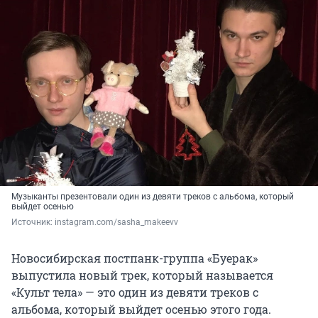
Музыканты презентовали один из девяти треков с альбома, который
выйдет осенью
Источник: 
instagram.com/sasha_makeevv
Новосибирская постпанк-группа «Буерак»
выпустила новый трек, который называется
«Культ тела» — это один из девяти треков с
альбома, который выйдет осенью этого года.