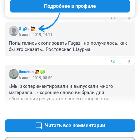
Подробнее в профиле
молодежь и подростки гордятся, что они родом с их 
города.
+0
–0
G-gXc
6 июня 2019, 14:11
Попытались скопировать Fugazi, но получилось, как 
бы это сказать...Ростовская Шаурма.
+2
–0
timurkun
6 июня 2019, 08:50
«Мы экспериментировали и выпускали много 
материала... - хорошее слово выбрали для 
обозначения результатов своего творчества.
+2
–0
Читать все комментарии