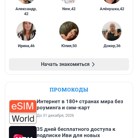
Александр
,
New
,
42
Алёнушка
,
42
42
Ирина
,
46
Юлия
,
50
Докер
,
36
Начать знакомиться
ПРОМОКОДЫ
Интернет в 180+ странах мира без
роуминга и сим-карт
До 31 декабря, 2026
35 дней бесплатного доступа к
подписке Иви для новых