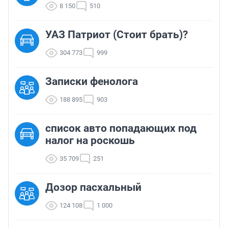
8 150
510
УАЗ Патриот (Стоит брать)?
304 773
999
Записки фенолога
188 895
903
список авто попадающих под
налог на роскошь
35 709
251
Дозор пасхальный
124 108
1 000