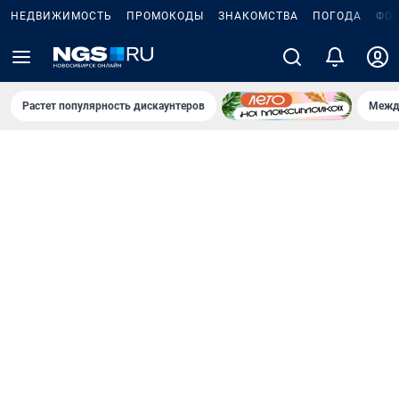
НЕДВИЖИМОСТЬ
ПРОМОКОДЫ
ЗНАКОМСТВА
ПОГОДА
ФО
Растет популярность дискаунтеров
Межд