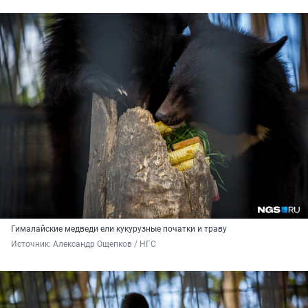
Гималайские медведи ели кукурузные початки и траву
Источник: 
Александр Ощепков / НГС