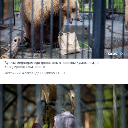
Бурым медвядям еда досталась в простом бумажном, не
брендированном пакете
Источник: 
Александр Ощепков / НГС