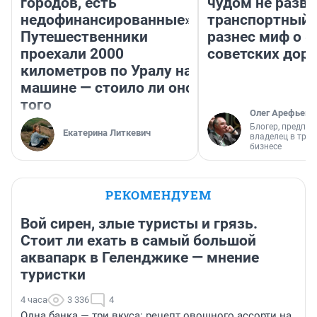
городов, есть
чудом не разва
недофинансированные».
транспортный 
Путешественники
разнес миф о 
проехали 2000
советских доро
километров по Уралу на
машине — стоило ли оно
того
Олег Арефьев
Блогер, предпри
Екатерина Литкевич
владелец в тра
бизнесе
РЕКОМЕНДУЕМ
Вой сирен, злые туристы и грязь.
Стоит ли ехать в самый большой
аквапарк в Геленджике — мнение
туристки
4 часа
3 336
4
Одна банка — три вкуса: рецепт овощного ассорти на