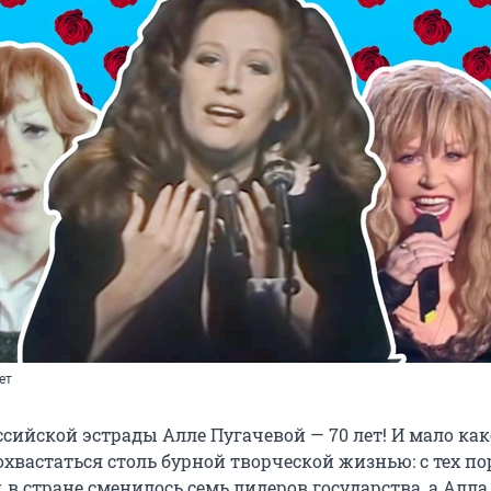
ет
сийской эстрады Алле Пугачевой — 70 лет! И мало ка
хвастаться столь бурной творческой жизнью: с тех пор
 в стране сменилось семь лидеров государства, а Алла