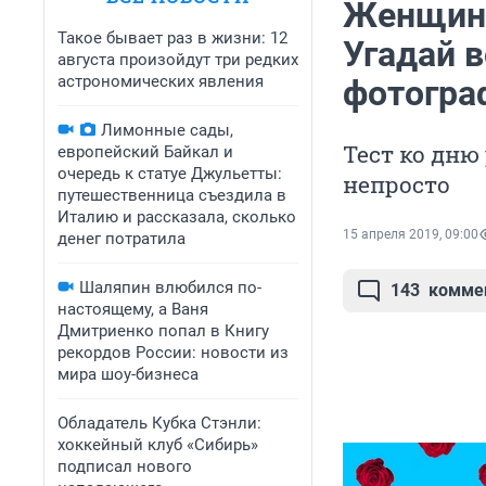
Женщина,
Такое бывает раз в жизни: 12
Угадай 
августа произойдут три редких
астрономических явления
фотогра
Лимонные сады,
Тест ко дн
европейский Байкал и
очередь к статуе Джульетты:
непросто
путешественница съездила в
Италию и рассказала, сколько
15 апреля 2019, 09:00
денег потратила
Шаляпин влюбился по-
143
комме
настоящему, а Ваня
Дмитриенко попал в Книгу
рекордов России: новости из
мира шоу-бизнеса
Обладатель Кубка Стэнли:
хоккейный клуб «Сибирь»
подписал нового