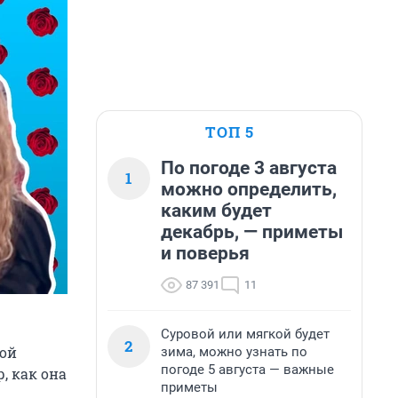
ТОП 5
По погоде 3 августа
1
можно определить,
каким будет
декабрь, — приметы
и поверья
87 391
11
Суровой или мягкой будет
2
кой
зима, можно узнать по
погоде 5 августа — важные
, как она
приметы