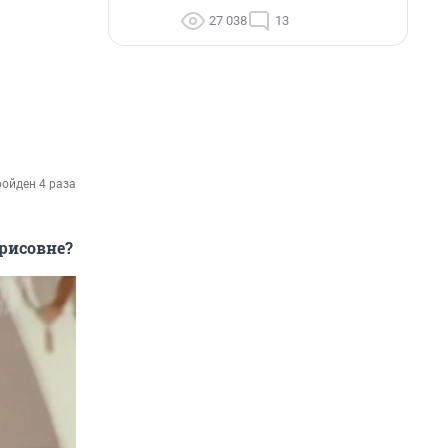
27 038
13
ойден 4 раза
орисовне?