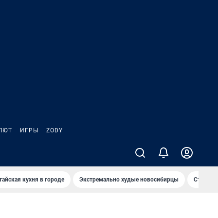
ЛЮТ
ИГРЫ
ZODY
тайская кухня в городе
Экстремально худые новосибирцы
Старт те