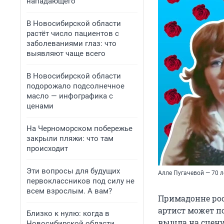
нападающего
В Новосибирской области
растёт число пациентов с
заболеваниями глаз: что
выявляют чаще всего
В Новосибирской области
подорожало подсолнечное
масло — инфографика с
ценами
На Черноморском побережье
закрыли пляжи: что там
происходит
Эти вопросы для будущих
Алле Пугачевой — 70 л
первоклассников под силу не
всем взрослым. А вам?
Примадонне рос
артист может по
Близко к нулю: когда в
вышла на сцену,
Новосибирской области