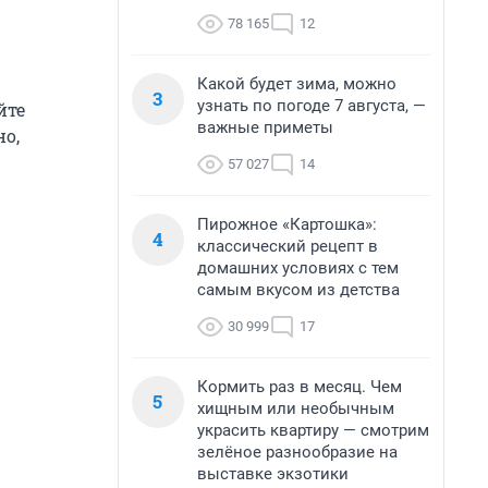
78 165
12
Какой будет зима, можно
3
узнать по погоде 7 августа, —
йте
важные приметы
но,
57 027
14
Пирожное «Картошка»:
4
классический рецепт в
домашних условиях с тем
самым вкусом из детства
30 999
17
Кормить раз в месяц. Чем
5
хищным или необычным
украсить квартиру — смотрим
зелёное разнообразие на
выставке экзотики