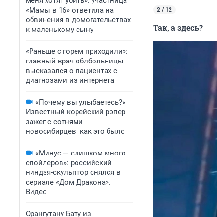
меня хотят убить»: участница
«Мамы в 16» ответила на
2 / 12
обвинения в домогательствах
Так, а здесь?
к маленькому сыну
«Раньше с горем приходили»:
главный врач облбольницы
высказался о пациентах с
диагнозами из интернета
«Почему вы улыбаетесь?»
Известный корейский рэпер
зажег с сотнями
новосибирцев: как это было
«Минус — слишком много
спойлеров»: российский
ниндзя-скульптор снялся в
сериале «Дом Дракона».
Видео
Орангутану Бату из