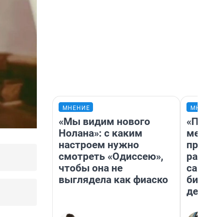
МНЕНИЕ
МНЕНИ
«Мы видим нового
«Поку
Нолана»: с каким
мешке
настроем нужно
предп
смотреть «Одиссею»,
расска
чтобы она не
самом
выглядела как фиаско
бизне
дешев