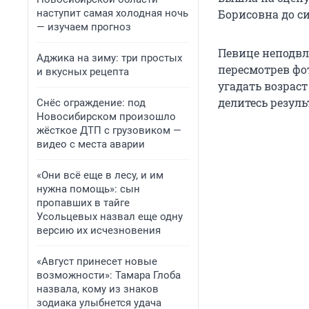
наступит самая холодная ночь
Борисовна до си
— изучаем прогноз
Певице неподвл
Аджика на зиму: три простых
пересмотрев фот
и вкусных рецепта
угадать возраст
делитесь резул
Снёс ограждение: под
Новосибирском произошло
жёсткое ДТП с грузовиком —
видео с места аварии
«Они всё еще в лесу, и им
нужна помощь»: сын
пропавших в тайге
Усольцевых назвал еще одну
версию их исчезновения
«Август принесет новые
возможности»: Тамара Глоба
назвала, кому из знаков
зодиака улыбнется удача