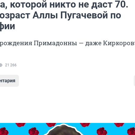
 которой никто не даст 70.
возраст Аллы Пугачевой по
фии
ю рождения Примадонны — даже Киркоров
21 266
нтария