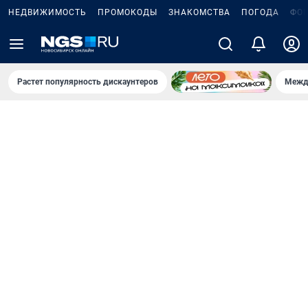
НЕДВИЖИМОСТЬ
ПРОМОКОДЫ
ЗНАКОМСТВА
ПОГОДА
ФО
Растет популярность дискаунтеров
Межд