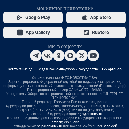
Мобильное приложение
Google Play
App Store
App Gallery
RuStore
Мы в соцсетях
Контактные данные для Роскомнадзора и государственных органов
Сетевое издание «НГС.НОВОСТИ» (18+)
Зарегистрировано Федеральной службой по надзору в сфере связи,
информационных технологий и массовых коммуникаций (Роскомнадзор)
Регистрационный номер ЭЛ № ФС 77— 84683
Учредитель: Общество с ограниченной ответственностью "ИНТЕРНЕТ
ТЕХНОЛОГИИ"
Главный редактор: Громкова Елена Александровна
Адрес редакции: 630099, Россия, Новосибирск, ул. Ленина, д. 12, 6 этаж,
телефон 8 (383) 212-52-52, 8 (923) 157-00-00 (круглосуточно)
Электронный адрес редакции:
ngs@shkulev.ru
Контактные данные для Роскомнадзора и государственных органов:
juristnsk@shkulev.ru
Техподдержка:
help@shkulev.ru
или воспользуйтесь
веб-формой