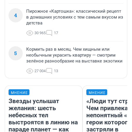
Пирожное «Картошка»: классический рецепт
4
в домашних условиях с тем самым вкусом из
детства
30 965
17
Кормить раз в месяц. Чем хищным или
5
необычным украсить квартиру — смотрим
зелёное разнообразие на выставке экзотики
27 004
13
МНЕНИЕ
МНЕНИЕ
Звезды услышат
«Люди тут стр
желания: шесть
Чем привлекае
небесных тел
непонятный «Н
выстроятся в линию на
герои которого
параде планет — как
застряли в