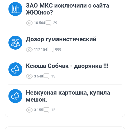
ЗАО МКС исключили с сайта
ЖКХнсо?
10 564
29
Дозор гуманистический
117 154
999
Ксюша Собчак - дворянка !!!
3 648
15
Невкусная картошка, купила
мешок.
3 155
12