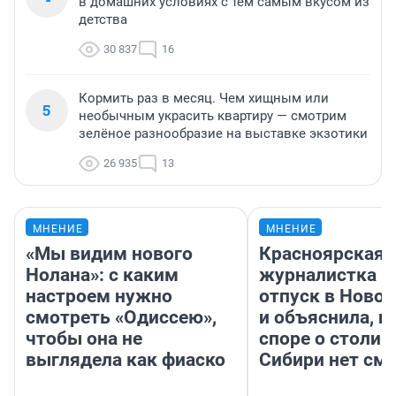
в домашних условиях с тем самым вкусом из
детства
30 837
16
Кормить раз в месяц. Чем хищным или
5
необычным украсить квартиру — смотрим
зелёное разнообразие на выставке экзотики
26 935
13
МНЕНИЕ
МНЕНИЕ
«Мы видим нового
Красноярская
Нолана»: с каким
журналистка п
настроем нужно
отпуск в Ново
смотреть «Одиссею»,
и объяснила, п
чтобы она не
споре о столиц
выглядела как фиаско
Сибири нет см