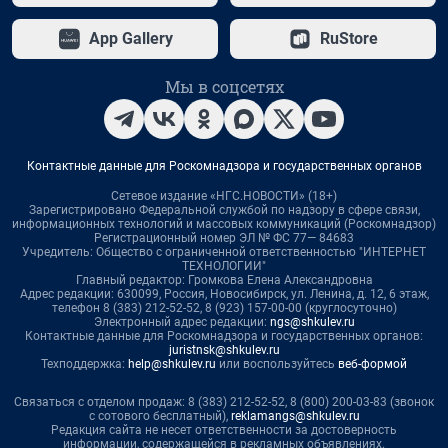
App Gallery
RuStore
Мы в соцсетях
Контактные данные для Роскомнадзора и государственных органов
Сетевое издание «НГС.НОВОСТИ» (18+)
Зарегистрировано Федеральной службой по надзору в сфере связи,
информационных технологий и массовых коммуникаций (Роскомнадзор)
Регистрационный номер ЭЛ № ФС 77— 84683
Учредитель: Общество с ограниченной ответственностью "ИНТЕРНЕТ
ТЕХНОЛОГИИ"
Главный редактор: Громкова Елена Александровна
Адрес редакции: 630099, Россия, Новосибирск, ул. Ленина, д. 12, 6 этаж,
телефон 8 (383) 212-52-52, 8 (923) 157-00-00 (круглосуточно)
Электронный адрес редакции:
ngs@shkulev.ru
Контактные данные для Роскомнадзора и государственных органов:
juristnsk@shkulev.ru
Техподдержка:
help@shkulev.ru
или воспользуйтесь
веб-формой
Связаться с отделом продаж: 8 (383) 212-52-52, 8 (800) 200-03-83 (звонок
с сотового бесплатный),
reklamangs@shkulev.ru
Редакция сайта не несет ответственности за достоверность
информации, содержащейся в рекламных объявлениях.