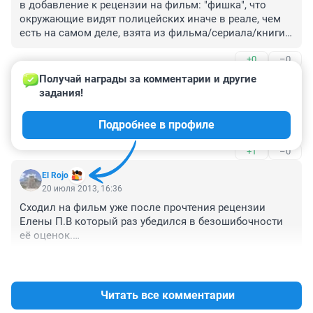
в добавление к рецензии на фильм: "фишка", что 
окружающие видят полицейских иначе в реале, чем 
есть на самом деле, взята из фильма/сериала/книги 
"Мертвые как я" ..ну это так.. к сведению ))
+0
–0
Получай награды за комментарии и другие 
Гость
22 июля 2013, 10:03
задания!
Норм фильм для расслабона, без претензии на что-то 
Подробнее в профиле
большее
+1
–0
El Rojo
20 июля 2013, 16:36
Сходил на фильм уже после прочтения рецензии 
Елены П.В который раз убедился в безошибочности 
её оценок.

Смотреть вроде бы не скучно,но на каждом шагу 
+1
–1
узнаёшь куски плагиата,взятые и "творчески 
переработанные"из других лент.Фильм для тех,кто не 
любит напрягать мозги в кинотеатре и потом пишет в 
Читать все комментарии
комментах:
