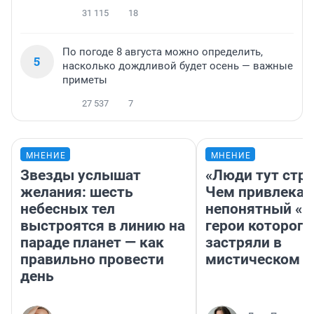
31 115
18
По погоде 8 августа можно определить,
5
насколько дождливой будет осень — важные
приметы
27 537
7
МНЕНИЕ
МНЕНИЕ
Звезды услышат
«Люди тут стр
желания: шесть
Чем привлекае
небесных тел
непонятный «Н
выстроятся в линию на
герои которого
параде планет — как
застряли в
правильно провести
мистическом о
день