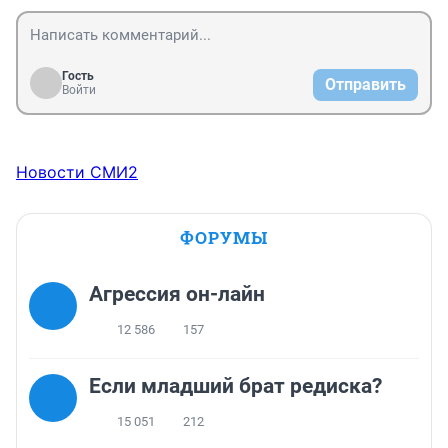
"отдохнули,посмеялись-что ещё надо!"
Гость
Отправить
Войти
Новости СМИ2
ФОРУМЫ
Агрессия он-лайн
12 586
157
Если младший брат редиска?
15 051
212