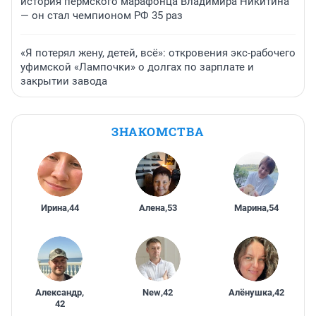
история пермского марафонца Владимира Никитина
— он стал чемпионом РФ 35 раз
«Я потерял жену, детей, всё»: откровения экс-рабочего
уфимской «Лампочки» о долгах по зарплате и
закрытии завода
ЗНАКОМСТВА
Ирина
,
44
Алена
,
53
Марина
,
54
Александр
,
New
,
42
Алёнушка
,
42
42