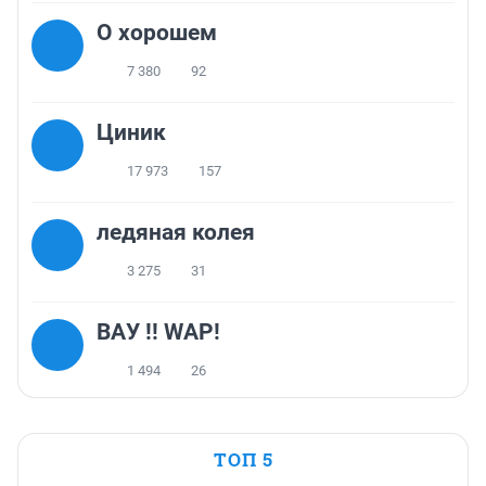
О хорошем
7 380
92
Циник
17 973
157
ледяная колея
3 275
31
ВАУ !! WAP!
1 494
26
ТОП 5